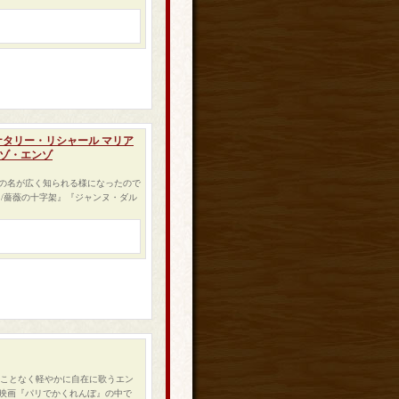
 ナタリー・リシャール マリア
ンゾ・エンゾ
の名が広く知られる様になったので
/薔薇の十字架』『ジャンヌ・ダル
力むことなく軽やかに自在に歌うエン
映画『パリでかくれんぼ』の中で