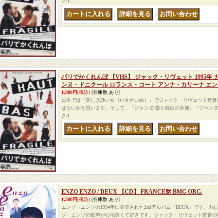
ク/I…
｜
｜
パリでかくれんぼ 【VHS】 ジャック・リヴェット 1995年
ンヌ・ドニクール ロランス・コート アンナ・カリーナ エ
1,980円
(税込)
[在庫数 あり]
日本では『美しき諍い女（いさかいめ）』でジャック・リヴェット監督
はないかと思います。そして、『ジャンヌ/愛と自由の天使』『ジャンヌ
ク/I…
｜
｜
ENZO ENZO / DEUX 【CD】 FRANCE盤 BMG ORG.
1,580円
(税込)
[在庫数 あり]
エンゾ・エンゾの1994年に発売された2ndアルバム『DEUX』です。
ゾ・エンゾの歌声が心地良くて好きです。ジャック・リヴェット監督の