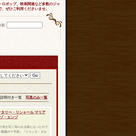
トロポップ、映画関連など多数のジャ
で、ぜひご利用くださいませ。
検索
:
説明付き一覧
写真のみ一覧
 ナタリー・リシャール マリア
ンゾ・エンゾ
の名が広く知られる様になったので
/薔薇の十字架』『ジャンヌ・ダル