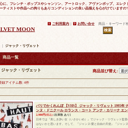
心に、フレンチ・ポップスやシャンソン、アートロック、アヴァンポップ、エレク
ーティストや作品への拘りもありコンディションの良い品揃えを心がけていますの
ご利用案内
｜
お問い合せ
商品・キーワード
VELVET MOON
｜
ジャック・リヴェット
商品一覧
ジャック・リヴェット
商品並び替え
:
登録アイテム数
:
4件
パリでかくれんぼ 【VHS】 ジャック・リヴェット 1995年
ンヌ・ドニクール ロランス・コート アンナ・カリーナ エ
2,980円
(税込)
[在庫数 あり]
日本では『美しき諍い女（いさかいめ）』でジャック・リヴェット監督
はないかと思います。そして、『ジャンヌ/愛と自由の天使』『ジャンヌ