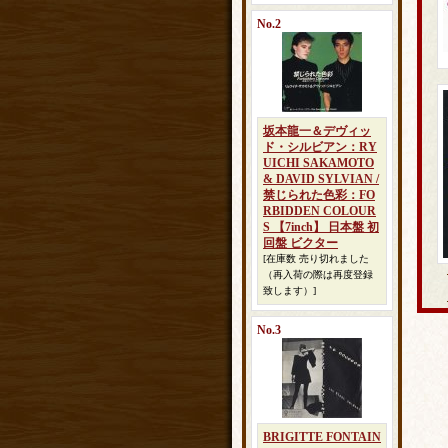
No.2
坂本龍一＆デヴィッ
ド・シルビアン：RY
UICHI SAKAMOTO
& DAVID SYLVIAN /
禁じられた色彩：FO
RBIDDEN COLOUR
S 【7inch】 日本盤 初
回盤 ビクター
[在庫数 売り切れました
（再入荷の際は再度登録
致します）]
No.3
BRIGITTE FONTAIN