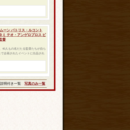
・ムーン パトリス・ルコント
タミ テオ・アンゲロプロス ピ
監督
、40人もの名だたる監督たちが自ら
ンスで企画されたイベントに出品され
説明付き一覧
写真のみ一覧