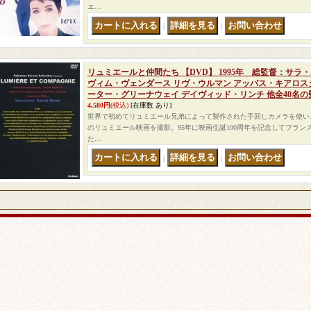
エ…
｜
｜
リュミエールと仲間たち 【DVD】 1995年 総監督：サラ
ヴィム・ヴェンダース リヴ・ウルマン アッバス・キアロス
ーター・グリーナウェイ デイヴィッド・リンチ 他全40名の
4,580円
(税込)
[在庫数 あり]
世界で初めてリュミエール兄弟によって製作された手回しカメラを使い
のリュミエール映画を撮影。95年に映画生誕100周年を記念してフラ
た…
｜
｜