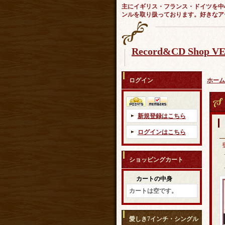
主にイギリス・フランス・ドイツを中
ンルを取り扱っております。好きなア
Record&CD Shop 
ログイン
ホーム
新規登録はこちら
ログインはこちら
ショッピングカート
カートの中身
カートは空です。
愛しき7インチ・シングル