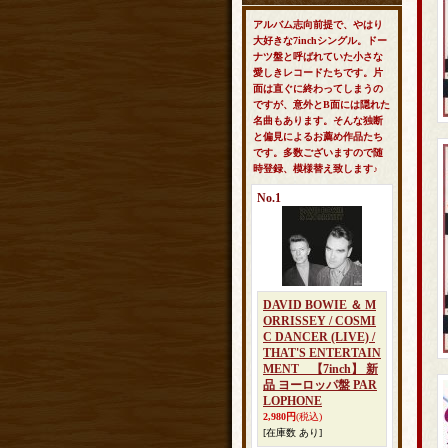
アルバム志向前提で、やはり
大好きな7inchシングル。ドー
ナツ盤と呼ばれていた小さな
愛しきレコードたちです。片
面は直ぐに終わってしまうの
ですが、意外とB面には隠れた
名曲もあります。そんな独断
と偏見によるお薦め作品たち
です。多数ございますので随
時登録、模様替え致します♪
No.1
DAVID BOWIE ＆ M
ORRISSEY / COSMI
C DANCER (LIVE) /
THAT'S ENTERTAIN
MENT 【7inch】 新
品 ヨーロッパ盤 PAR
LOPHONE
2,980円
(税込)
[在庫数 あり]