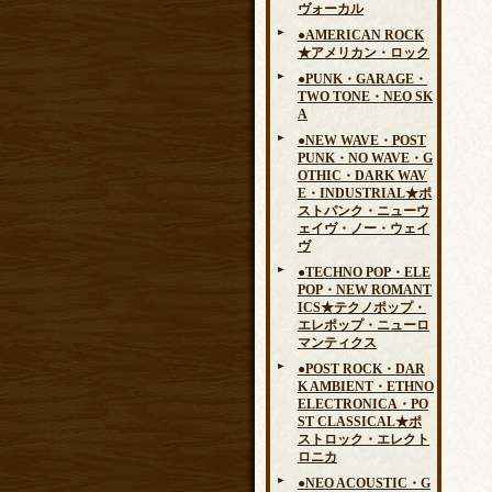
ヴォーカル
●AMERICAN ROCK
★アメリカン・ロック
●PUNK・GARAGE・
TWO TONE・NEO SK
A
●NEW WAVE・POST
PUNK・NO WAVE・G
OTHIC・DARK WAV
E・INDUSTRIAL★ポ
ストパンク・ニューウ
ェイヴ・ノー・ウェイ
ヴ
●TECHNO POP・ELE
POP・NEW ROMANT
ICS★テクノポップ・
エレポップ・ニューロ
マンティクス
●POST ROCK・DAR
K AMBIENT・ETHNO
ELECTRONICA・PO
ST CLASSICAL★ポ
ストロック・エレクト
ロニカ
●NEO ACOUSTIC・G