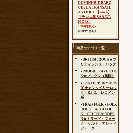
DOMINIQUE BARO
UH / LA TRANSATL
ANTIQUE 【7inch】
フランス盤 SARAVA
H ORG.
1,280円
(税込)
[在庫数 あり]
商品カテゴリ一覧
●BRITISH ROCK★ブ
リティッシュ・ロック
●PROGRESSIVE ROC
K★プログレ（英国）
●CANTERBURY MUS
IC★カンタベリーロッ
ク・R.I.O.・レコメン
系
●TRAD FOLK・FOLK
ROCK・ACID FOL
K・CELTIC MODER
N★トラッド・フォー
ク・ケルト・アシッド
フォーク