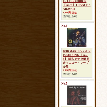
E / LE GOUDRON
【7inch】 FRANCE S
ARAVAH
1,880円
(税込)
[在庫数 あり]
No.4
BOB MARLEY / SUN
IS SHINING 【7inc
h】 新品 カナダ盤 限
定イエロー・マーブ
ル盤
2,580円
(税込)
[在庫数 あり]
No.5