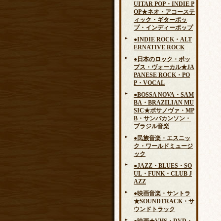
UITAR POP・INDIE P
OP★ネオ・アコーステ
ィック・ギターポッ
プ・インディーポップ
●INDIE ROCK・ALT
ERNATIVE ROCK
●日本のロック・ポッ
プス・ヴォーカル★JA
PANESE ROCK・PO
P・VOCAL
●BOSSA NOVA・SAM
BA・BRAZILIAN MU
SIC★ボサノヴァ・MP
B・サンバカンソン・
ブラジル音楽
●民族音楽・エスニッ
ク・ワールドミュージ
ック
●JAZZ・BLUES・SO
UL・FUNK・CLUB J
AZZ
●映画音楽・サントラ
★SOUNDTRACK・サ
ウンドトラック