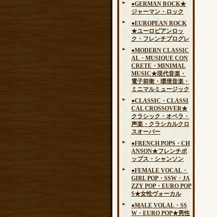
●GERMAN ROCK★
ジャーマン・ロック
●EUROPEAN ROCK
★ユーロピアンロッ
ク・フレンチプログレ
●MODERN CLASSIC
AL・MUSIQUE CON
CRETE・MINIMAL
MUSIC★現代音楽・
電子前衛・環境音楽・
ミニマルミュージック
●CLASSIC・CLASSI
CAL CROSSOVER★
クラシック・オペラ・
声楽・クラシカルクロ
スオーバー
●FRENCH POPS・CH
ANSON★フレンチポ
ップス・シャンソン
●FEMALE VOCAL・
GIRL POP・SSW・JA
ZZY POP・EURO POP
S★女性ヴォーカル
●MALE VOLAL・SS
W・EURO POP★男性