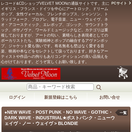
レコード&CDショップVELVET MOONの通販サイトです。主に
PCサイト
イギリス・フランス・ドイツを中心にアートロック、ドリーム
ポップ、女性ヴォーカル、フレンチポップス、シャンソン、ト
ラッドフォーク、プログレ、電子音楽、ニュー・ウェイヴ、ネ
オ・アコースティック、エレポップ、ゴシック、サウンドトラ
ック、ボサノヴァ、ワールドミュージックなど。カテゴリは重
複しておりますが、アートの匂い、素晴らしき表現者としての
ボーカリストたち、実験精神とポップの融合するアヴァンポッ
プ、ジャケット愛も強いです。有名無名も壁はなく愛する音
楽、映画や本などをセレクトして扱っております。好きなアー
ティストや作品への拘りもありコンディションの良い品揃えを
心がけております。どうぞ宜しくお願い致します。
ログイン
新規登録はこちら
お問い合せ
●NEW WAVE・POST PUNK・NO WAVE・GOTHIC・
一覧
DARK WAVE・INDUSTRIAL★ポストパンク・ニューウ
ェイヴ・ノー・ウェイヴ > BLONDIE