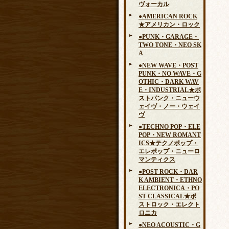
ヴォーカル
●AMERICAN ROCK
★アメリカン・ロック
●PUNK・GARAGE・
TWO TONE・NEO SK
A
●NEW WAVE・POST
PUNK・NO WAVE・G
OTHIC・DARK WAV
E・INDUSTRIAL★ポ
ストパンク・ニューウ
ェイヴ・ノー・ウェイ
ヴ
●TECHNO POP・ELE
POP・NEW ROMANT
ICS★テクノポップ・
エレポップ・ニューロ
マンティクス
●POST ROCK・DAR
K AMBIENT・ETHNO
ELECTRONICA・PO
ST CLASSICAL★ポ
ストロック・エレクト
ロニカ
●NEO ACOUSTIC・G