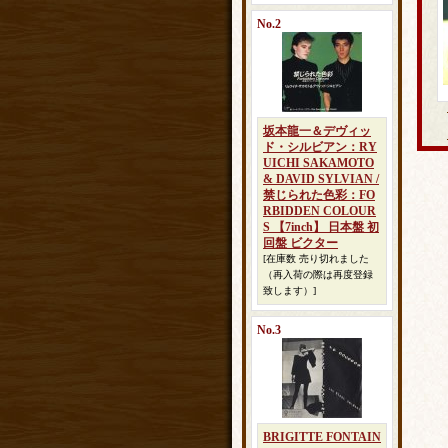
No.2
坂本龍一＆デヴィッ
ド・シルビアン：RY
UICHI SAKAMOTO
& DAVID SYLVIAN /
禁じられた色彩：FO
RBIDDEN COLOUR
S 【7inch】 日本盤 初
回盤 ビクター
[在庫数 売り切れました
（再入荷の際は再度登録
致します）]
No.3
BRIGITTE FONTAIN