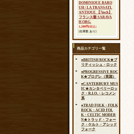
DOMINIQUE BARO
UH / LA TRANSATL
ANTIQUE 【7inch】
フランス盤 SARAVA
H ORG.
1,280円
(税込)
[在庫数 あり]
商品カテゴリ一覧
●BRITISH ROCK★ブ
リティッシュ・ロック
●PROGRESSIVE ROC
K★プログレ（英国）
●CANTERBURY MUS
IC★カンタベリーロッ
ク・R.I.O.・レコメン
系
●TRAD FOLK・FOLK
ROCK・ACID FOL
K・CELTIC MODER
N★トラッド・フォー
ク・ケルト・アシッド
フォーク