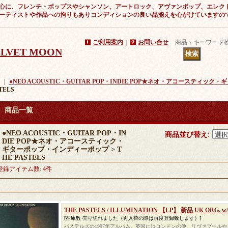
心に、フレンチ・ポップスやシャンソン、アートロック、アヴァンポップ、エレク
ーティストや作品への拘りもありコンディションの良い品揃えを心がけていますの
ご利用案内
｜
お問い合せ
商品・キーワード
VELVET MOON
｜
●NEO ACOUSTIC・GUITAR POP・INDIE POP★ネオ・アコースティ
TELS
商品一覧
●NEO ACOUSTIC・GUITAR POP・IN
商品並び替え
:
DIE POP★ネオ・アコースティック・
ギターポップ・インディーポップ > T
HE PASTELS
登録アイテム数
:
4件
THE PASTELS / ILLUMINATION 【LP】 新品 UK ORG. w/i
[在庫数 売り切れました（再入荷の際は再度登録致します）]
パステルズの1997年アルバム。英国にはロンドンの他、リヴァプール