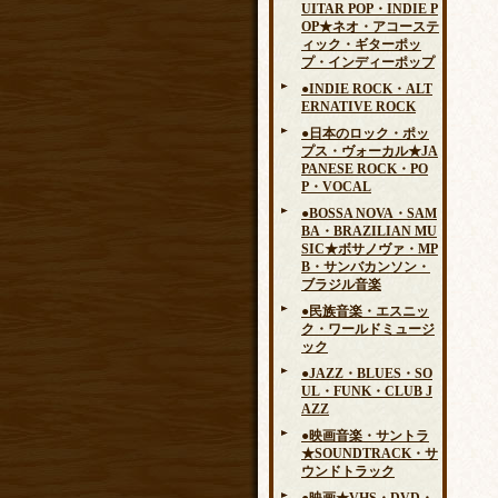
UITAR POP・INDIE P
OP★ネオ・アコーステ
ィック・ギターポッ
プ・インディーポップ
●INDIE ROCK・ALT
ERNATIVE ROCK
●日本のロック・ポッ
プス・ヴォーカル★JA
PANESE ROCK・PO
P・VOCAL
●BOSSA NOVA・SAM
BA・BRAZILIAN MU
SIC★ボサノヴァ・MP
B・サンバカンソン・
ブラジル音楽
●民族音楽・エスニッ
ク・ワールドミュージ
ック
●JAZZ・BLUES・SO
UL・FUNK・CLUB J
AZZ
●映画音楽・サントラ
★SOUNDTRACK・サ
ウンドトラック