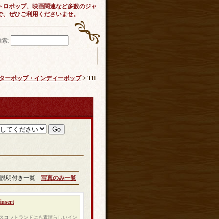
トロポップ、映画関連など多数のジャ
で、ぜひご利用くださいませ。
検索
:
ック・ギターポップ・インディーポップ
> TH
説明付き一覧
写真のみ一覧
nsert
やスコットランドにも素晴らしいイン