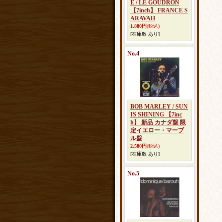
E / LE GOUDRON
【7inch】 FRANCE S
ARAVAH
1,880円
(税込)
[在庫数 あり]
No.4
BOB MARLEY / SUN
IS SHINING 【7inc
h】 新品 カナダ盤 限
定イエロー・マーブ
ル盤
2,580円
(税込)
[在庫数 あり]
No.5