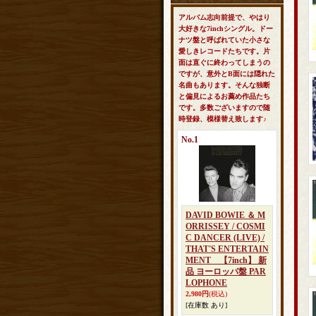
アルバム志向前提で、やはり
大好きな7inchシングル。ドー
ナツ盤と呼ばれていた小さな
愛しきレコードたちです。片
面は直ぐに終わってしまうの
ですが、意外とB面には隠れた
名曲もあります。そんな独断
と偏見によるお薦め作品たち
です。多数ございますので随
時登録、模様替え致します♪
No.1
DAVID BOWIE ＆ M
ORRISSEY / COSMI
C DANCER (LIVE) /
THAT'S ENTERTAIN
MENT 【7inch】 新
品 ヨーロッパ盤 PAR
LOPHONE
2,980円
(税込)
[在庫数 あり]