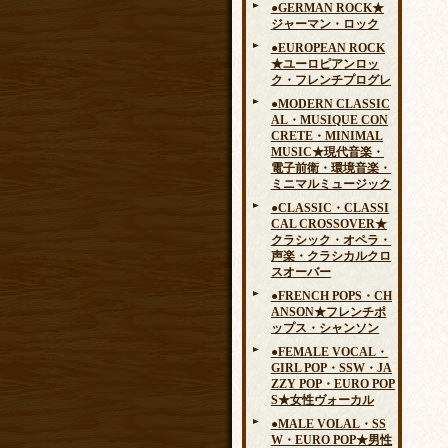
●GERMAN ROCK★
ジャーマン・ロック
●EUROPEAN ROCK
★ユーロピアンロッ
ク・フレンチプログレ
●MODERN CLASSIC
AL・MUSIQUE CON
CRETE・MINIMAL
MUSIC★現代音楽・
電子前衛・環境音楽・
ミニマルミュージック
●CLASSIC・CLASSI
CAL CROSSOVER★
クラシック・オペラ・
声楽・クラシカルクロ
スオーバー
●FRENCH POPS・CH
ANSON★フレンチポ
ップス・シャンソン
●FEMALE VOCAL・
GIRL POP・SSW・JA
ZZY POP・EURO POP
S★女性ヴォーカル
●MALE VOLAL・SS
W・EURO POP★男性