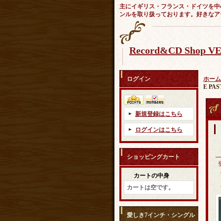
主にイギリス・フランス・ドイツを中
ンルを取り扱っております。好きなア
Record&CD Shop 
ログイン
ホーム
E PAS
新規登録はこちら
ログインはこちら
ショッピングカート
カートの中身
カートは空です。
愛しき7インチ・シングル