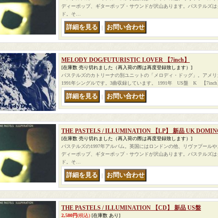
ディーポップ、ギターポップ・サウンドが沢山あります。パステルズは
ド。そ…
｜
MELODY DOG/FUTURISTIC LOVER 【7inch】
[在庫数 売り切れました（再入荷の際は再度登録致します）]
パステルズのカトリーナの別ユニットの「メロディ・ドッグ」。アメリ
1991年シングルです。3曲収録しています。 1991年 US盤 K 【7in
｜
THE PASTELS / ILLUMINATION 【LP】 新品 UK DOMIN
[在庫数 売り切れました（再入荷の際は再度登録致します）]
パステルズの1997年アルバム。英国にはロンドンの他、リヴァプール
ディーポップ、ギターポップ・サウンドが沢山あります。パステルズは
ド。そ…
｜
THE PASTELS / ILLUMINATION 【CD】 新品 US盤
2,580円
(税込)
[在庫数 あり]