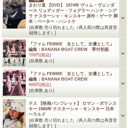
まわり道 【DVD】 1974年 ヴィム・ヴェンダ
ース リュディガー・フォグラー ハンナ・シグ
ラ ナスターシャ・キンスキー 原作：ゲーテ 脚
本：ペーター・ハントケ
[在庫数 売り切れました（再入荷の際は再度登
録致します）]
『ファム FEMME 女として、女優として』
編集：BANANA BOAT CREW 帯付初版
700円
(税込)
[在庫数 あり]
『ファム FEMME 女として、女優として』
編集：BANANA BOAT CREW
400円
(税込)
[在庫数 あり]
テス 【映画パンフレット】 ロマン・ポランス
キー 1980年 ナスターシャ・キンスキー 日本
ヘラルド
[在庫数 売り切れました（再入荷の際は再度登
録致します）]