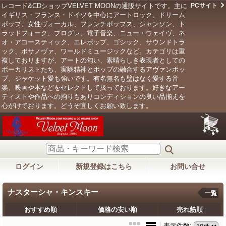
レコード&CDショップVELVET MOONの通販サイトです。主に
PCサイト
イギリス・フランス・ドイツを中心にアートロック、ドリーム
ポップ、女性ヴォーカル、フレンチポップス、シャンソン、ト
ラッドフォーク、プログレ、電子音楽、ニュー・ウェイヴ、ネ
オ・アコースティック、エレポップ、ゴシック、サウンドトラ
ック、ボサノヴァ、ワールドミュージックなど。カテゴリは重
複しておりますが、アートの匂い、素晴らしき表現者としての
ボーカリストたち、実験精神とポップの融合するアヴァンポッ
プ、ジャケット愛も強いです。有名無名も壁はなく愛する音
楽、映画や本などをセレクトして扱っております。好きなアー
ティストや作品への拘りもありコンディションの良い品揃えを
心がけております。どうぞ宜しくお願い致します。
ログイン
新規登録はこちら
お問い合せ
ナスターシャ・キンスキー
一覧
おすすめ順
価格の安い順
売れ筋順
表示件数
: