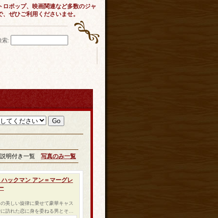
トロポップ、映画関連など多数のジャ
で、ぜひご利用くださいませ。
検索
:
説明付き一覧
写真のみ一覧
ン・ハックマン アン＝マーグレ
ー
ーの美しい旋律に乗せて豪華キャス
昏に訪れた恋に身を委ねる男とそ…