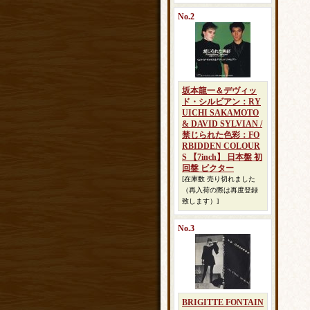
No.2
坂本龍一＆デヴィッ
ド・シルビアン：RY
UICHI SAKAMOTO
& DAVID SYLVIAN /
禁じられた色彩：FO
RBIDDEN COLOUR
S 【7inch】 日本盤 初
回盤 ビクター
[在庫数 売り切れました
（再入荷の際は再度登録
致します）]
No.3
BRIGITTE FONTAIN