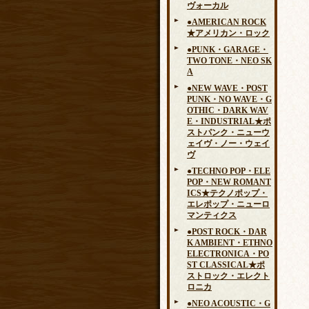
ヴォーカル
●AMERICAN ROCK
★アメリカン・ロック
●PUNK・GARAGE・
TWO TONE・NEO SK
A
●NEW WAVE・POST
PUNK・NO WAVE・G
OTHIC・DARK WAV
E・INDUSTRIAL★ポ
ストパンク・ニューウ
ェイヴ・ノー・ウェイ
ヴ
●TECHNO POP・ELE
POP・NEW ROMANT
ICS★テクノポップ・
エレポップ・ニューロ
マンティクス
●POST ROCK・DAR
K AMBIENT・ETHNO
ELECTRONICA・PO
ST CLASSICAL★ポ
ストロック・エレクト
ロニカ
●NEO ACOUSTIC・G