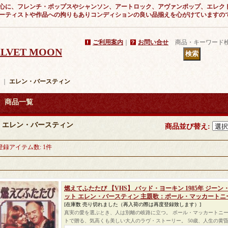
心に、フレンチ・ポップスやシャンソン、アートロック、アヴァンポップ、エレク
ーティストや作品への拘りもありコンディションの良い品揃えを心がけていますの
ご利用案内
｜
お問い合せ
商品・キーワード
VELVET MOON
｜
エレン・バースティン
商品一覧
エレン・バースティン
商品並び替え
:
登録アイテム数
:
1件
燃えてふたたび 【VHS】 バッド・ヨーキン 1985年 ジー
ット エレン・バースティン 主題歌：ポール・マッカートニ
[在庫数 売り切れました（再入荷の際は再度登録致します）]
真実の愛を選ぶとき、人は別離の岐路に立つ。 ポール・マッカートニ
トで贈る、気高くも美しい大人のラヴ・ストーリー。 50歳、人生の黄