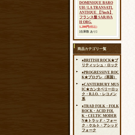
DOMINIQUE BARO
UH / LA TRANSATL
ANTIQUE 【7inch】
フランス盤 SARAVA
H ORG.
1,280円
(税込)
[在庫数 あり]
商品カテゴリ一覧
●BRITISH ROCK★ブ
リティッシュ・ロック
●PROGRESSIVE ROC
K★プログレ（英国）
●CANTERBURY MUS
IC★カンタベリーロッ
ク・R.I.O.・レコメン
系
●TRAD FOLK・FOLK
ROCK・ACID FOL
K・CELTIC MODER
N★トラッド・フォー
ク・ケルト・アシッド
フォーク