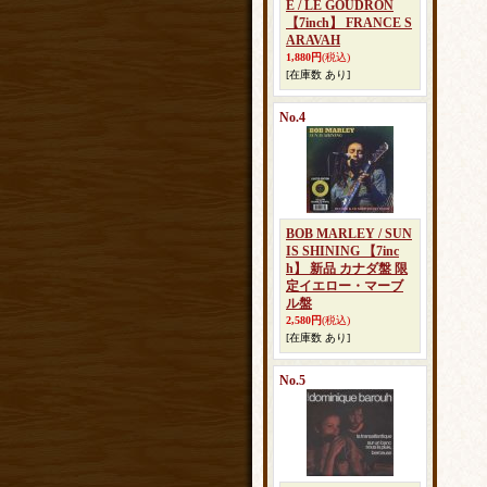
E / LE GOUDRON
【7inch】 FRANCE S
ARAVAH
1,880円
(税込)
[在庫数 あり]
No.4
BOB MARLEY / SUN
IS SHINING 【7inc
h】 新品 カナダ盤 限
定イエロー・マーブ
ル盤
2,580円
(税込)
[在庫数 あり]
No.5