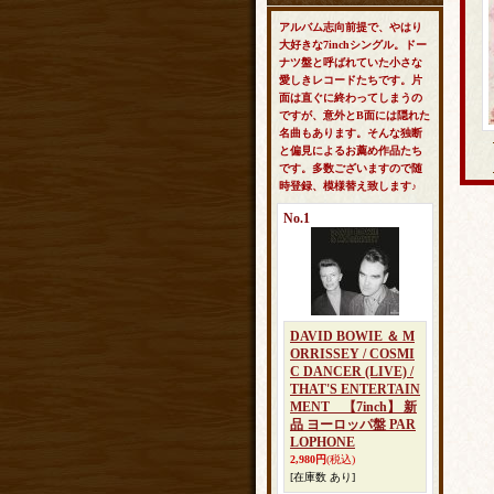
アルバム志向前提で、やはり
大好きな7inchシングル。ドー
ナツ盤と呼ばれていた小さな
愛しきレコードたちです。片
面は直ぐに終わってしまうの
ですが、意外とB面には隠れた
名曲もあります。そんな独断
と偏見によるお薦め作品たち
です。多数ございますので随
時登録、模様替え致します♪
No.1
DAVID BOWIE ＆ M
ORRISSEY / COSMI
C DANCER (LIVE) /
THAT'S ENTERTAIN
MENT 【7inch】 新
品 ヨーロッパ盤 PAR
LOPHONE
2,980円
(税込)
[在庫数 あり]