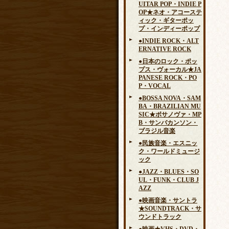
UITAR POP・INDIE P
OP★ネオ・アコーステ
ィック・ギターポッ
プ・インディーポップ
●INDIE ROCK・ALT
ERNATIVE ROCK
●日本のロック・ポッ
プス・ヴォーカル★JA
PANESE ROCK・PO
P・VOCAL
●BOSSA NOVA・SAM
BA・BRAZILIAN MU
SIC★ボサノヴァ・MP
B・サンバカンソン・
ブラジル音楽
●民族音楽・エスニッ
ク・ワールドミュージ
ック
●JAZZ・BLUES・SO
UL・FUNK・CLUB J
AZZ
●映画音楽・サントラ
★SOUNDTRACK・サ
ウンドトラック