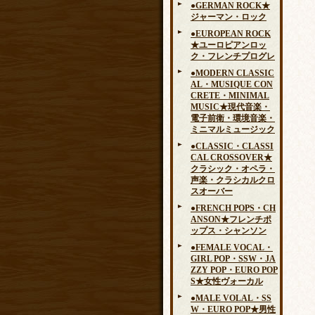
●GERMAN ROCK★
ジャーマン・ロック
●EUROPEAN ROCK
★ユーロピアンロッ
ク・フレンチプログレ
●MODERN CLASSIC
AL・MUSIQUE CON
CRETE・MINIMAL
MUSIC★現代音楽・
電子前衛・環境音楽・
ミニマルミュージック
●CLASSIC・CLASSI
CAL CROSSOVER★
クラシック・オペラ・
声楽・クラシカルクロ
スオーバー
●FRENCH POPS・CH
ANSON★フレンチポ
ップス・シャンソン
●FEMALE VOCAL・
GIRL POP・SSW・JA
ZZY POP・EURO POP
S★女性ヴォーカル
●MALE VOLAL・SS
W・EURO POP★男性