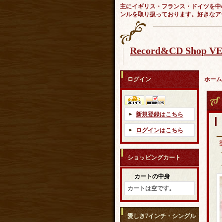
主にイギリス・フランス・ドイツを中
ンルを取り扱っております。好きなア
Record&CD Shop 
ログイン
ホーム
新規登録はこちら
ログインはこちら
ショッピングカート
カートの中身
カートは空です。
愛しき7インチ・シングル