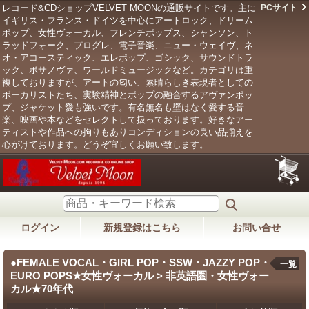
レコード&CDショップVELVET MOONの通販サイトです。主に
PCサイト
イギリス・フランス・ドイツを中心にアートロック、ドリーム
ポップ、女性ヴォーカル、フレンチポップス、シャンソン、ト
ラッドフォーク、プログレ、電子音楽、ニュー・ウェイヴ、ネ
オ・アコースティック、エレポップ、ゴシック、サウンドトラ
ック、ボサノヴァ、ワールドミュージックなど。カテゴリは重
複しておりますが、アートの匂い、素晴らしき表現者としての
ボーカリストたち、実験精神とポップの融合するアヴァンポッ
プ、ジャケット愛も強いです。有名無名も壁はなく愛する音
楽、映画や本などをセレクトして扱っております。好きなアー
ティストや作品への拘りもありコンディションの良い品揃えを
心がけております。どうぞ宜しくお願い致します。
ログイン
新規登録はこちら
お問い合せ
●FEMALE VOCAL・GIRL POP・SSW・JAZZY POP・
一覧
EURO POPS★女性ヴォーカル > 非英語圏・女性ヴォー
カル★70年代