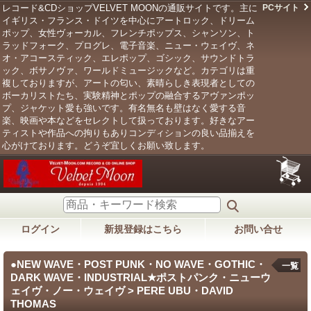
レコード&CDショップVELVET MOONの通販サイトです。主に
PCサイト
イギリス・フランス・ドイツを中心にアートロック、ドリーム
ポップ、女性ヴォーカル、フレンチポップス、シャンソン、ト
ラッドフォーク、プログレ、電子音楽、ニュー・ウェイヴ、ネ
オ・アコースティック、エレポップ、ゴシック、サウンドトラ
ック、ボサノヴァ、ワールドミュージックなど。カテゴリは重
複しておりますが、アートの匂い、素晴らしき表現者としての
ボーカリストたち、実験精神とポップの融合するアヴァンポッ
プ、ジャケット愛も強いです。有名無名も壁はなく愛する音
楽、映画や本などをセレクトして扱っております。好きなアー
ティストや作品への拘りもありコンディションの良い品揃えを
心がけております。どうぞ宜しくお願い致します。
ログイン
新規登録はこちら
お問い合せ
●NEW WAVE・POST PUNK・NO WAVE・GOTHIC・
一覧
DARK WAVE・INDUSTRIAL★ポストパンク・ニューウ
ェイヴ・ノー・ウェイヴ > PERE UBU・DAVID
THOMAS