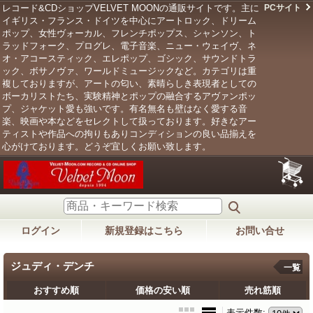
レコード&CDショップVELVET MOONの通販サイトです。主に
PCサイト
イギリス・フランス・ドイツを中心にアートロック、ドリーム
ポップ、女性ヴォーカル、フレンチポップス、シャンソン、ト
ラッドフォーク、プログレ、電子音楽、ニュー・ウェイヴ、ネ
オ・アコースティック、エレポップ、ゴシック、サウンドトラ
ック、ボサノヴァ、ワールドミュージックなど。カテゴリは重
複しておりますが、アートの匂い、素晴らしき表現者としての
ボーカリストたち、実験精神とポップの融合するアヴァンポッ
プ、ジャケット愛も強いです。有名無名も壁はなく愛する音
楽、映画や本などをセレクトして扱っております。好きなアー
ティストや作品への拘りもありコンディションの良い品揃えを
心がけております。どうぞ宜しくお願い致します。
ログイン
新規登録はこちら
お問い合せ
ジュディ・デンチ
一覧
おすすめ順
価格の安い順
売れ筋順
表示件数
: