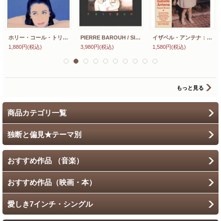
ホリー・コール・トリオ / ドント・スモーク・イン・ベッド：HOLLY COLE TRIO / DON'T SMOKE IN BED 【CD】 日本盤 廃盤
PIERRE BAROUH / SIERRAS 【LP】 フランス盤 SARAVAH ORG.
イザベル・アンテナ：ISABELLE ANTENA / フレンチ・リビエラ：FRENCH RIVIERA 【CD】 日本盤 デジパック仕様
1,880円
(税込)
3,980円
(税込)
1,580円
(税込)
もっと見る
商品カテゴリ一覧
独断と偏見★テーマ別
おすすめ作品 （音楽）
おすすめ作品（映画・本）
愛しき7インチ・シングル