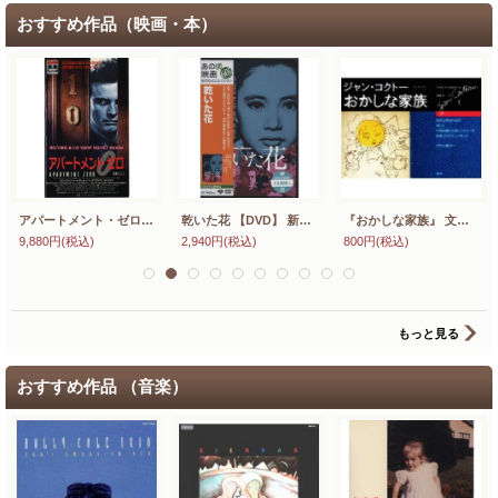
おすすめ作品（映画・本）
アパートメント・ゼロ 【VHS】 マーティン・ドノヴァン 1988年 コリン・ファース ハート・ボックナー イギリス映画
乾いた花 【DVD】 新品 篠田正浩 1964年 池部良 加賀まりこ 原作：石原慎太郎 音楽：武満徹 高橋悠治 日本映画
『おかしな家族』 文・デッサン：ジャン・コクトー 訳：高橋洋一 講談社 絶版
9,880円
(税込)
2,940円
(税込)
800円
(税込)
もっと見る
おすすめ作品 （音楽）