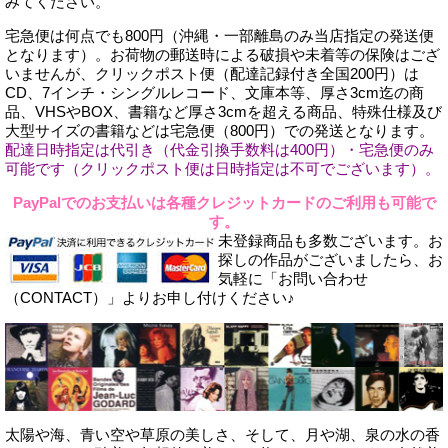
みてください。
宅急便は何点でも800円（沖縄・一部離島のみ当店指定の発送便
となります）。お荷物の郵送時による破損や未着等の保険はござ
いませんが、クリックポスト便（配達記録付き全国200円）は
CD、7インチ・シングルレコード、文庫本等、厚さ3cm迄の商
品、VHSやBOX、書籍など厚さ3cmを超える商品、特殊仕様及び
大型サイズの書籍などは宅急便（800円）での発送となります。
配達日時指定は代引き（代金引換手数料は400円）・宅急便のみ
可能です（クリックポスト便は日時指定は不可でございます）。
PayPalでのお支払いは各種クレジットカードのご利用も可能で
す。
未登録商品も多数ございます。お
探しの作品がございましたら、お
気軽に「お問い合わせ
（CONTACT）」よりお申し付けください♪
太陽や海、青い空や草原の美しさ、そして、月や湖、泉の水の香