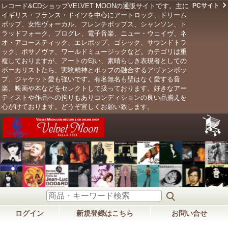
レコード&CDショップVELVET MOONの通販サイトです。主に
PCサイト
イギリス・フランス・ドイツを中心にアートロック、ドリーム
ポップ、女性ヴォーカル、フレンチポップス、シャンソン、ト
ラッドフォーク、プログレ、電子音楽、ニュー・ウェイヴ、ネ
オ・アコースティック、エレポップ、ゴシック、サウンドトラ
ック、ボサノヴァ、ワールドミュージックなど。カテゴリは重
複しておりますが、アートの匂い、素晴らしき表現者としての
ボーカリストたち、実験精神とポップの融合するアヴァンポッ
プ、ジャケット愛も強いです。有名無名も壁はなく愛する音
楽、映画や本などをセレクトして扱っております。好きなアー
ティストや作品への拘りもありコンディションの良い品揃えを
心がけております。どうぞ宜しくお願い致します。
ログイン
新規登録はこちら
お問い合せ