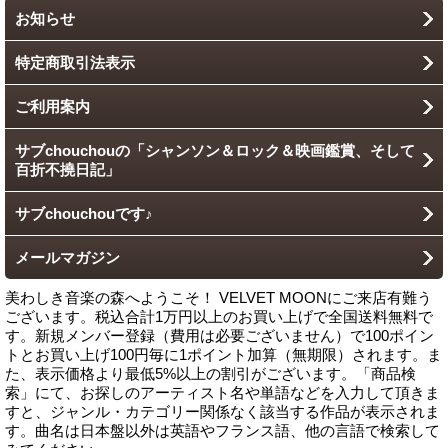
お知らせ
特定商取引法表示
ご利用案内
サブchouchouの「シャンソン＆ロック＆映画鑑賞、そして
百折不撓日記」
サブchouchouです♪
メールマガジン
美わしき音楽の森へようこそ！ VELVET MOONにご来店有難う
ございます。税込合計1万円以上のお買い上げで全国送料無料で
す。新規メンバー登録（費用は必要ございません）で100ポイン
トとお買い上げ100円毎に1ポイント加算（無期限）されます。ま
た、表示価格より最低5%以上の割引がございます。「商品検
索」にて、お探しのアーティスト名や単語などを入力して頂きま
すと、ジャンル・カテゴリー関係なく該当する作品が表示されま
す。曲名は日本盤以外は英語やフランス語、他の言語で検索して