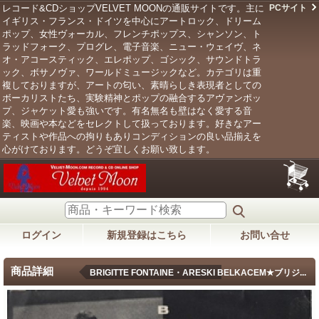
レコード&CDショップVELVET MOONの通販サイトです。主に
PCサイト
イギリス・フランス・ドイツを中心にアートロック、ドリーム
ポップ、女性ヴォーカル、フレンチポップス、シャンソン、ト
ラッドフォーク、プログレ、電子音楽、ニュー・ウェイヴ、ネ
オ・アコースティック、エレポップ、ゴシック、サウンドトラ
ック、ボサノヴァ、ワールドミュージックなど。カテゴリは重
複しておりますが、アートの匂い、素晴らしき表現者としての
ボーカリストたち、実験精神とポップの融合するアヴァンポッ
プ、ジャケット愛も強いです。有名無名も壁はなく愛する音
楽、映画や本などをセレクトして扱っております。好きなアー
ティストや作品への拘りもありコンディションの良い品揃えを
心がけております。どうぞ宜しくお願い致します。
ログイン
新規登録はこちら
お問い合せ
商品詳細
BRIGITTE FONTAINE・ARESKI BELKACEM★ブリジ...