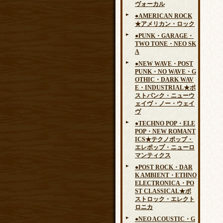
ヴォーカル
●AMERICAN ROCK
★アメリカン・ロック
●PUNK・GARAGE・
TWO TONE・NEO SK
A
●NEW WAVE・POST
PUNK・NO WAVE・G
OTHIC・DARK WAV
E・INDUSTRIAL★ポ
ストパンク・ニューウ
ェイヴ・ノー・ウェイ
ヴ
●TECHNO POP・ELE
POP・NEW ROMANT
ICS★テクノポップ・
エレポップ・ニューロ
マンティクス
●POST ROCK・DAR
K AMBIENT・ETHNO
ELECTRONICA・PO
ST CLASSICAL★ポ
ストロック・エレクト
ロニカ
●NEO ACOUSTIC・G