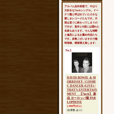
アルバム志向前提で、やはり
大好きな7inchシングル。ドー
ナツ盤と呼ばれていた小さな
愛しきレコードたちです。片
面は直ぐに終わってしまうの
ですが、意外とB面には隠れた
名曲もあります。そんな独断
と偏見によるお薦め作品たち
です。多数ございますので随
時登録、模様替え致します♪
No.1
DAVID BOWIE ＆ M
ORRISSEY / COSMI
C DANCER (LIVE) /
THAT'S ENTERTAIN
MENT 【7inch】 新
品 ヨーロッパ盤 PAR
LOPHONE
2,980円
(税込)
[在庫数 あり]