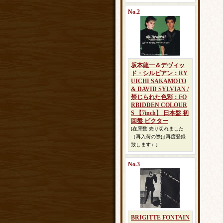
No.2
坂本龍一＆デヴィッ
ド・シルビアン：RY
UICHI SAKAMOTO
& DAVID SYLVIAN /
禁じられた色彩：FO
RBIDDEN COLOUR
S 【7inch】 日本盤 初
回盤 ビクター
[在庫数 売り切れました
（再入荷の際は再度登録
致します）]
No.3
BRIGITTE FONTAIN