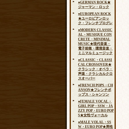
●GERMAN ROCK★
ジャーマン・ロック
●EUROPEAN ROCK
★ユーロピアンロッ
ク・フレンチプログレ
●MODERN CLASSIC
AL・MUSIQUE CON
CRETE・MINIMAL
MUSIC★現代音楽・
電子前衛・環境音楽・
ミニマルミュージック
●CLASSIC・CLASSI
CAL CROSSOVER★
クラシック・オペラ・
声楽・クラシカルクロ
スオーバー
●FRENCH POPS・CH
ANSON★フレンチポ
ップス・シャンソン
●FEMALE VOCAL・
GIRL POP・SSW・JA
ZZY POP・EURO POP
S★女性ヴォーカル
●MALE VOLAL・SS
W・EURO POP★男性