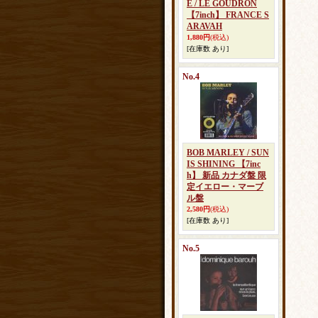
E / LE GOUDRON
【7inch】 FRANCE S
ARAVAH
1,880円
(税込)
[在庫数 あり]
No.4
BOB MARLEY / SUN
IS SHINING 【7inc
h】 新品 カナダ盤 限
定イエロー・マーブ
ル盤
2,580円
(税込)
[在庫数 あり]
No.5