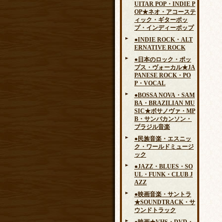
UITAR POP・INDIE P
OP★ネオ・アコーステ
ィック・ギターポッ
プ・インディーポップ
●INDIE ROCK・ALT
ERNATIVE ROCK
●日本のロック・ポッ
プス・ヴォーカル★JA
PANESE ROCK・PO
P・VOCAL
●BOSSA NOVA・SAM
BA・BRAZILIAN MU
SIC★ボサノヴァ・MP
B・サンバカンソン・
ブラジル音楽
●民族音楽・エスニッ
ク・ワールドミュージ
ック
●JAZZ・BLUES・SO
UL・FUNK・CLUB J
AZZ
●映画音楽・サントラ
★SOUNDTRACK・サ
ウンドトラック