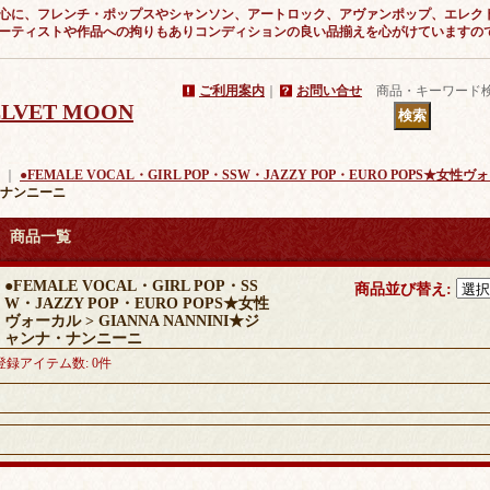
心に、フレンチ・ポップスやシャンソン、アートロック、アヴァンポップ、エレク
ーティストや作品への拘りもありコンディションの良い品揃えを心がけていますの
ご利用案内
｜
お問い合せ
商品・キーワード
VELVET MOON
｜
●FEMALE VOCAL・GIRL POP・SSW・JAZZY POP・EURO POPS★女性
ナンニーニ
商品一覧
●FEMALE VOCAL・GIRL POP・SS
商品並び替え
:
W・JAZZY POP・EURO POPS★女性
ヴォーカル > GIANNA NANNINI★ジ
ャンナ・ナンニーニ
登録アイテム数
:
0件