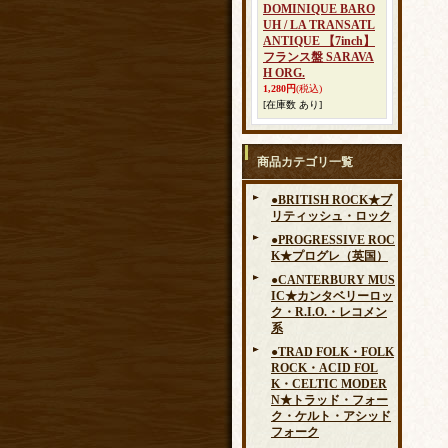
DOMINIQUE BARO
UH / LA TRANSATL
ANTIQUE 【7inch】
フランス盤 SARAVA
H ORG.
1,280円
(税込)
[在庫数 あり]
商品カテゴリ一覧
●BRITISH ROCK★ブ
リティッシュ・ロック
●PROGRESSIVE ROC
K★プログレ（英国）
●CANTERBURY MUS
IC★カンタベリーロッ
ク・R.I.O.・レコメン
系
●TRAD FOLK・FOLK
ROCK・ACID FOL
K・CELTIC MODER
N★トラッド・フォー
ク・ケルト・アシッド
フォーク