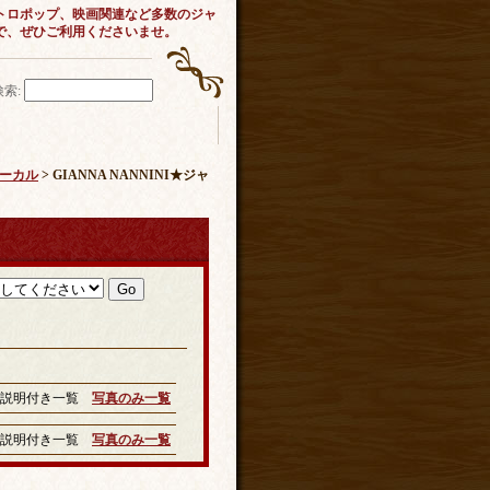
トロポップ、映画関連など多数のジャ
で、ぜひご利用くださいませ。
検索
:
ヴォーカル
> GIANNA NANNINI★ジャ
説明付き一覧
写真のみ一覧
説明付き一覧
写真のみ一覧