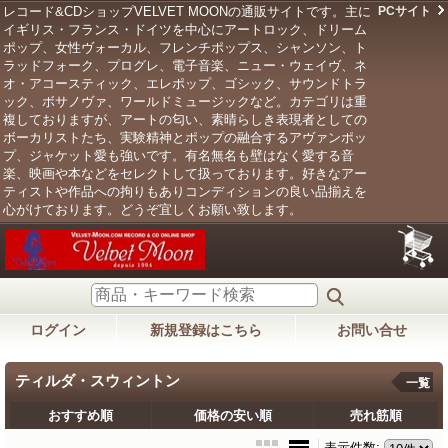
レコード&CDショップVELVET MOONの通販サイトです。主に
PCサイト
イギリス・フランス・ドイツを中心にアートロック、ドリーム
ポップ、女性ヴォーカル、フレンチポップス、シャンソン、ト
ラッドフォーク、プログレ、電子音楽、ニュー・ウェイヴ、ネ
オ・アコースティック、エレポップ、ゴシック、サウンドトラ
ック、ボサノヴァ、ワールドミュージックなど。カテゴリは重
複しておりますが、アートの匂い、素晴らしき表現者としての
ボーカリストたち、実験精神とポップの融合するアヴァンポッ
プ、ジャケット愛も強いです。有名無名も壁はなく愛する音
楽、映画や本などをセレクトして扱っております。好きなアー
ティストや作品への拘りもありコンディションの良い品揃えを
心がけております。どうぞ宜しくお願い致します。
ログイン
新規登録はこちら
お問い合せ
ティルダ・スウィントン
一覧
おすすめ順
価格の安い順
売れ筋順
表示件数
: