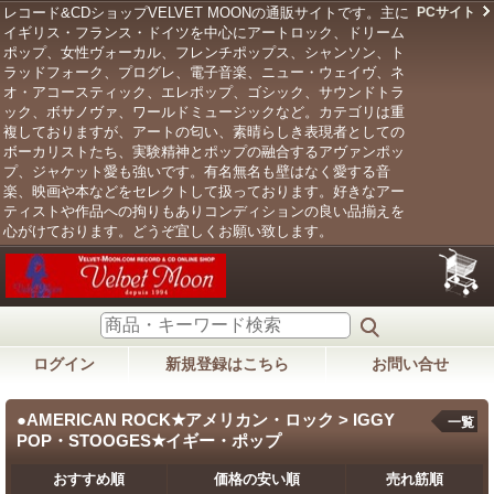
レコード&CDショップVELVET MOONの通販サイトです。主に
PCサイト
イギリス・フランス・ドイツを中心にアートロック、ドリーム
ポップ、女性ヴォーカル、フレンチポップス、シャンソン、ト
ラッドフォーク、プログレ、電子音楽、ニュー・ウェイヴ、ネ
オ・アコースティック、エレポップ、ゴシック、サウンドトラ
ック、ボサノヴァ、ワールドミュージックなど。カテゴリは重
複しておりますが、アートの匂い、素晴らしき表現者としての
ボーカリストたち、実験精神とポップの融合するアヴァンポッ
プ、ジャケット愛も強いです。有名無名も壁はなく愛する音
楽、映画や本などをセレクトして扱っております。好きなアー
ティストや作品への拘りもありコンディションの良い品揃えを
心がけております。どうぞ宜しくお願い致します。
ログイン
新規登録はこちら
お問い合せ
●AMERICAN ROCK★アメリカン・ロック > IGGY
一覧
POP・STOOGES★イギー・ポップ
おすすめ順
価格の安い順
売れ筋順