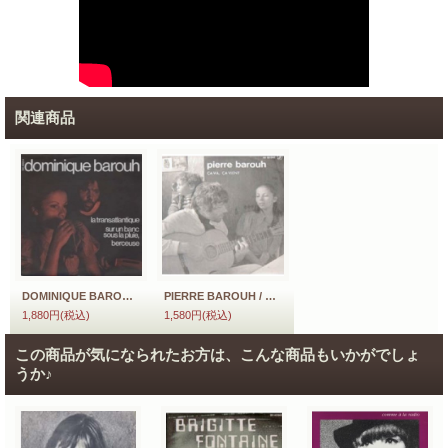
関連商品
DOMINIQUE BAROUH / LA TRANSATLANTIQUE 【7inch】 フランス盤 SARAVAH ORG.
PIERRE BAROUH / CA VA CA VIENT 【7inch】 FRANCE盤 SARAVAH
1,880円
(税込)
1,580円
(税込)
この商品が気になられたお方は、こんな商品もいかがでしょ
うか♪