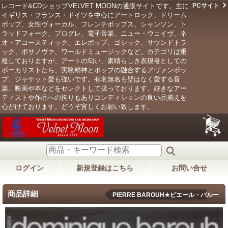
レコード&CDショップVELVET MOONの通販サイトです。主に
PCサイト
イギリス・フランス・ドイツを中心にアートロック、ドリーム
ポップ、女性ヴォーカル、フレンチポップス、シャンソン、ト
ラッドフォーク、プログレ、電子音楽、ニュー・ウェイヴ、ネ
オ・アコースティック、エレポップ、ゴシック、サウンドトラ
ック、ボサノヴァ、ワールドミュージックなど。カテゴリは重
複しておりますが、アートの匂い、素晴らしき表現者としての
ボーカリストたち、実験精神とポップの融合するアヴァンポッ
プ、ジャケット愛も強いです。有名無名も壁はなく愛する音
楽、映画や本などをセレクトして扱っております。好きなアー
ティストや作品への拘りもありコンディションの良い品揃えを
心がけております。どうぞ宜しくお願い致します。
ログイン
新規登録はこちら
お問い合せ
商品詳細
PIERRE BAROUH★ピエール・バルー