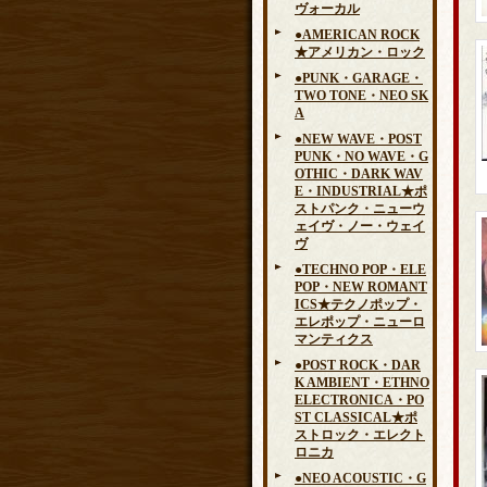
ヴォーカル
●AMERICAN ROCK
★アメリカン・ロック
●PUNK・GARAGE・
TWO TONE・NEO SK
A
●NEW WAVE・POST
PUNK・NO WAVE・G
OTHIC・DARK WAV
E・INDUSTRIAL★ポ
ストパンク・ニューウ
ェイヴ・ノー・ウェイ
ヴ
●TECHNO POP・ELE
POP・NEW ROMANT
ICS★テクノポップ・
エレポップ・ニューロ
マンティクス
●POST ROCK・DAR
K AMBIENT・ETHNO
ELECTRONICA・PO
ST CLASSICAL★ポ
ストロック・エレクト
ロニカ
●NEO ACOUSTIC・G