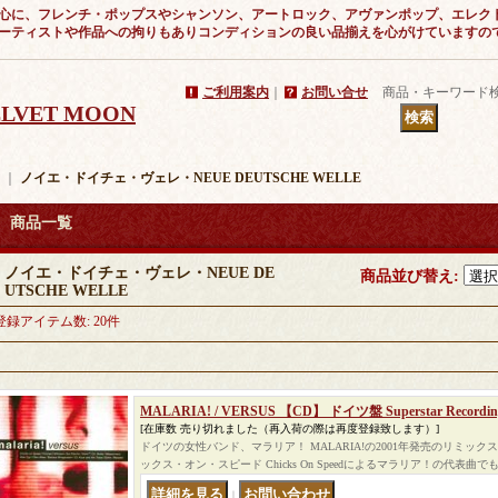
心に、フレンチ・ポップスやシャンソン、アートロック、アヴァンポップ、エレク
ーティストや作品への拘りもありコンディションの良い品揃えを心がけていますの
ご利用案内
｜
お問い合せ
商品・キーワード
VELVET MOON
｜
ノイエ・ドイチェ・ヴェレ・NEUE DEUTSCHE WELLE
商品一覧
ノイエ・ドイチェ・ヴェレ・NEUE DE
商品並び替え
:
UTSCHE WELLE
登録アイテム数
:
20件
MALARIA! / VERSUS 【CD】 ドイツ盤 Superstar Recordin
[在庫数 売り切れました（再入荷の際は再度登録致します）]
ドイツの女性バンド、マラリア！ MALARIA!の2001年発売のリミック
ックス・オン・スピード Chicks On Speedによるマラリア！の代表曲
｜