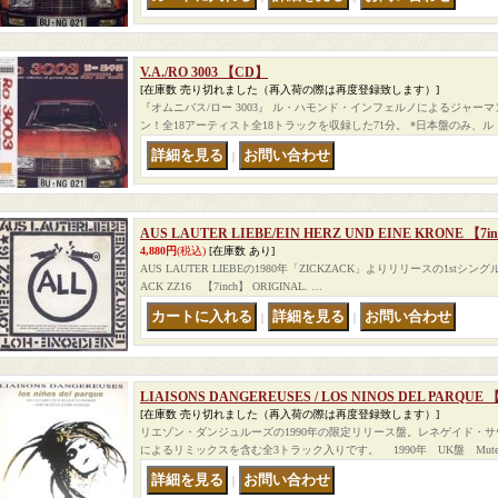
V.A./RO 3003 【CD】
[在庫数 売り切れました（再入荷の際は再度登録致します）]
『オムニバス/ロー 3003』 ル・ハモンド・インフェルノによるジャー
ン！全18アーティスト全18トラックを収録した71分。 *日本盤のみ、
｜
AUS LAUTER LIEBE/EIN HERZ UND EINE KRONE 【7i
4,880円
(税込)
[在庫数 あり]
AUS LAUTER LIEBEの1980年「ZICKZACK」よりリリースの1stシン
ACK ZZ16 【7inch】 ORIGINAL. …
｜
｜
LIAISONS DANGEREUSES / LOS NINOS DEL PARQUE 
[在庫数 売り切れました（再入荷の際は再度登録致します）]
リエゾン・ダンジュルーズの1990年の限定リリース盤。レネゲイド・
によるリミックスを含む全3トラック入りです。 1990年 UK盤 Mute ‎–
｜