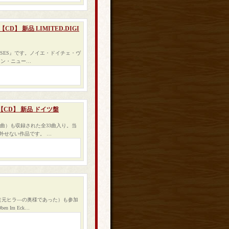
 【CD】 新品 LIMITED.DIGI
REUSES』です。ノイエ・ドイチェ・ヴ
マン・ニュー…
SE 【CD】 新品 ドイツ盤
（3曲）も収録された全33曲入り。当
外せない作品です。 …
泉美（元ヒラ―の奥様であった）も参加
 Im Eck…