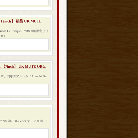
【12inch】 新品 UK MUTE
el Parque」の1990年限定リリ
ルガド…
R 【7inch】 UK MUTE ORG.
曲です。同年のアルバム『Alles Ist Gu
Lieder 2003年アルバムです。 2003年 S