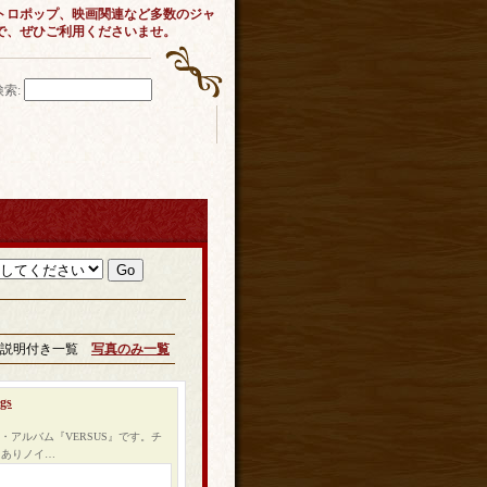
トロポップ、映画関連など多数のジャ
で、ぜひご利用くださいませ。
検索
:
説明付き一覧
写真のみ一覧
gs
ス・アルバム『VERSUS』です。チ
でもありノイ…