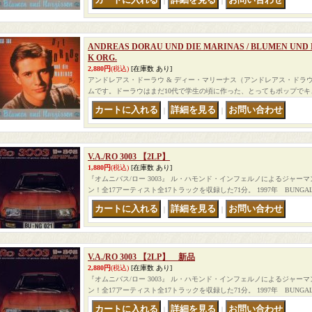
｜
｜
ANDREAS DORAU UND DIE MARINAS / BLUMEN UND 
K ORG.
2,880円
(税込)
[在庫数 あり]
アンドレアス・ドーラウ & ディー・マリーナス（アンドレアス・ドラウ
ムです。ドーラウはまだ10代で学生の頃に作った、とってもポップでキュー
｜
｜
V.A./RO 3003 【2LP】
1,880円
(税込)
[在庫数 あり]
『オムニバス/ロー 3003』 ル・ハモンド・インフェルノによるジャー
ン！全17アーティスト全17トラックを収録した71分。 1997年 BUNG
｜
｜
V.A./RO 3003 【2LP】 新品
2,880円
(税込)
[在庫数 あり]
『オムニバス/ロー 3003』 ル・ハモンド・インフェルノによるジャー
ン！全17アーティスト全17トラックを収録した71分。 1997年 BUNG
｜
｜