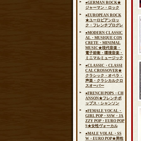
●GERMAN ROCK★
ジャーマン・ロック
●EUROPEAN ROCK
★ユーロピアンロッ
ク・フレンチプログレ
●MODERN CLASSIC
AL・MUSIQUE CON
CRETE・MINIMAL
MUSIC★現代音楽・
電子前衛・環境音楽・
ミニマルミュージック
●CLASSIC・CLASSI
CAL CROSSOVER★
クラシック・オペラ・
声楽・クラシカルクロ
スオーバー
●FRENCH POPS・CH
ANSON★フレンチポ
ップス・シャンソン
●FEMALE VOCAL・
GIRL POP・SSW・JA
ZZY POP・EURO POP
S★女性ヴォーカル
●MALE VOLAL・SS
W・EURO POP★男性