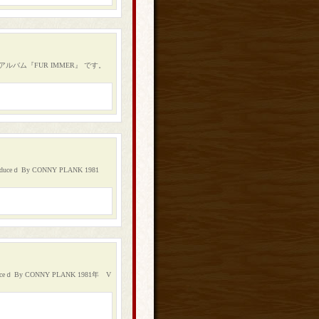
年5thアルバム『FUR IMMER』 です。
uceｄ By CONNY PLANK 1981
uceｄ By CONNY PLANK 1981年 V