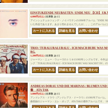
EINSTURZENDE NEUBAUTEN / ENDE NEU 【CD】 UK 
4,880円
(税込)
[在庫数 あり]
アインシュテュルツェンデ・ノイバウテンの1996年アルバム『ENDE 
いた作品であります。あまり売れませんでしたが。。。このアルバムに
｜
｜
TRIO / TURALURALURALU - ICH MACH BUBU WAS M
RG.
1,280円
(税込)
[在庫数 あり]
ジャーマン・ニュー・ウェーヴのトリオの1983年シングルです。今作
ング「TURALURALURALU - ICH MACH BUBU WAS MACHST DU」の
｜
｜
ANDREAS DORAU UND DIE MARINAS / BLUMEN UN
盤 ATA TAK
3,880円
(税込)
[在庫数 あり]
アンドレアス・ドラウ（アンドレアス・ドーラウ）の1981年アルバム。 「FRE
曲収録のジャーマン・エレ・ポップ、ATA TAKの傑作アルバムです。 19