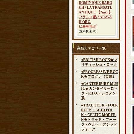
DOMINIQUE BARO
UH / LA TRANSATL
ANTIQUE 【7inch】
フランス盤 SARAVA
H ORG.
1,280円
(税込)
[在庫数 あり]
商品カテゴリ一覧
●BRITISH ROCK★ブ
リティッシュ・ロック
●PROGRESSIVE ROC
K★プログレ（英国）
●CANTERBURY MUS
IC★カンタベリーロッ
ク・R.I.O.・レコメン
系
●TRAD FOLK・FOLK
ROCK・ACID FOL
K・CELTIC MODER
N★トラッド・フォー
ク・ケルト・アシッド
フォーク