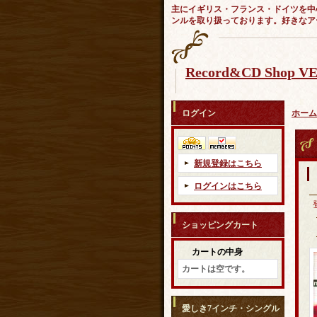
主にイギリス・フランス・ドイツを中
ンルを取り扱っております。好きなア
Record&CD Shop 
ログイン
ホーム
新規登録はこちら
ログインはこちら
ショッピングカート
カートの中身
カートは空です。
愛しき7インチ・シングル