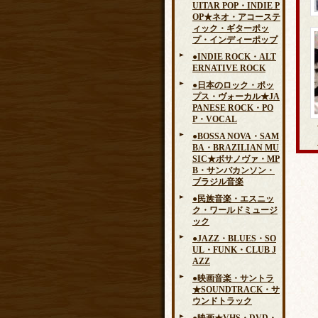
UITAR POP・INDIE P
OP★ネオ・アコーステ
ィック・ギターポッ
プ・インディーポップ
●INDIE ROCK・ALT
ERNATIVE ROCK
●日本のロック・ポッ
プス・ヴォーカル★JA
PANESE ROCK・PO
P・VOCAL
●BOSSA NOVA・SAM
BA・BRAZILIAN MU
SIC★ボサノヴァ・MP
B・サンバカンソン・
ブラジル音楽
●民族音楽・エスニッ
ク・ワールドミュージ
ック
●JAZZ・BLUES・SO
UL・FUNK・CLUB J
AZZ
●映画音楽・サントラ
★SOUNDTRACK・サ
ウンドトラック