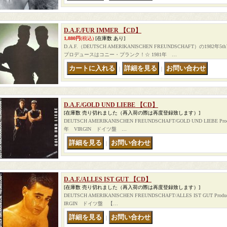
D.A.F./FUR IMMER 【CD】
1,880円
(税込)
[在庫数 あり]
D.A.F.（DEUTSCH AMERIKANISCHEN FREUNDSCHAFT）の1982
プロデュースはコニー・プランク！☆ 1981年 …
｜
｜
D.A.F./GOLD UND LIEBE 【CD】
[在庫数 売り切れました（再入荷の際は再度登録致します）]
DEUTSCH AMERIKANISCHEN FREUNDSCHAFT/GOLD UND LIEBE Prod
年 VIRGIN ドイツ盤 …
｜
D.A.F./ALLES IST GUT 【CD】
[在庫数 売り切れました（再入荷の際は再度登録致します）]
DEUTSCH AMERIKANISCHEN FREUNDSCHAFT/ALLES IST GUT Prod
IRGIN ドイツ盤 【…
｜