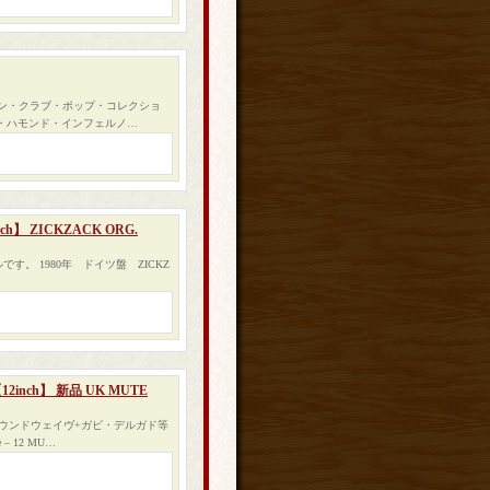
マン・クラブ・ポップ・コレクショ
ル・ハモンド・インフェルノ…
nch】 ZICKZACK ORG.
グルです。 1980年 ドイツ盤 ZICKZ
【12inch】 新品 UK MUTE
サウンドウェイヴ+ガビ・デルガド等
 12 MU…