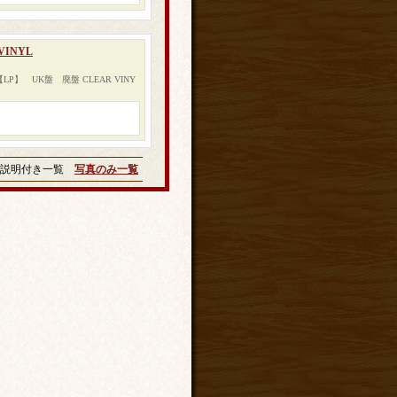
 VINYL
P】 UK盤 廃盤 CLEAR VINY
説明付き一覧
写真のみ一覧