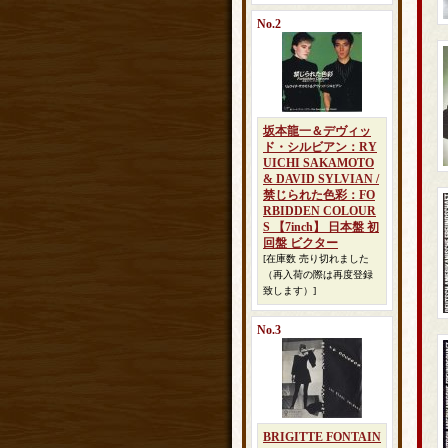
No.2
坂本龍一＆デヴィッ
ド・シルビアン：RY
UICHI SAKAMOTO
& DAVID SYLVIAN /
禁じられた色彩：FO
RBIDDEN COLOUR
S 【7inch】 日本盤 初
回盤 ビクター
[在庫数 売り切れました
（再入荷の際は再度登録
致します）]
No.3
BRIGITTE FONTAIN