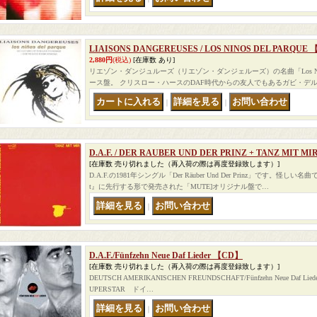
LIAISONS DANGEREUSES / LOS NINOS DEL PARQUE 
2,880円
(税込)
[在庫数 あり]
リエゾン・ダンジュルーズ（リエゾン・ダンジェルーズ）の名曲「Los Ninos D
ース盤。 クリスロー・ハースのDAF時代からの友人でもあるガビ・デ
｜
｜
D.A.F. / DER RAUBER UND DER PRINZ + TANZ MIT MI
[在庫数 売り切れました（再入荷の際は再度登録致します）]
D.A.F.の1981年シングル「Der Räuber Und Der Prinz」です。怪しい名
t』に先行する形で発売された「MUTE]オリジナル盤で…
｜
D.A.F./Fünfzehn Neue Daf Lieder 【CD】
[在庫数 売り切れました（再入荷の際は再度登録致します）]
DEUTSCH AMERIKANISCHEN FREUNDSCHAFT/Fünfzehn Neue Daf 
UPERSTAR ドイ…
｜