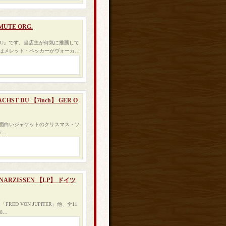
MUTE ORG.
NEU』です。当店主が何気に推薦して
はメレット・ベッカーがヴォーカ…
ACHST DU 【7inch】 GER O
は面白いジャケットのクリスマス・ソ
7…
D NARZISSEN 【LP】 ドイツ
D VON JUPITER」他、全11
8…