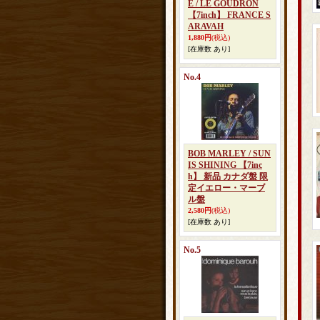
E / LE GOUDRON
【7inch】 FRANCE S
ARAVAH
1,880円
(税込)
[在庫数 あり]
No.4
BOB MARLEY / SUN
IS SHINING 【7inc
h】 新品 カナダ盤 限
定イエロー・マーブ
ル盤
2,580円
(税込)
[在庫数 あり]
No.5