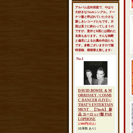
アルバム志向前提で、やはり
大好きな7inchシングル。ドー
ナツ盤と呼ばれていた小さな
愛しきレコードたちです。片
面は直ぐに終わってしまうの
ですが、意外とB面には隠れた
名曲もあります。そんな独断
と偏見によるお薦め作品たち
です。多数ございますので随
時登録、模様替え致します♪
No.1
DAVID BOWIE ＆ M
ORRISSEY / COSMI
C DANCER (LIVE) /
THAT'S ENTERTAIN
MENT 【7inch】 新
品 ヨーロッパ盤 PAR
LOPHONE
2,980円
(税込)
[在庫数 あり]