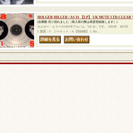
HOLGER HILLER / AS IS 【LP】 UK MUTE LTD.CLEAR
[在庫数 売り切れました（再入荷の際は再度登録致します）]
ホルガー・ヒラーの1991年アルバム『AS IS』です。 1991年 MUTE 【L
L 盤質：S ジャケット：A 【収録曲】 1. Ko…
｜