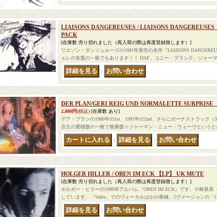
LIAISONS DANGEREUSES / LIAISONS DANGEREUSES
PACK
[在庫数 売り切れました（再入荷の際は再度登録致します）]
リエゾン・ダンジュルーズの1981年発売の名作『LIAISONS DANGE
ェレの名盤の一枚でもあります！！ DAF、コニー・プランク、ジャー
｜
DER PLAN/GERI REIG UND NORMALETTE SURPRI
2,880円
(税込)
[在庫数 あり]
デア・プランの1980年の1st、1981年の2nd、さらにボーナストラック
店主の愛聴盤の一枚で推薦盤☆ジャーマン・ニュー・ウェーヴというと
｜
｜
HOLGER HILLER / OBEN IM ECK 【LP】 UK MUTE
[在庫数 売り切れました（再入荷の際は再度登録致します）]
ホルガー・ヒラーの1986年アルバム『OBEN IM ECK』です。小林
しています。「Waltz」でのヴォーカルはかの香織、2ヴァージョンの「Oben
｜