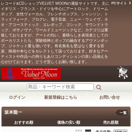
レコード&CDショップVELVET MOONの通販サイトです。主に
PCサイト
イギリス・フランス・ドイツを中心にアートロック、ドリーム
ポップ、女性ヴォーカル、フレンチポップス、シャンソン、ト
ラッドフォーク、プログレ、電子音楽、ニュー・ウェイヴ、ネ
オ・アコースティック、エレポップ、ゴシック、サウンドトラ
ック、ボサノヴァ、ワールドミュージックなど。カテゴリは重
複しておりますが、アートの匂い、素晴らしき表現者としての
ボーカリストたち、実験精神とポップの融合するアヴァンポッ
プ、ジャケット愛も強いです。有名無名も壁はなく愛する音
楽、映画や本などをセレクトして扱っております。好きなアー
ティストや作品への拘りもありコンディションの良い品揃えを
心がけております。どうぞ宜しくお願い致します。
ログイン
新規登録はこちら
お問い合せ
坂本龍一
一覧
おすすめ順
価格の安い順
売れ筋順
表示件数
: