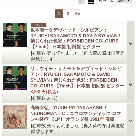
1
2
次
»
坂本龍一＆デヴィッド・シルビアン：
RYUICHI SAKAMOTO & DAVID SYLVIAN /
禁じられた色彩：FORBIDDEN COLOURS
【7inch】 日本盤 初回盤 ビクター
[在庫数 売り切れました（再入荷の際は再度登
録致します）]
リュウイチ・サカモト＆デヴィッド・シルビ
アン：RYUICHI SAKAMOTO & DAVID
SYLVIAN / 禁じられた色彩：FORBIDDEN
COLOURS 【7inch】 日本盤 初回盤 ビクター
3,980円
(税込)
[在庫数 あり]
高橋幸弘：YUKIHIRO TAKAHASHI /
NEUROMANTIC：ニウロマンティック ロマ
ン神経症 【LP】 オランダ盤 1981年 廃盤
[在庫数 売り切れました（再入荷の際は再度登
録致します）]