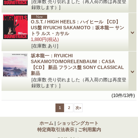
[在庫数 売り切れました（再入荷の際は再度登
録致します）]
O.S.T. / HIGH HEELS：ハイヒール 【CD】
US盤 RYUICHI SAKAMOTO：坂本龍一 サン
トラ ルス・カサル
1,880円
(税込)
[在庫数 あり]
坂本龍一：RYUICHI
SAKAMOTO/MORELENBAUM：CASA
【CD】 新品 フランス盤 SONY CLASSICAL
新品
[在庫数 売り切れました（再入荷の際は再度登
録致します）]
(10件/13件)
1
2
次
»
ホーム
|
ショッピングカート
特定商取引法表示
|
ご利用案内