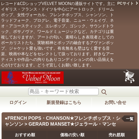
レコード&CDショップVELVET MOONの通販サイトです。主に
PCサイト
イギリス・フランス・ドイツを中心にアートロック、ドリーム
ポップ、女性ヴォーカル、フレンチポップス、シャンソン、ト
ラッドフォーク、プログレ、電子音楽、ニュー・ウェイヴ、ネ
オ・アコースティック、エレポップ、ゴシック、サウンドトラ
ック、ボサノヴァ、ワールドミュージックなど。カテゴリは重
複しておりますが、アートの匂い、素晴らしき表現者としての
ボーカリストたち、実験精神とポップの融合するアヴァンポッ
プ、ジャケット愛も強いです。有名無名も壁はなく愛する音
楽、映画や本などをセレクトして扱っております。好きなアー
ティストや作品への拘りもありコンディションの良い品揃えを
心がけております。どうぞ宜しくお願い致します。
ログイン
新規登録はこちら
お問い合せ
●FRENCH POPS・CHANSON★フレンチポップス・シ
一覧
ャンソン > GERARD MANSET★ジェラール・マンセ
おすすめ順
価格の安い順
売れ筋順