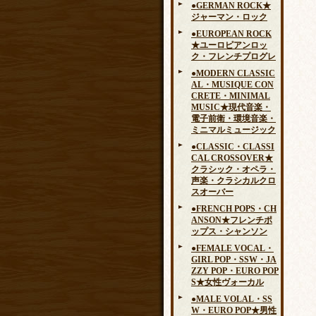
●GERMAN ROCK★
ジャーマン・ロック
●EUROPEAN ROCK
★ユーロピアンロッ
ク・フレンチプログレ
●MODERN CLASSIC
AL・MUSIQUE CON
CRETE・MINIMAL
MUSIC★現代音楽・
電子前衛・環境音楽・
ミニマルミュージック
●CLASSIC・CLASSI
CAL CROSSOVER★
クラシック・オペラ・
声楽・クラシカルクロ
スオーバー
●FRENCH POPS・CH
ANSON★フレンチポ
ップス・シャンソン
●FEMALE VOCAL・
GIRL POP・SSW・JA
ZZY POP・EURO POP
S★女性ヴォーカル
●MALE VOLAL・SS
W・EURO POP★男性