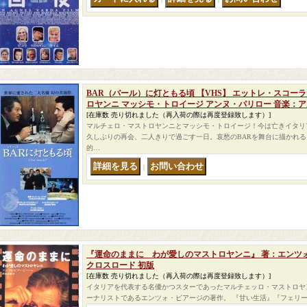
BAR（バール）に灯ともる頃 【VHS】 エットレ・スコーラ 
ロヤンニ マッシモ・トロイージ アンヌ・パリロー 音楽：
[在庫数 売り切れました（再入荷の際は再度登録致します）]
マルチェロ・マストロヤンニとマッシモ・トロイージ！今は亡きイタリ
久しぶりの再会、二人きりで過ごす一日。哀愁のBARを舞台に描かれ
的…
｜
『運命のままに わが愛しのマストロヤンニ』 著：エンツ
クロスロード 初版
[在庫数 売り切れました（再入荷の際は再度登録致します）]
イタリアを代表する名優かつスターであったマルチェッロ・マストロヤ
ーナリストであるエンツォ・ビアージの著作。 『甘い生活』『フェリーニ