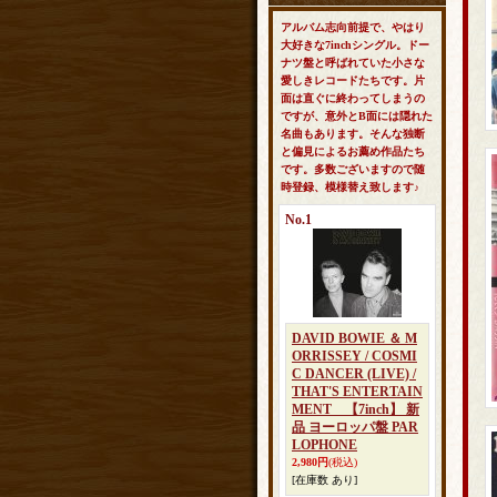
アルバム志向前提で、やはり
大好きな7inchシングル。ドー
ナツ盤と呼ばれていた小さな
愛しきレコードたちです。片
面は直ぐに終わってしまうの
ですが、意外とB面には隠れた
名曲もあります。そんな独断
と偏見によるお薦め作品たち
です。多数ございますので随
時登録、模様替え致します♪
No.1
DAVID BOWIE ＆ M
ORRISSEY / COSMI
C DANCER (LIVE) /
THAT'S ENTERTAIN
MENT 【7inch】 新
品 ヨーロッパ盤 PAR
LOPHONE
2,980円
(税込)
[在庫数 あり]