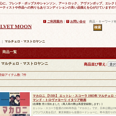
心に、フレンチ・ポップスやシャンソン、アートロック、アヴァンポップ、エレク
ーティストや作品への拘りもありコンディションの良い品揃えを心がけていますの
ご利用案内
｜
お問い合せ
商品・キーワード
VELVET MOON
｜
マルチェロ・マストロヤンニ
商品一覧
マルチェロ・マストロヤンニ
商品並び替え
:
登録アイテム数
:
7件
マカロニ 【VHS】 エットレ・スコーラ 1985年 マルチェ
マンド・トロヴァヨーリ イタリア映画
[在庫数 売り切れました（再入荷の際は再度登録致します）]
エットレ・スコーラ監督の1985年作品『マカロニ』です。日本公開は1
ジワジワ人気を広げ、東京単館から全国ロードショーに。昨今流行りの