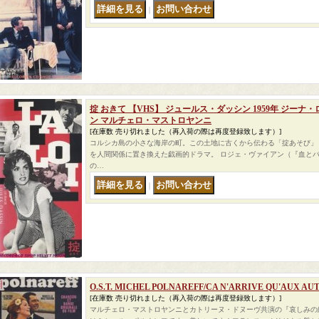
｜
掟 おきて 【VHS】 ジュールス・ダッシン 1959年 ジー
ン マルチェロ・マストロヤンニ
[在庫数 売り切れました（再入荷の際は再度登録致します）]
コルシカ島の小さな海岸の町。この土地に古くから伝わる「掟あそび」
を人間関係に置き換えた戯画的ドラマ。 ロジェ・ヴァイアン（『血と
の…
｜
O.S.T. MICHEL POLNAREFF/CA N'ARRIVE QU'AUX AU
[在庫数 売り切れました（再入荷の際は再度登録致します）]
マルチェロ・マストロヤンニとカトリーヌ・ドヌーヴ共演の『哀しみの