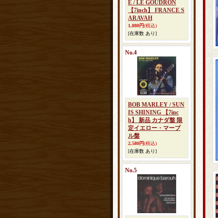
E / LE GOUDRON
【7inch】 FRANCE S
ARAVAH
1,880円
(税込)
[在庫数 あり]
No.4
BOB MARLEY / SUN
IS SHINING 【7inc
h】 新品 カナダ盤 限
定イエロー・マーブ
ル盤
2,580円
(税込)
[在庫数 あり]
No.5