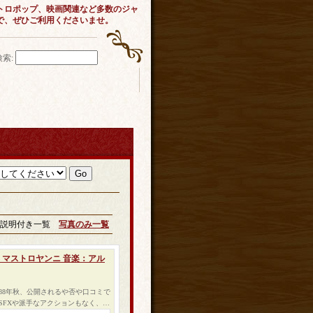
トロポップ、映画関連など多数のジャ
で、ぜひご利用くださいませ。
検索
:
説明付き一覧
写真のみ一覧
ロ・マストロヤンニ 音楽：アル
988年秋、公開されるや否や口コミで
SFXや派手なアクションもなく、…