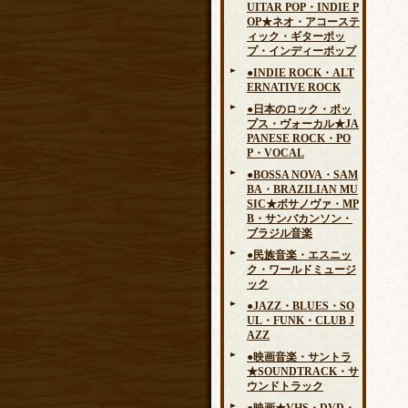
UITAR POP・INDIE P
OP★ネオ・アコーステ
ィック・ギターポッ
プ・インディーポップ
●INDIE ROCK・ALT
ERNATIVE ROCK
●日本のロック・ポッ
プス・ヴォーカル★JA
PANESE ROCK・PO
P・VOCAL
●BOSSA NOVA・SAM
BA・BRAZILIAN MU
SIC★ボサノヴァ・MP
B・サンバカンソン・
ブラジル音楽
●民族音楽・エスニッ
ク・ワールドミュージ
ック
●JAZZ・BLUES・SO
UL・FUNK・CLUB J
AZZ
●映画音楽・サントラ
★SOUNDTRACK・サ
ウンドトラック