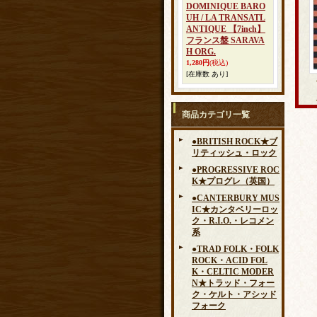
DOMINIQUE BARO
UH / LA TRANSATL
ANTIQUE 【7inch】
フランス盤 SARAVA
H ORG.
1,280円
(税込)
[在庫数 あり]
商品カテゴリ一覧
●BRITISH ROCK★ブ
リティッシュ・ロック
●PROGRESSIVE ROC
K★プログレ（英国）
●CANTERBURY MUS
IC★カンタベリーロッ
ク・R.I.O.・レコメン
系
●TRAD FOLK・FOLK
ROCK・ACID FOL
K・CELTIC MODER
N★トラッド・フォー
ク・ケルト・アシッド
フォーク