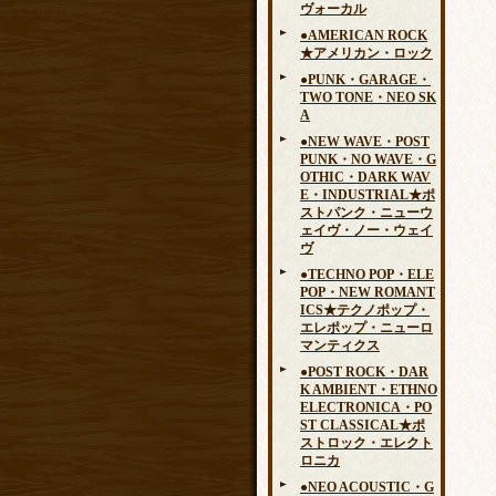
ヴォーカル
●AMERICAN ROCK
★アメリカン・ロック
●PUNK・GARAGE・
TWO TONE・NEO SK
A
●NEW WAVE・POST
PUNK・NO WAVE・G
OTHIC・DARK WAV
E・INDUSTRIAL★ポ
ストパンク・ニューウ
ェイヴ・ノー・ウェイ
ヴ
●TECHNO POP・ELE
POP・NEW ROMANT
ICS★テクノポップ・
エレポップ・ニューロ
マンティクス
●POST ROCK・DAR
K AMBIENT・ETHNO
ELECTRONICA・PO
ST CLASSICAL★ポ
ストロック・エレクト
ロニカ
●NEO ACOUSTIC・G