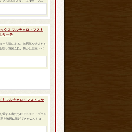
ルの6曲入り。 1971年 フ…
・サックス マルチェロ・マスト
ルサーチ
ター共演による、無邪気な大人たち
お堅い英国女性。舞台は巴里（パ
ピコリ マルチェロ・マストロヤ
を愛する者たちにアニエス・ヴァル
生涯を映画に捧げてきたムッシュ・