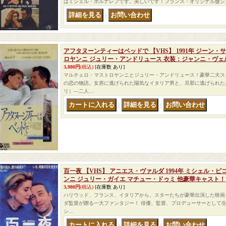
はミシェル・ポルナレフです。美しいです！フランス・オリジナル盤シング
｜
アフタヌーンティーはベッドで 【VHS】 1991年 ジーン
ロヤンニ ジュリー・アンドリュース 衣装：ジャンニ・ヴェ
3,880円
(税込)
[在庫数 あり]
マルチェロ・マストロヤンニとジュリー・アンドリュース！豪華二大ス
の恋の物語。女房に逃げられた陽気なイタリア男と、旦那に逃げられた
リ）―二人…
｜
｜
百一夜 【VHS】 アニエス・ヴァルダ 1994年 ミシェル・
ンニ ジュリー・ガイエ マチュー・ドゥミ 他豪華キャスト！
3,980円
(税込)
[在庫数 あり]
ハリウッド、フランス、イタリアから、スターたちが豪華出演した映画
ダ監督が贈る一大ファンタジー！ 俳優、監督、プロデューサーとして
シ…
｜
｜