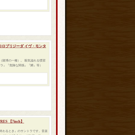
ナ・ロロブリジーダ イヴ・モンタ
（賭博の一種）。 殺気溢れる慣習
バラ』『危険な関係』『鱒』等）
TRES 【7inch】
終わるとき』のサントラです。音楽