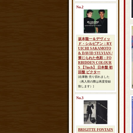
No.2
坂本龍一＆デヴィッ
ド・シルビアン：RY
UICHI SAKAMOTO
& DAVID SYLVIAN /
禁じられた色彩：FO
RBIDDEN COLOUR
S 【7inch】 日本盤 初
回盤 ビクター
[在庫数 売り切れました
（再入荷の際は再度登録
致します）]
No.3
BRIGITTE FONTAIN