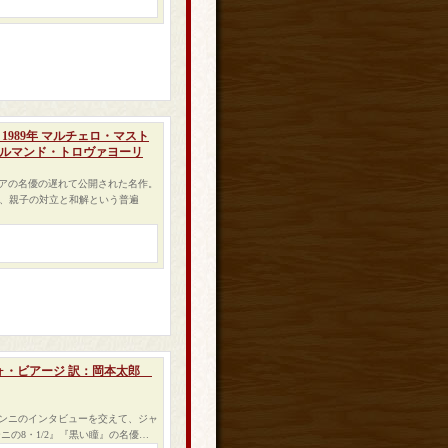
1989年 マルチェロ・マスト
アルマンド・トロヴァヨーリ
アの名優の遅れて公開された名作。
る、親子の対立と和解という普遍
ォ・ビアージ 訳：岡本太郎
ンニのインタビューを交えて、ジャ
の8・1/2』『黒い瞳』の名優…