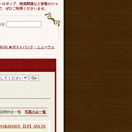
トロポップ、映画関連など多数のジャ
で、ぜひご利用くださいませ。
検索
:
DUSTRIAL★ポストパンク・ニューウェ
説明付き一覧
写真のみ一覧
NARZISSEN 【LP】 ATA TA