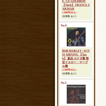
E / LE GOUDRON
【7inch】 FRANCE S
ARAVAH
1,880円
(税込)
[在庫数 あり]
No.4
BOB MARLEY / SUN
IS SHINING 【7inc
h】 新品 カナダ盤 限
定イエロー・マーブ
ル盤
2,580円
(税込)
[在庫数 あり]
No.5