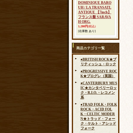
DOMINIQUE BARO
UH / LA TRANSATL
ANTIQUE 【7inch】
フランス盤 SARAVA
H ORG.
1,280円
(税込)
[在庫数 あり]
商品カテゴリ一覧
●BRITISH ROCK★ブ
リティッシュ・ロック
●PROGRESSIVE ROC
K★プログレ（英国）
●CANTERBURY MUS
IC★カンタベリーロッ
ク・R.I.O.・レコメン
系
●TRAD FOLK・FOLK
ROCK・ACID FOL
K・CELTIC MODER
N★トラッド・フォー
ク・ケルト・アシッド
フォーク