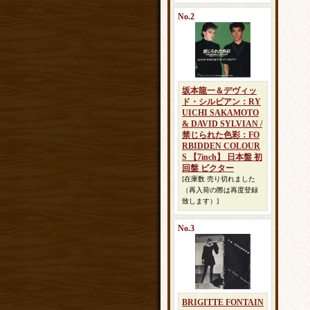
No.2
坂本龍一＆デヴィッ
ド・シルビアン：RY
UICHI SAKAMOTO
& DAVID SYLVIAN /
禁じられた色彩：FO
RBIDDEN COLOUR
S 【7inch】 日本盤 初
回盤 ビクター
[在庫数 売り切れました
（再入荷の際は再度登録
致します）]
No.3
BRIGITTE FONTAIN