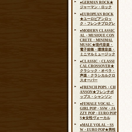
●GERMAN ROCK★
ジャーマン・ロック
●EUROPEAN ROCK
★ユーロピアンロッ
ク・フレンチプログレ
●MODERN CLASSIC
AL・MUSIQUE CON
CRETE・MINIMAL
MUSIC★現代音楽・
電子前衛・環境音楽・
ミニマルミュージック
●CLASSIC・CLASSI
CAL CROSSOVER★
クラシック・オペラ・
声楽・クラシカルクロ
スオーバー
●FRENCH POPS・CH
ANSON★フレンチポ
ップス・シャンソン
●FEMALE VOCAL・
GIRL POP・SSW・JA
ZZY POP・EURO POP
S★女性ヴォーカル
●MALE VOLAL・SS
W・EURO POP★男性