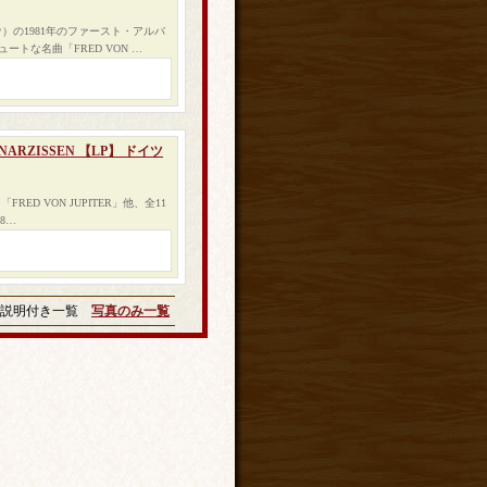
）の1981年のファースト・アルバ
トな名曲「FRED VON …
D NARZISSEN 【LP】 ドイツ
D VON JUPITER」他、全11
8…
説明付き一覧
写真のみ一覧