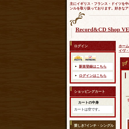
主にイギリス・フランス・ドイツを中
ンルを取り扱っております。好きなア
Record&CD Shop 
ログイン
ホーム
イヴ・
新規登録はこちら
ログインはこちら
ショッピングカート
カートの中身
カートは空です。
愛しき7インチ・シングル