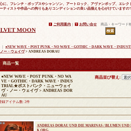
心に、フレンチ・ポップスやシャンソン、アートロック、アヴァンポップ、エレク
ーティストや作品への拘りもありコンディションの良い品揃えを心がけていますの
ご利用案内
｜
お問い合せ
商品・キーワード
VELVET MOON
｜
●NEW WAVE・POST PUNK・NO WAVE・GOTHIC・DARK WAVE・IN
ノー・ウェイヴ
> ANDREAS DORAU
商品一覧
●NEW WAVE・POST PUNK・NO WA
商品並び替え
:
VE・GOTHIC・DARK WAVE・INDUS
TRIAL★ポストパンク・ニューウェイ
ヴ・ノー・ウェイヴ > ANDREAS DOR
AU
登録アイテム数
:
2件
ANDREAS DORAU UND DIE MARINAS / BLUMEN UND 
K ORG.