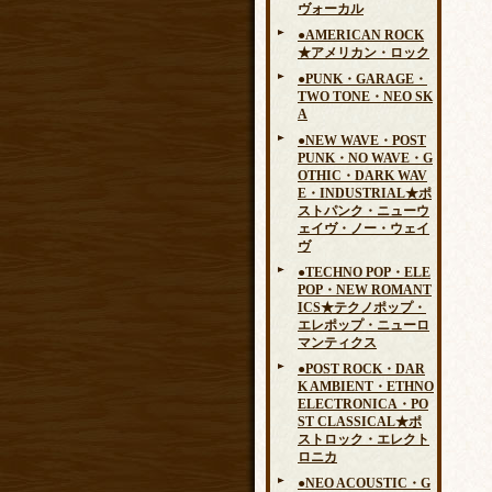
ヴォーカル
●AMERICAN ROCK
★アメリカン・ロック
●PUNK・GARAGE・
TWO TONE・NEO SK
A
●NEW WAVE・POST
PUNK・NO WAVE・G
OTHIC・DARK WAV
E・INDUSTRIAL★ポ
ストパンク・ニューウ
ェイヴ・ノー・ウェイ
ヴ
●TECHNO POP・ELE
POP・NEW ROMANT
ICS★テクノポップ・
エレポップ・ニューロ
マンティクス
●POST ROCK・DAR
K AMBIENT・ETHNO
ELECTRONICA・PO
ST CLASSICAL★ポ
ストロック・エレクト
ロニカ
●NEO ACOUSTIC・G