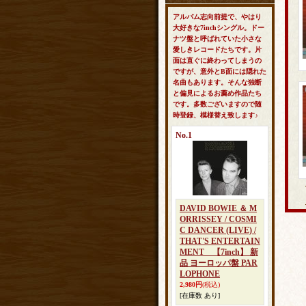
アルバム志向前提で、やはり
大好きな7inchシングル。ドー
ナツ盤と呼ばれていた小さな
愛しきレコードたちです。片
面は直ぐに終わってしまうの
ですが、意外とB面には隠れた
名曲もあります。そんな独断
と偏見によるお薦め作品たち
です。多数ございますので随
時登録、模様替え致します♪
No.1
DAVID BOWIE ＆ M
ORRISSEY / COSMI
C DANCER (LIVE) /
THAT'S ENTERTAIN
MENT 【7inch】 新
品 ヨーロッパ盤 PAR
LOPHONE
2,980円
(税込)
[在庫数 あり]