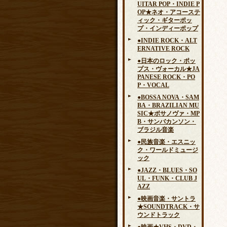
UITAR POP・INDIE P
OP★ネオ・アコーステ
ィック・ギターポッ
プ・インディーポップ
●INDIE ROCK・ALT
ERNATIVE ROCK
●日本のロック・ポッ
プス・ヴォーカル★JA
PANESE ROCK・PO
P・VOCAL
●BOSSA NOVA・SAM
BA・BRAZILIAN MU
SIC★ボサノヴァ・MP
B・サンバカンソン・
ブラジル音楽
●民族音楽・エスニッ
ク・ワールドミュージ
ック
●JAZZ・BLUES・SO
UL・FUNK・CLUB J
AZZ
●映画音楽・サントラ
★SOUNDTRACK・サ
ウンドトラック