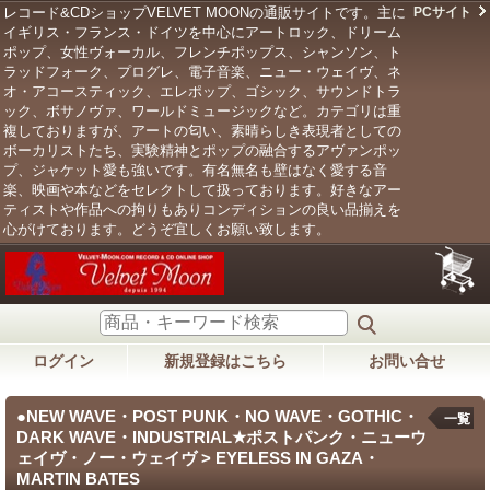
レコード&CDショップVELVET MOONの通販サイトです。主に
PCサイト
イギリス・フランス・ドイツを中心にアートロック、ドリーム
ポップ、女性ヴォーカル、フレンチポップス、シャンソン、ト
ラッドフォーク、プログレ、電子音楽、ニュー・ウェイヴ、ネ
オ・アコースティック、エレポップ、ゴシック、サウンドトラ
ック、ボサノヴァ、ワールドミュージックなど。カテゴリは重
複しておりますが、アートの匂い、素晴らしき表現者としての
ボーカリストたち、実験精神とポップの融合するアヴァンポッ
プ、ジャケット愛も強いです。有名無名も壁はなく愛する音
楽、映画や本などをセレクトして扱っております。好きなアー
ティストや作品への拘りもありコンディションの良い品揃えを
心がけております。どうぞ宜しくお願い致します。
ログイン
新規登録はこちら
お問い合せ
●NEW WAVE・POST PUNK・NO WAVE・GOTHIC・
一覧
DARK WAVE・INDUSTRIAL★ポストパンク・ニューウ
ェイヴ・ノー・ウェイヴ > EYELESS IN GAZA・
MARTIN BATES