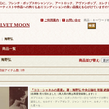
心に、フレンチ・ポップスやシャンソン、アートロック、アヴァンポップ、エレク
ーティストや作品への拘りもありコンディションの良い品揃えを心がけていますの
ご利用案内
｜
お問い合せ
商品・キーワード
VELVET MOON
｜
海野弘
商品一覧
海野弘
商品並び替え
:
登録アイテム数
:
1件
『ココ・シャネルの星座』 著：海野弘 中央公論社 初版 絶
[在庫数 売り切れました（再入荷の際は再度登録致します）]
ガブリエル・コレット―ベル・エポックのパリ―ひとつのモードが終り
誕生した。セルゲイ・ディアギレフ、ジャン・コクトー、ルキノ・ヴィ
た星々を…