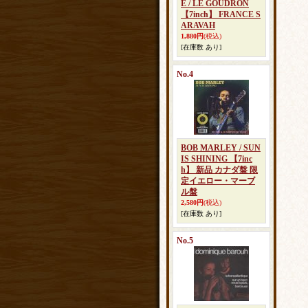
E / LE GOUDRON
【7inch】 FRANCE S
ARAVAH
1,880円
(税込)
[在庫数 あり]
No.4
BOB MARLEY / SUN
IS SHINING 【7inc
h】 新品 カナダ盤 限
定イエロー・マーブ
ル盤
2,580円
(税込)
[在庫数 あり]
No.5