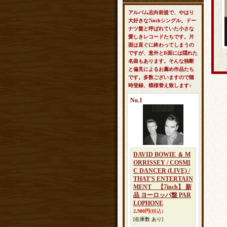
アルバム志向前提で、やはり
大好きな7inchシングル。ドー
ナツ盤と呼ばれていた小さな
愛しきレコードたちです。片
面は直ぐに終わってしまうの
ですが、意外とB面には隠れた
名曲もあります。そんな独断
と偏見によるお薦め作品たち
です。多数ございますので随
時登録、模様替え致します♪
No.1
DAVID BOWIE ＆ M
ORRISSEY / COSMI
C DANCER (LIVE) /
THAT'S ENTERTAIN
MENT 【7inch】 新
品 ヨーロッパ盤 PAR
LOPHONE
2,980円
(税込)
[在庫数 あり]