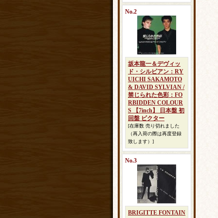
No.2
坂本龍一＆デヴィッ
ド・シルビアン：RY
UICHI SAKAMOTO
& DAVID SYLVIAN /
禁じられた色彩：FO
RBIDDEN COLOUR
S 【7inch】 日本盤 初
回盤 ビクター
[在庫数 売り切れました
（再入荷の際は再度登録
致します）]
No.3
BRIGITTE FONTAIN