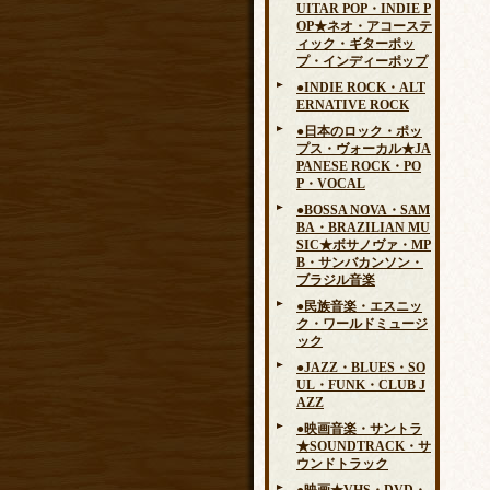
UITAR POP・INDIE P
OP★ネオ・アコーステ
ィック・ギターポッ
プ・インディーポップ
●INDIE ROCK・ALT
ERNATIVE ROCK
●日本のロック・ポッ
プス・ヴォーカル★JA
PANESE ROCK・PO
P・VOCAL
●BOSSA NOVA・SAM
BA・BRAZILIAN MU
SIC★ボサノヴァ・MP
B・サンバカンソン・
ブラジル音楽
●民族音楽・エスニッ
ク・ワールドミュージ
ック
●JAZZ・BLUES・SO
UL・FUNK・CLUB J
AZZ
●映画音楽・サントラ
★SOUNDTRACK・サ
ウンドトラック