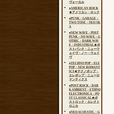
ヴォーカル
●AMERICAN ROCK
★アメリカン・ロック
●PUNK・GARAGE・
TWO TONE・NEO SK
A
●NEW WAVE・POST
PUNK・NO WAVE・G
OTHIC・DARK WAV
E・INDUSTRIAL★ポ
ストパンク・ニューウ
ェイヴ・ノー・ウェイ
ヴ
●TECHNO POP・ELE
POP・NEW ROMANT
ICS★テクノポップ・
エレポップ・ニューロ
マンティクス
●POST ROCK・DAR
K AMBIENT・ETHNO
ELECTRONICA・PO
ST CLASSICAL★ポ
ストロック・エレクト
ロニカ
●NEO ACOUSTIC・G