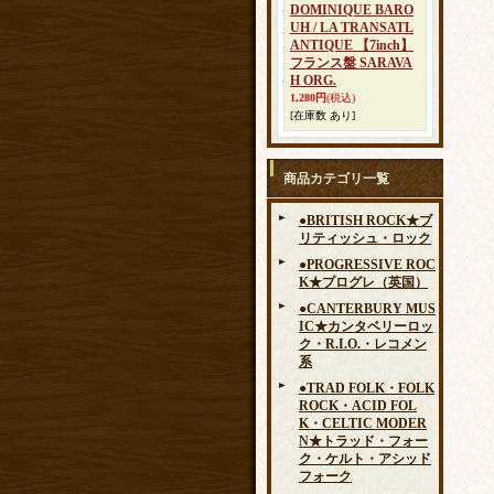
DOMINIQUE BARO
UH / LA TRANSATL
ANTIQUE 【7inch】
フランス盤 SARAVA
H ORG.
1,280円
(税込)
[在庫数 あり]
商品カテゴリ一覧
●BRITISH ROCK★ブ
リティッシュ・ロック
●PROGRESSIVE ROC
K★プログレ（英国）
●CANTERBURY MUS
IC★カンタベリーロッ
ク・R.I.O.・レコメン
系
●TRAD FOLK・FOLK
ROCK・ACID FOL
K・CELTIC MODER
N★トラッド・フォー
ク・ケルト・アシッド
フォーク