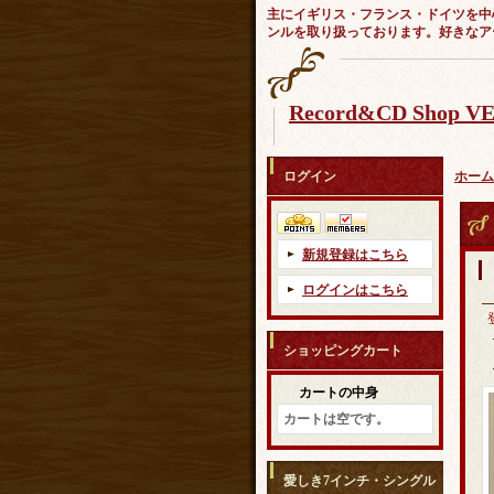
主にイギリス・フランス・ドイツを中
ンルを取り扱っております。好きなア
Record&CD Shop 
ログイン
ホーム
新規登録はこちら
ログインはこちら
ショッピングカート
カートの中身
カートは空です。
愛しき7インチ・シングル