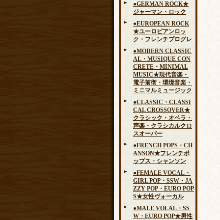
●GERMAN ROCK★
ジャーマン・ロック
●EUROPEAN ROCK
★ユーロピアンロッ
ク・フレンチプログレ
●MODERN CLASSIC
AL・MUSIQUE CON
CRETE・MINIMAL
MUSIC★現代音楽・
電子前衛・環境音楽・
ミニマルミュージック
●CLASSIC・CLASSI
CAL CROSSOVER★
クラシック・オペラ・
声楽・クラシカルクロ
スオーバー
●FRENCH POPS・CH
ANSON★フレンチポ
ップス・シャンソン
●FEMALE VOCAL・
GIRL POP・SSW・JA
ZZY POP・EURO POP
S★女性ヴォーカル
●MALE VOLAL・SS
W・EURO POP★男性