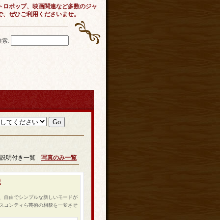
トロポップ、映画関連など多数のジャ
で、ぜひご利用くださいませ。
検索
:
説明付き一覧
写真のみ一覧
版
、自由でシンプルな新しいモードが
スコンティら芸術の相貌を一変させ