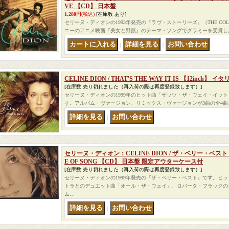
VE 【CD】 日本盤
1,280円
(税込)
[在庫数 あり]
セリーヌ・ディオンの1993年発売の『ラヴ・ストーリーズ』（THE COLOU
ニーのアニメ映画『美女と野獣』のテーマ・ソングでグラミーを受賞し
｜
｜
CELINE DION / THAT'S THE WAY IT IS 【12inch】 イ
[在庫数 売り切れました（再入荷の際は再度登録致します）]
セリーヌ・ディオンの1999年のヒット曲「ザッツ・ザ・ウェイ・イット
す。アルバム・ヴァージョン、リミックス・ヴァージョンが3曲の全4曲入
｜
セリーヌ・ディオン：CELINE DION / ザ・ベリー・ベスト：ALL
E OF SONG 【CD】 日本盤 限定アウターケース付
[在庫数 売り切れました（再入荷の際は再度登録致します）]
セリーヌ・ディオンの1999年発売の『ザ・ベリー・ベスト』です。ヒッ
トラとのデュエット曲「オール・ザ・ウェイ」、ロバータ・フラックの
ム…
｜