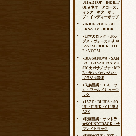
UITAR POP・INDIE P
OP★ネオ・アコーステ
ィック・ギターポッ
プ・インディーポップ
●INDIE ROCK・ALT
ERNATIVE ROCK
●日本のロック・ポッ
プス・ヴォーカル★JA
PANESE ROCK・PO
P・VOCAL
●BOSSA NOVA・SAM
BA・BRAZILIAN MU
SIC★ボサノヴァ・MP
B・サンバカンソン・
ブラジル音楽
●民族音楽・エスニッ
ク・ワールドミュージ
ック
●JAZZ・BLUES・SO
UL・FUNK・CLUB J
AZZ
●映画音楽・サントラ
★SOUNDTRACK・サ
ウンドトラック