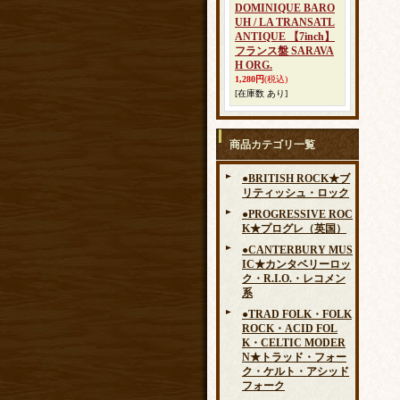
DOMINIQUE BARO
UH / LA TRANSATL
ANTIQUE 【7inch】
フランス盤 SARAVA
H ORG.
1,280円
(税込)
[在庫数 あり]
商品カテゴリ一覧
●BRITISH ROCK★ブ
リティッシュ・ロック
●PROGRESSIVE ROC
K★プログレ（英国）
●CANTERBURY MUS
IC★カンタベリーロッ
ク・R.I.O.・レコメン
系
●TRAD FOLK・FOLK
ROCK・ACID FOL
K・CELTIC MODER
N★トラッド・フォー
ク・ケルト・アシッド
フォーク