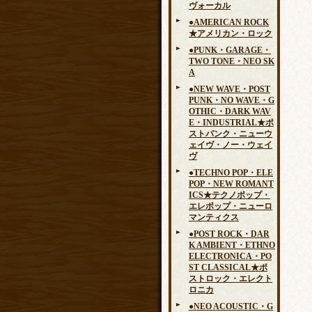
ヴォーカル
●AMERICAN ROCK
★アメリカン・ロック
●PUNK・GARAGE・
TWO TONE・NEO SK
A
●NEW WAVE・POST
PUNK・NO WAVE・G
OTHIC・DARK WAV
E・INDUSTRIAL★ポ
ストパンク・ニューウ
ェイヴ・ノー・ウェイ
ヴ
●TECHNO POP・ELE
POP・NEW ROMANT
ICS★テクノポップ・
エレポップ・ニューロ
マンティクス
●POST ROCK・DAR
K AMBIENT・ETHNO
ELECTRONICA・PO
ST CLASSICAL★ポ
ストロック・エレクト
ロニカ
●NEO ACOUSTIC・G