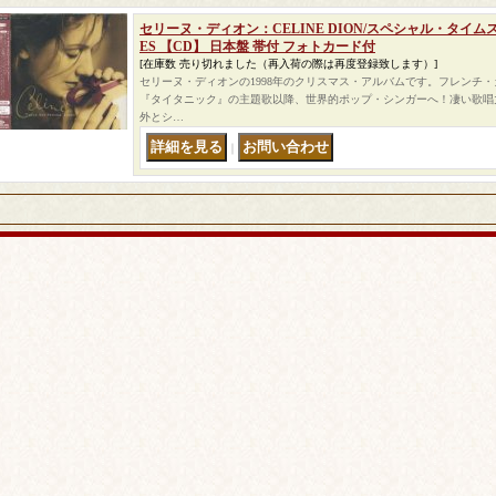
セリーヌ・ディオン：CELINE DION/スペシャル・タイムスTHE
ES 【CD】 日本盤 帯付 フォトカード付
[在庫数 売り切れました（再入荷の際は再度登録致します）]
セリーヌ・ディオンの1998年のクリスマス・アルバムです。フレンチ
『タイタニック』の主題歌以降、世界的ポップ・シンガーへ！凄い歌唱
外とシ…
｜