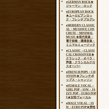
●GERMAN ROCK★
ジャーマン・ロック
●EUROPEAN ROCK
★ユーロピアンロッ
ク・フレンチプログレ
●MODERN CLASSIC
AL・MUSIQUE CON
CRETE・MINIMAL
MUSIC★現代音楽・
電子前衛・環境音楽・
ミニマルミュージック
●CLASSIC・CLASSI
CAL CROSSOVER★
クラシック・オペラ・
声楽・クラシカルクロ
スオーバー
●FRENCH POPS・CH
ANSON★フレンチポ
ップス・シャンソン
●FEMALE VOCAL・
GIRL POP・SSW・JA
ZZY POP・EURO POP
S★女性ヴォーカル
●MALE VOLAL・SS
W・EURO POP★男性