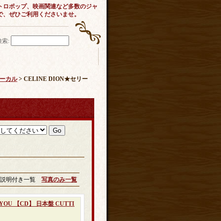
トロポップ、映画関連など多数のジャ
で、ぜひご利用くださいませ。
検索
:
ヴォーカル
> CELINE DION★セリー
説明付き一覧
写真のみ一覧
YOU 【CD】 日本盤 CUTTI