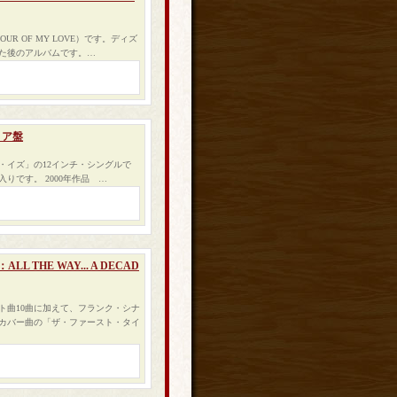
R OF MY LOVE）です。ディズ
た後のアルバムです。…
タリア盤
・イズ」の12インチ・シングルで
りです。 2000年作品 …
 THE WAY... A DECAD
ト曲10曲に加えて、フランク・シナ
カバー曲の「ザ・ファースト・タイ