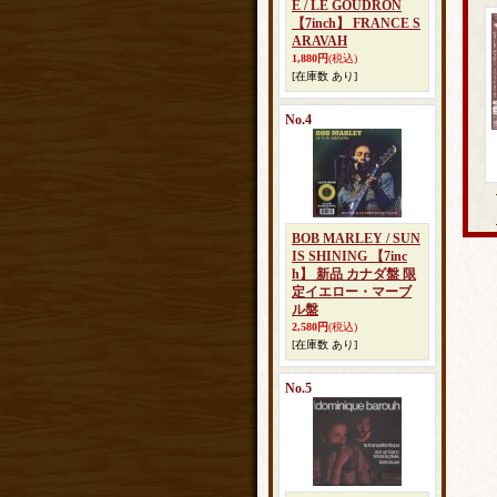
E / LE GOUDRON
【7inch】 FRANCE S
ARAVAH
1,880円
(税込)
[在庫数 あり]
No.4
BOB MARLEY / SUN
IS SHINING 【7inc
h】 新品 カナダ盤 限
定イエロー・マーブ
ル盤
2,580円
(税込)
[在庫数 あり]
No.5