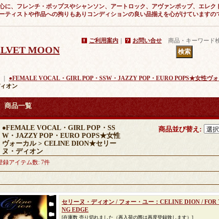
心に、フレンチ・ポップスやシャンソン、アートロック、アヴァンポップ、エレク
ーティストや作品への拘りもありコンディションの良い品揃えを心がけていますの
ご利用案内
｜
お問い合せ
商品・キーワード
VELVET MOON
｜
●FEMALE VOCAL・GIRL POP・SSW・JAZZY POP・EURO POPS★女性
ィオン
商品一覧
●FEMALE VOCAL・GIRL POP・SS
商品並び替え
:
W・JAZZY POP・EURO POPS★女性
ヴォーカル > CELINE DION★セリー
ヌ・ディオン
登録アイテム数
:
7件
セリーヌ・ディオン / フォー・ユー：CELINE DION / FOR 
NG EDGE
[在庫数 売り切れました（再入荷の際は再度登録致します）]