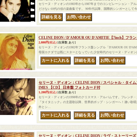
セリーヌ・ディオンの1983年から1987年までのコンピレーション・
どけない10代の頃の楽曲集です。 90年代以降、国際的シンガーとして
｜
CELINE DION / D'AMOUR OU D'AMITIE【7inch】フラ
2,880円
(税込)
[在庫数 あり]
セリーヌ・ディオンの1982年フランス盤シングル「D'AMOUR OU D'A
母国カナダでは既にスターとなっていた少女時代のセリーヌ・ディオン
｜
｜
セリーヌ・ディオン：CELINE DION / スペシャル・タイムス：T
IMES 【CD】 日本盤 フォトカード付
1,280円
(税込)
[在庫数 あり]
セリーヌ・ディオンの1998年のクリスマス・アルバムです。フレンチ
『タイタニック』の主題歌以降、世界的ポップ・シンガーへ！凄い歌唱
外とシ…
｜
｜
セリーヌ・ディオン：CELINE DION / ラヴ・ストーリーズ：TH