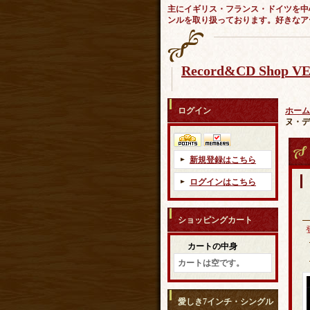
主にイギリス・フランス・ドイツを中
ンルを取り扱っております。好きなア
Record&CD Shop 
ログイン
ホーム
ヌ・デ
新規登録はこちら
ログインはこちら
ショッピングカート
カートの中身
カートは空です。
愛しき7インチ・シングル