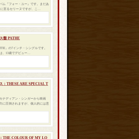
アルバム『フォー・ユー』です。まだあ
今に至るセリーヌですが、こ…
ンス盤 PATHE
MITIE」の7インチ・シングルです。
は、13歳でデビュー…
HESE ARE SPECIAL T
・カナディアン・シンガーから映画
力に圧倒されますが、個人的には意
E COLOUR OF MY LO