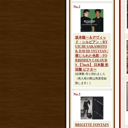
No.2
坂本龍一＆デヴィッ
ド・シルビアン：RY
UICHI SAKAMOTO
& DAVID SYLVIAN /
禁じられた色彩：FO
RBIDDEN COLOUR
S 【7inch】 日本盤 初
回盤 ビクター
[在庫数 売り切れました
（再入荷の際は再度登録
致します）]
No.3
BRIGITTE FONTAIN