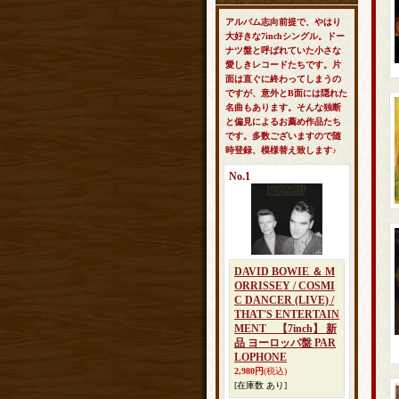
アルバム志向前提で、やはり
大好きな7inchシングル。ドー
ナツ盤と呼ばれていた小さな
愛しきレコードたちです。片
面は直ぐに終わってしまうの
ですが、意外とB面には隠れた
名曲もあります。そんな独断
と偏見によるお薦め作品たち
です。多数ございますので随
時登録、模様替え致します♪
No.1
DAVID BOWIE ＆ M
ORRISSEY / COSMI
C DANCER (LIVE) /
THAT'S ENTERTAIN
MENT 【7inch】 新
品 ヨーロッパ盤 PAR
LOPHONE
2,980円
(税込)
[在庫数 あり]