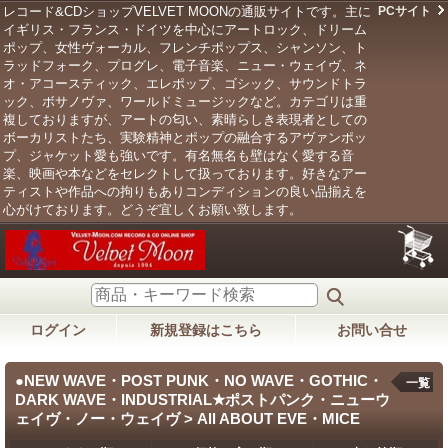
レコード&CDショップVELVET MOONの通販サイトです。主に
PCサイト
イギリス・フランス・ドイツを中心にアートロック、ドリーム
ポップ、女性ヴォーカル、フレンチポップス、シャンソン、ト
ラッドフォーク、プログレ、電子音楽、ニュー・ウェイヴ、ネ
オ・アコースティック、エレポップ、ゴシック、サウンドトラ
ック、ボサノヴァ、ワールドミュージックなど。カテゴリは重
複しておりますが、アートの匂い、素晴らしき表現者としての
ボーカリストたち、実験精神とポップの融合するアヴァンポッ
プ、ジャケット愛も強いです。有名無名も壁はなく愛する音
楽、映画や本などをセレクトして扱っております。好きなアー
ティストや作品への拘りもありコンディションの良い品揃えを
心がけております。どうぞ宜しくお願い致します。
ログイン
新規登録はこちら
お問い合せ
●NEW WAVE・POST PUNK・NO WAVE・GOTHIC・
一覧
DARK WAVE・INDUSTRIAL★ポストパンク・ニューウ
ェイヴ・ノー・ウェイヴ > All ABOUT EVE・MICE