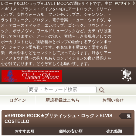
レコード&CDショップVELVET MOONの通販サイトです。主に
PCサイト
イギリス・フランス・ドイツを中心にアートロック、ドリーム
ポップ、女性ヴォーカル、フレンチポップス、シャンソン、ト
ラッドフォーク、プログレ、電子音楽、ニュー・ウェイヴ、ネ
オ・アコースティック、エレポップ、ゴシック、サウンドトラ
ック、ボサノヴァ、ワールドミュージックなど。カテゴリは重
複しておりますが、アートの匂い、素晴らしき表現者としての
ボーカリストたち、実験精神とポップの融合するアヴァンポッ
プ、ジャケット愛も強いです。有名無名も壁はなく愛する音
楽、映画や本などをセレクトして扱っております。好きなアー
ティストや作品への拘りもありコンディションの良い品揃えを
心がけております。どうぞ宜しくお願い致します。
ログイン
新規登録はこちら
お問い合せ
●BRITISH ROCK★ブリティッシュ・ロック > ELVIS
一覧
COSTELLO
おすすめ順
価格の安い順
売れ筋順