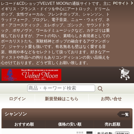
レコード&CDショップVELVET MOONの通販サイトです。主に
PCサイト
イギリス・フランス・ドイツを中心にアートロック、ドリーム
ポップ、女性ヴォーカル、フレンチポップス、シャンソン、ト
ラッドフォーク、プログレ、電子音楽、ニュー・ウェイヴ、ネ
オ・アコースティック、エレポップ、ゴシック、サウンドトラ
ック、ボサノヴァ、ワールドミュージックなど。カテゴリは重
複しておりますが、アートの匂い、素晴らしき表現者としての
ボーカリストたち、実験精神とポップの融合するアヴァンポッ
プ、ジャケット愛も強いです。有名無名も壁はなく愛する音
楽、映画や本などをセレクトして扱っております。好きなアー
ティストや作品への拘りもありコンディションの良い品揃えを
心がけております。どうぞ宜しくお願い致します。
ログイン
新規登録はこちら
お問い合せ
シャンソン
一覧
おすすめ順
価格の安い順
売れ筋順
表示件数
: