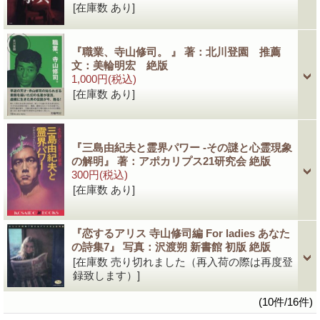
[在庫数 あり]
『職業、寺山修司。 』 著：北川登園 推薦
文：美輪明宏 絶版
1,000円
(税込)
[在庫数 あり]
『三島由紀夫と霊界パワー -その謎と心霊現象
の解明』 著：アポカリプス21研究会 絶版
300円
(税込)
[在庫数 あり]
『恋するアリス 寺山修司編 For ladies あなた
の詩集7』 写真：沢渡朔 新書館 初版 絶版
[在庫数 売り切れました（再入荷の際は再度登
録致します）]
(10件/16件)