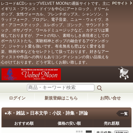
レコード&CDショップVELVET MOONの通販サイトです。主に
PCサイト
イギリス・フランス・ドイツを中心にアートロック、ドリーム
ポップ、女性ヴォーカル、フレンチポップス、シャンソン、ト
ラッドフォーク、プログレ、電子音楽、ニュー・ウェイヴ、ネ
オ・アコースティック、エレポップ、ゴシック、サウンドトラ
ック、ボサノヴァ、ワールドミュージックなど。カテゴリは重
複しておりますが、アートの匂い、素晴らしき表現者としての
ボーカリストたち、実験精神とポップの融合するアヴァンポッ
プ、ジャケット愛も強いです。有名無名も壁はなく愛する音
楽、映画や本などをセレクトして扱っております。好きなアー
ティストや作品への拘りもありコンディションの良い品揃えを
心がけております。どうぞ宜しくお願い致します。
ログイン
新規登録はこちら
お問い合せ
●本・雑誌 > 日本文学：小説・詩集・評論
一覧
おすすめ順
価格の安い順
売れ筋順
表示件数
: