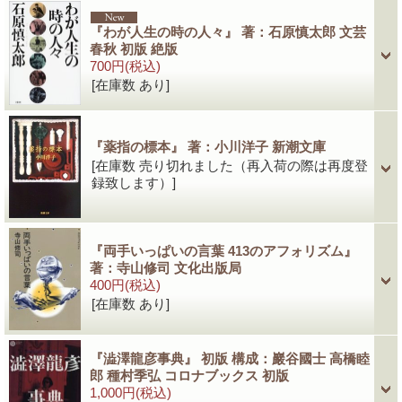
『わが人生の時の人々』 著：石原慎太郎 文芸
春秋 初版 絶版
700円
(税込)
[在庫数 あり]
『薬指の標本』 著：小川洋子 新潮文庫
[在庫数 売り切れました（再入荷の際は再度登
録致します）]
『両手いっぱいの言葉 413のアフォリズム』
著：寺山修司 文化出版局
400円
(税込)
[在庫数 あり]
『澁澤龍彦事典』 初版 構成：巖谷國士 高橋睦
郎 種村季弘 コロナブックス 初版
1,000円
(税込)