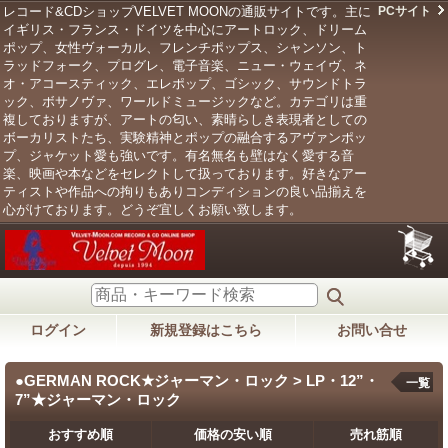
レコード&CDショップVELVET MOONの通販サイトです。主に
PCサイト
イギリス・フランス・ドイツを中心にアートロック、ドリーム
ポップ、女性ヴォーカル、フレンチポップス、シャンソン、ト
ラッドフォーク、プログレ、電子音楽、ニュー・ウェイヴ、ネ
オ・アコースティック、エレポップ、ゴシック、サウンドトラ
ック、ボサノヴァ、ワールドミュージックなど。カテゴリは重
複しておりますが、アートの匂い、素晴らしき表現者としての
ボーカリストたち、実験精神とポップの融合するアヴァンポッ
プ、ジャケット愛も強いです。有名無名も壁はなく愛する音
楽、映画や本などをセレクトして扱っております。好きなアー
ティストや作品への拘りもありコンディションの良い品揃えを
心がけております。どうぞ宜しくお願い致します。
ログイン
新規登録はこちら
お問い合せ
●GERMAN ROCK★ジャーマン・ロック > LP・12”・
一覧
7”★ジャーマン・ロック
おすすめ順
価格の安い順
売れ筋順