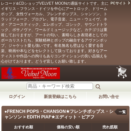
レコード&CDショップVELVET MOONの通販サイトです。主に
PCサイト
イギリス・フランス・ドイツを中心にアートロック、ドリーム
ポップ、女性ヴォーカル、フレンチポップス、シャンソン、ト
ラッドフォーク、プログレ、電子音楽、ニュー・ウェイヴ、ネ
オ・アコースティック、エレポップ、ゴシック、サウンドトラ
ック、ボサノヴァ、ワールドミュージックなど。カテゴリは重
複しておりますが、アートの匂い、素晴らしき表現者としての
ボーカリストたち、実験精神とポップの融合するアヴァンポッ
プ、ジャケット愛も強いです。有名無名も壁はなく愛する音
楽、映画や本などをセレクトして扱っております。好きなアー
ティストや作品への拘りもありコンディションの良い品揃えを
心がけております。どうぞ宜しくお願い致します。
ログイン
新規登録はこちら
お問い合せ
●FRENCH POPS・CHANSON★フレンチポップス・シ
一覧
ャンソン > EDITH PIAF★エディット・ピアフ
おすすめ順
価格の安い順
売れ筋順