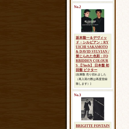
No.2
坂本龍一＆デヴィッ
ド・シルビアン：RY
UICHI SAKAMOTO
& DAVID SYLVIAN /
禁じられた色彩：FO
RBIDDEN COLOUR
S 【7inch】 日本盤 初
回盤 ビクター
[在庫数 売り切れました
（再入荷の際は再度登録
致します）]
No.3
BRIGITTE FONTAIN