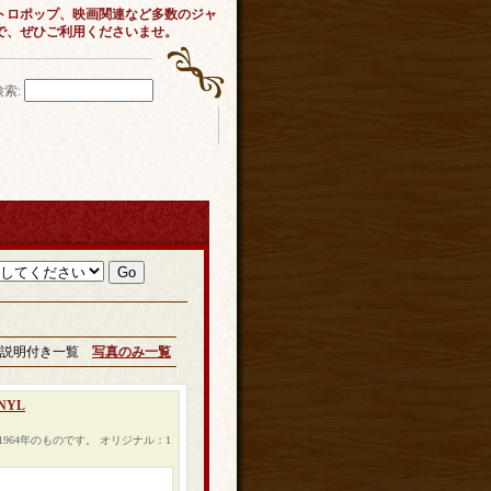
トロポップ、映画関連など多数のジャ
で、ぜひご利用くださいませ。
検索
:
説明付き一覧
写真のみ一覧
INYL
64年のものです。 オリジナル：1