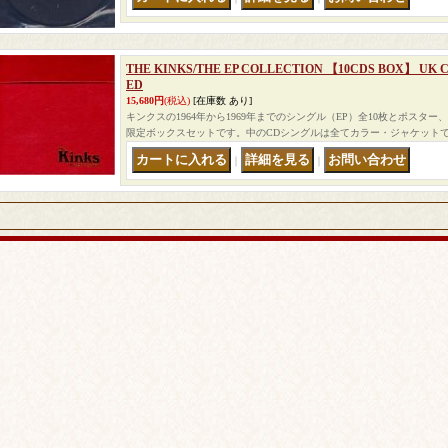
THE KINKS/THE EP COLLECTION 【10CDS BOX】 UK 
ED
15,680円
(税込)
[在庫数 あり]
キンクスの1964年から1969年までのシングル（EP）全10枚とポスタ
限定ボックスセットです。中のCDシングルは全てカラー・ジャケット
｜
｜