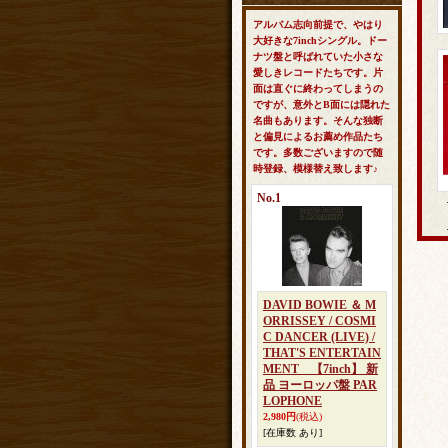
アルバム志向前提で、やはり
大好きな7inchシングル。ドー
ナツ盤と呼ばれていた小さな
愛しきレコードたちです。片
面は直ぐに終わってしまうの
ですが、意外とB面には隠れた
名曲もあります。そんな独断
と偏見によるお薦め作品たち
です。多数ございますので随
時登録、模様替え致します♪
No.1
DAVID BOWIE ＆ M
ORRISSEY / COSMI
C DANCER (LIVE) /
THAT'S ENTERTAIN
MENT 【7inch】 新
品 ヨーロッパ盤 PAR
LOPHONE
2,980円
(税込)
[在庫数 あり]