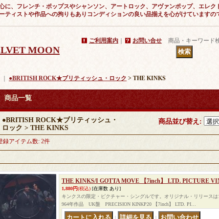
心に、フレンチ・ポップスやシャンソン、アートロック、アヴァンポップ、エレク
ーティストや作品への拘りもありコンディションの良い品揃えを心がけていますの
ご利用案内
｜
お問い合せ
商品・キーワード
VELVET MOON
｜
●BRITISH ROCK★ブリティッシュ・ロック
> THE KINKS
商品一覧
●BRITISH ROCK★ブリティッシュ・
商品並び替え
:
ロック > THE KINKS
登録アイテム数
:
2件
THE KINKS/I GOTTA MOVE 【7inch】 LTD. PICTURE V
1,880円
(税込)
[在庫数 あり]
キンクスの限定・ピクチャー・シングルです。オリジナル・リリースは19
964年作品 UK盤 PRECISION KINKP20 【7inch】 LTD. PI…
｜
｜