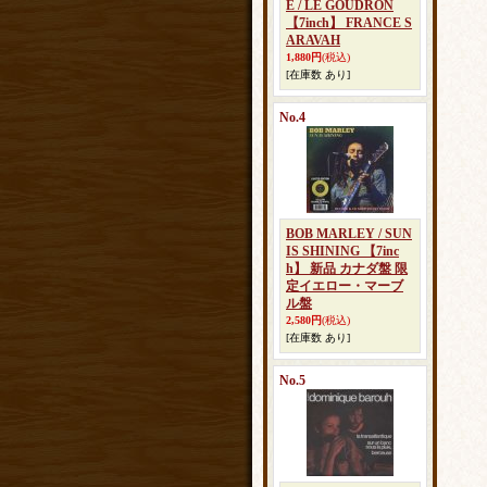
E / LE GOUDRON
【7inch】 FRANCE S
ARAVAH
1,880円
(税込)
[在庫数 あり]
No.4
BOB MARLEY / SUN
IS SHINING 【7inc
h】 新品 カナダ盤 限
定イエロー・マーブ
ル盤
2,580円
(税込)
[在庫数 あり]
No.5