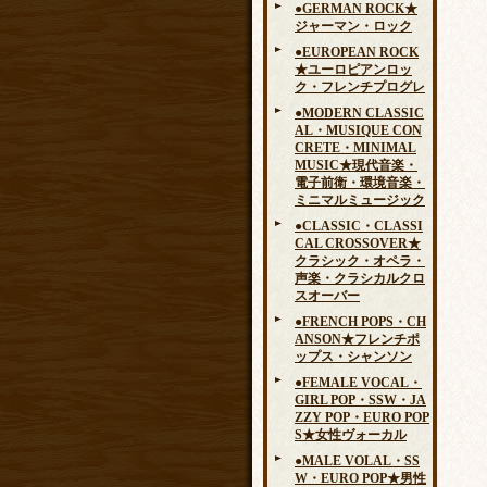
●GERMAN ROCK★
ジャーマン・ロック
●EUROPEAN ROCK
★ユーロピアンロッ
ク・フレンチプログレ
●MODERN CLASSIC
AL・MUSIQUE CON
CRETE・MINIMAL
MUSIC★現代音楽・
電子前衛・環境音楽・
ミニマルミュージック
●CLASSIC・CLASSI
CAL CROSSOVER★
クラシック・オペラ・
声楽・クラシカルクロ
スオーバー
●FRENCH POPS・CH
ANSON★フレンチポ
ップス・シャンソン
●FEMALE VOCAL・
GIRL POP・SSW・JA
ZZY POP・EURO POP
S★女性ヴォーカル
●MALE VOLAL・SS
W・EURO POP★男性