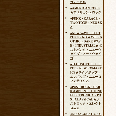
ヴォーカル
●AMERICAN ROCK
★アメリカン・ロック
●PUNK・GARAGE・
TWO TONE・NEO SK
A
●NEW WAVE・POST
PUNK・NO WAVE・G
OTHIC・DARK WAV
E・INDUSTRIAL★ポ
ストパンク・ニューウ
ェイヴ・ノー・ウェイ
ヴ
●TECHNO POP・ELE
POP・NEW ROMANT
ICS★テクノポップ・
エレポップ・ニューロ
マンティクス
●POST ROCK・DAR
K AMBIENT・ETHNO
ELECTRONICA・PO
ST CLASSICAL★ポ
ストロック・エレクト
ロニカ
●NEO ACOUSTIC・G