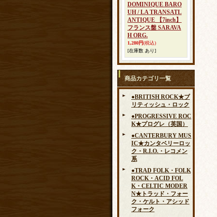
DOMINIQUE BARO
UH / LA TRANSATL
ANTIQUE 【7inch】
フランス盤 SARAVA
H ORG.
1,280円
(税込)
[在庫数 あり]
商品カテゴリ一覧
●BRITISH ROCK★ブ
リティッシュ・ロック
●PROGRESSIVE ROC
K★プログレ（英国）
●CANTERBURY MUS
IC★カンタベリーロッ
ク・R.I.O.・レコメン
系
●TRAD FOLK・FOLK
ROCK・ACID FOL
K・CELTIC MODER
N★トラッド・フォー
ク・ケルト・アシッド
フォーク