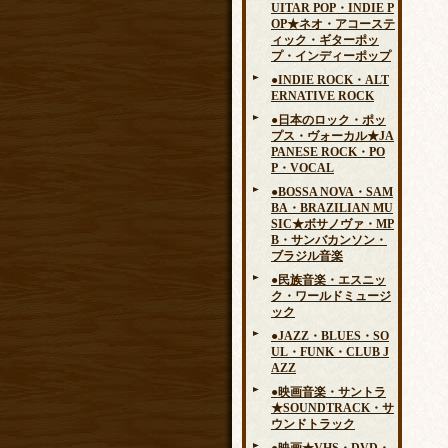
UITAR POP・INDIE P
OP★ネオ・アコーステ
ィック・ギターポッ
プ・インディーポップ
●INDIE ROCK・ALT
ERNATIVE ROCK
●日本のロック・ポッ
プス・ヴォーカル★JA
PANESE ROCK・PO
P・VOCAL
●BOSSA NOVA・SAM
BA・BRAZILIAN MU
SIC★ボサノヴァ・MP
B・サンバカンソン・
ブラジル音楽
●民族音楽・エスニッ
ク・ワールドミュージ
ック
●JAZZ・BLUES・SO
UL・FUNK・CLUB J
AZZ
●映画音楽・サントラ
★SOUNDTRACK・サ
ウンドトラック