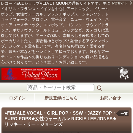
レコード&CDショップVELVET MOONの通販サイトです。主に
PCサイト
イギリス・フランス・ドイツを中心にアートロック、ドリーム
ポップ、女性ヴォーカル、フレンチポップス、シャンソン、ト
ラッドフォーク、プログレ、電子音楽、ニュー・ウェイヴ、ネ
オ・アコースティック、エレポップ、ゴシック、サウンドトラ
ック、ボサノヴァ、ワールドミュージックなど。カテゴリは重
複しておりますが、アートの匂い、素晴らしき表現者としての
ボーカリストたち、実験精神とポップの融合するアヴァンポッ
プ、ジャケット愛も強いです。有名無名も壁はなく愛する音
楽、映画や本などをセレクトして扱っております。好きなアー
ティストや作品への拘りもありコンディションの良い品揃えを
心がけております。どうぞ宜しくお願い致します。
ログイン
新規登録はこちら
お問い合せ
●FEMALE VOCAL・GIRL POP・SSW・JAZZY POP・
一覧
EURO POPS★女性ヴォーカル > RICKIE LEE JONES★
リッキー・リー・ジョーンズ