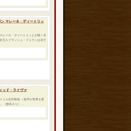
ャバン マレーネ・ディートリッ
マレーネ・ディートリッヒが唯一共
る女主人ブランシュ・フェランは未亡
ィッド・ライヴァ
メリカ合作映画 ＜歌声が世界を変
。（館名入り） …