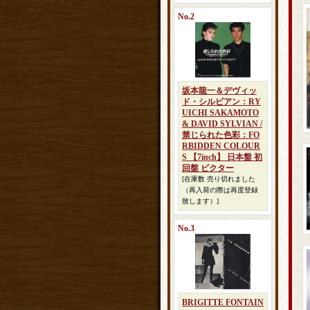
No.2
坂本龍一＆デヴィッ
ド・シルビアン：RY
UICHI SAKAMOTO
& DAVID SYLVIAN /
禁じられた色彩：FO
RBIDDEN COLOUR
S 【7inch】 日本盤 初
回盤 ビクター
[在庫数 売り切れました
（再入荷の際は再度登録
致します）]
No.3
BRIGITTE FONTAIN