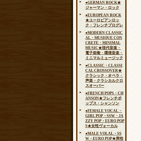
●GERMAN ROCK★
ジャーマン・ロック
●EUROPEAN ROCK
★ユーロピアンロッ
ク・フレンチプログレ
●MODERN CLASSIC
AL・MUSIQUE CON
CRETE・MINIMAL
MUSIC★現代音楽・
電子前衛・環境音楽・
ミニマルミュージック
●CLASSIC・CLASSI
CAL CROSSOVER★
クラシック・オペラ・
声楽・クラシカルクロ
スオーバー
●FRENCH POPS・CH
ANSON★フレンチポ
ップス・シャンソン
●FEMALE VOCAL・
GIRL POP・SSW・JA
ZZY POP・EURO POP
S★女性ヴォーカル
●MALE VOLAL・SS
W・EURO POP★男性