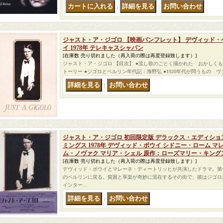
｜
｜
ジャスト・ア・ジゴロ 【映画パンフレット】 デヴィッド・
イ 1978年 テレキャスシャパン
[在庫数 売り切れました（再入荷の際は再度登録致します）]
ジャスト・ア・ジゴロ 【目次】 ●流し歌のごとく描かれた おかしくも
トーリー ●ジゴロとベルリン年代記：海野弘 ●1920年代が問うもの 
｜
ジャスト・ア・ジゴロ 初回限定版 デラックス・エディション
ミングス 1978年 デヴィッド・ボウイ シドニー・ローム 
ム・ノヴァク マリア・シェル 原作：ローズマリー・キング
[在庫数 売り切れました（再入荷の際は再度登録致します）]
デヴィッド・ボウイとマレーネ・ディートリッヒが共演したドラマ。第
のベルリンに戻る。貧困と享楽が奇妙に混在するその街で、彼はジゴロ
インター…
｜