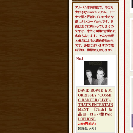
アルバム志向前提で、やはり
大好きな7inchシングル。ドー
ナツ盤と呼ばれていた小さな
愛しきレコードたちです。片
面は直ぐに終わってしまうの
ですが、意外とB面には隠れた
名曲もあります。そんな独断
と偏見によるお薦め作品たち
です。多数ございますので随
時登録、模様替え致します♪
No.1
DAVID BOWIE ＆ M
ORRISSEY / COSMI
C DANCER (LIVE) /
THAT'S ENTERTAIN
MENT 【7inch】 新
品 ヨーロッパ盤 PAR
LOPHONE
2,980円
(税込)
[在庫数 あり]