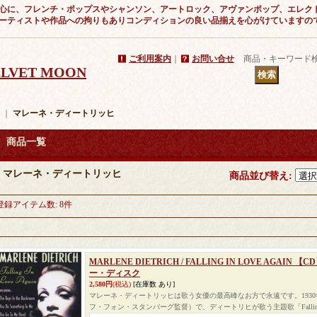
心に、フレンチ・ポップスやシャンソン、アートロック、アヴァンポップ、エレク
ーティストや作品への拘りもありコンディションの良い品揃えを心がけていますの
ご利用案内
｜
お問い合せ
商品・キーワード
VELVET MOON
｜
マレーネ・ディートリッヒ
商品一覧
マレーネ・ディートリッヒ
商品並び替え
:
登録アイテム数
:
8件
MARLENE DIETRICH / FALLING IN LOVE AGAI
ー・ディスク
2,580円
(税込)
[在庫数 あり]
マレーネ・ディートリッヒは歌う女優の最高峰なお方で永遠です。193
フ・フォン・スタンバーグ監督）で、ディートリヒが歌う主題歌「Falling In 