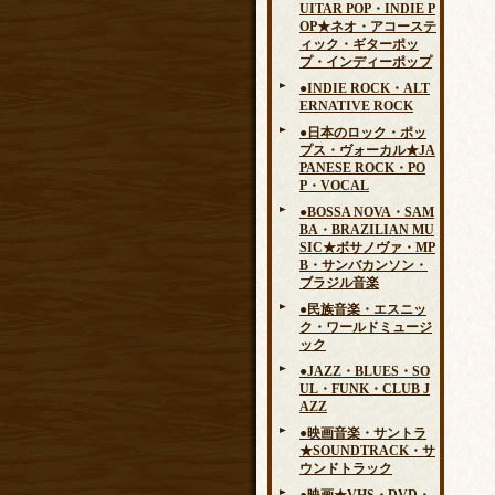
UITAR POP・INDIE P
OP★ネオ・アコーステ
ィック・ギターポッ
プ・インディーポップ
●INDIE ROCK・ALT
ERNATIVE ROCK
●日本のロック・ポッ
プス・ヴォーカル★JA
PANESE ROCK・PO
P・VOCAL
●BOSSA NOVA・SAM
BA・BRAZILIAN MU
SIC★ボサノヴァ・MP
B・サンバカンソン・
ブラジル音楽
●民族音楽・エスニッ
ク・ワールドミュージ
ック
●JAZZ・BLUES・SO
UL・FUNK・CLUB J
AZZ
●映画音楽・サントラ
★SOUNDTRACK・サ
ウンドトラック