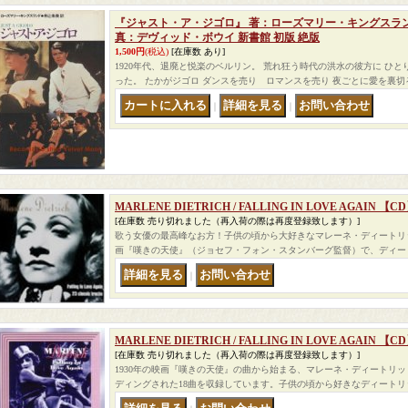
『ジャスト・ア・ジゴロ』 著：ローズマリー・キングスラン
真：デヴィッド・ボウイ 新書館 初版 絶版
1,500円
(税込)
[在庫数 あり]
1920年代、退廃と悦楽のベルリン。 荒れ狂う時代の洪水の彼方に ひ
った。 たかがジゴロ ダンスを売り ロマンスを売り 夜ごとに愛を裏切
｜
｜
MARLENE DIETRICH / FALLING IN LOVE AGAIN 【
[在庫数 売り切れました（再入荷の際は再度登録致します）]
歌う女優の最高峰なお方！子供の頃から大好きなマレーネ・ディートリッ
画『嘆きの天使』（ジョセフ・フォン・スタンバーグ監督）で、ディートリヒ
｜
MARLENE DIETRICH / FALLING IN LOVE AGAIN 【C
[在庫数 売り切れました（再入荷の際は再度登録致します）]
1930年の映画『嘆きの天使』の曲から始まる、マレーネ・ディートリッヒが
ディングされた18曲を収録しています。子供の頃から好きなディート