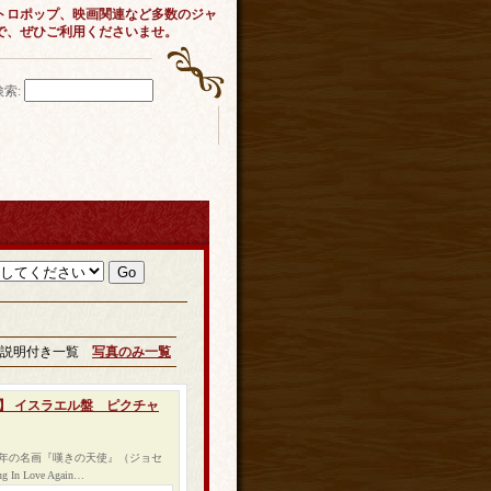
トロポップ、映画関連など多数のジャ
で、ぜひご利用くださいませ。
検索
:
説明付き一覧
写真のみ一覧
N 【CD】 イスラエル盤 ピクチャ
0年の名画『嘆きの天使』（ジョセ
Love Again…