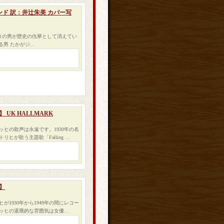
ド 訳：井辻朱美 カバー写
とりの男が歴史の仇華として消えてい
る男 たかがジ…
CD】 UK HALLMARK
ヒの歌声は永遠です。1930年の名
が歌う主題歌「Falling …
D】
1930年から1949年の間にレコー
リッヒの退廃的な雰囲気は女優…