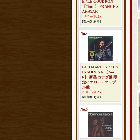
E / LE GOUDRON
【7inch】 FRANCE S
ARAVAH
1,880円
(税込)
[在庫数 あり]
No.4
BOB MARLEY / SUN
IS SHINING 【7inc
h】 新品 カナダ盤 限
定イエロー・マーブ
ル盤
2,580円
(税込)
[在庫数 あり]
No.5