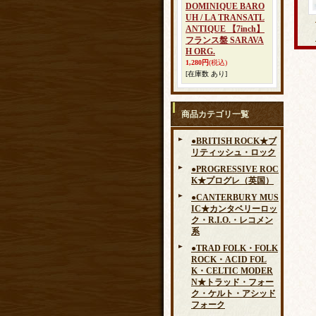
DOMINIQUE BARO
UH / LA TRANSATL
ANTIQUE 【7inch】
フランス盤 SARAVA
H ORG.
1,280円
(税込)
[在庫数 あり]
商品カテゴリ一覧
●BRITISH ROCK★ブ
リティッシュ・ロック
●PROGRESSIVE ROC
K★プログレ（英国）
●CANTERBURY MUS
IC★カンタベリーロッ
ク・R.I.O.・レコメン
系
●TRAD FOLK・FOLK
ROCK・ACID FOL
K・CELTIC MODER
N★トラッド・フォー
ク・ケルト・アシッド
フォーク