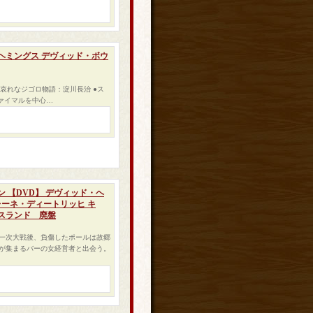
ヘミングス デヴィッド・ボウ
哀れなジゴロ物語：淀川長治 ●ス
ヴァイマルを中心…
 【DVD】 デヴィッド・ヘ
マレーネ・ディートリッヒ キ
スランド 廃盤
一次大戦後、負傷したポールは故郷
が集まるバーの女経営者と出会う。