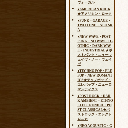
ヴォーカル
●AMERICAN ROCK
★アメリカン・ロック
●PUNK・GARAGE・
TWO TONE・NEO SK
A
●NEW WAVE・POST
PUNK・NO WAVE・G
OTHIC・DARK WAV
E・INDUSTRIAL★ポ
ストパンク・ニューウ
ェイヴ・ノー・ウェイ
ヴ
●TECHNO POP・ELE
POP・NEW ROMANT
ICS★テクノポップ・
エレポップ・ニューロ
マンティクス
●POST ROCK・DAR
K AMBIENT・ETHNO
ELECTRONICA・PO
ST CLASSICAL★ポ
ストロック・エレクト
ロニカ
●NEO ACOUSTIC・G