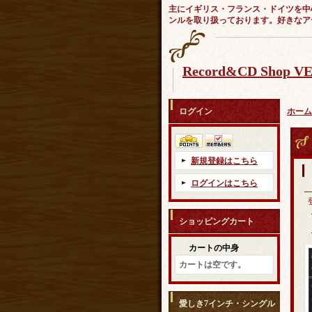
主にイギリス・フランス・ドイツを中
ンルを取り扱っております。好きなア
Record&CD Shop 
ログイン
ホーム
新規登録はこちら
ログインはこちら
ショッピングカート
カートの中身
カートは空です。
愛しき7インチ・シングル