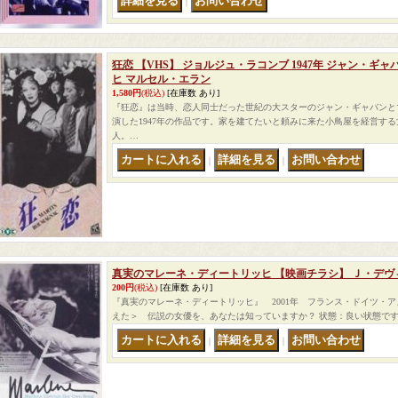
｜
狂恋 【VHS】 ジョルジュ・ラコンブ 1947年 ジャン・ギ
ヒ マルセル・エラン
1,580円
(税込)
[在庫数 あり]
『狂恋』は当時、恋人同士だった世紀の大スターのジャン・ギャバンと
演した1947年の作品です。家を建てたいと頼みに来た小鳥屋を経営す
人。…
｜
｜
真実のマレーネ・ディートリッヒ 【映画チラシ】 Ｊ・デヴ
200円
(税込)
[在庫数 あり]
『真実のマレーネ・ディートリッヒ』 2001年 フランス・ドイツ・ア
えた＞ 伝説の女優を、あなたは知っていますか？ 状態：良い状態です
｜
｜