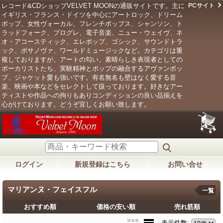
レコード&CDショップVELVET MOONの通販サイトです。主に
PCサイト
イギリス・フランス・ドイツを中心にアートロック、ドリーム
ポップ、女性ヴォーカル、フレンチポップス、シャンソン、ト
ラッドフォーク、プログレ、電子音楽、ニュー・ウェイヴ、ネ
オ・アコースティック、エレポップ、ゴシック、サウンドトラ
ック、ボサノヴァ、ワールドミュージックなど。カテゴリは重
複しておりますが、アートの匂い、素晴らしき表現者としての
ボーカリストたち、実験精神とポップの融合するアヴァンポッ
プ、ジャケット愛も強いです。有名無名も壁はなく愛する音
楽、映画や本などをセレクトして扱っております。好きなアー
ティストや作品への拘りもありコンディションの良い品揃えを
心がけております。どうぞ宜しくお願い致します。
ログイン
新規登録はこちら
お問い合せ
マリアンヌ・フェイスフル
一覧
おすすめ順
価格の安い順
売れ筋順
表示件数
: