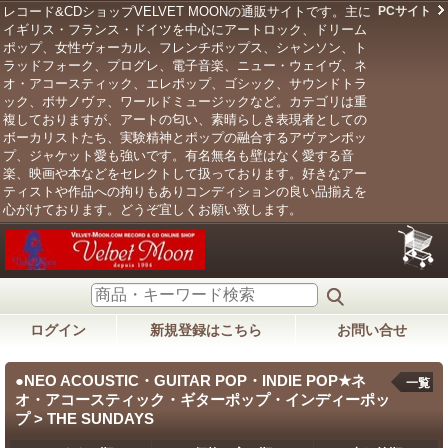
レコード&CDショップVELVET MOONの通販サイトです。主に
PCサイト
イギリス・フランス・ドイツを中心にアートロック、ドリーム
ポップ、女性ヴォーカル、フレンチポップス、シャンソン、ト
ラッドフォーク、プログレ、電子音楽、ニュー・ウェイヴ、ネ
オ・アコースティック、エレポップ、ゴシック、サウンドトラ
ック、ボサノヴァ、ワールドミュージックなど。カテゴリは重
複しておりますが、アートの匂い、素晴らしき表現者としての
ボーカリストたち、実験精神とポップの融合するアヴァンポッ
プ、ジャケット愛も強いです。有名無名も壁はなく愛する音
楽、映画や本などをセレクトして扱っております。好きなアー
ティストや作品への拘りもありコンディションの良い品揃えを
心がけております。どうぞ宜しくお願い致します。
ログイン
新規登録はこちら
お問い合せ
●NEO ACOUSTIC・GUITAR POP・INDIE POP★ネ
一覧
オ・アコースティック・ギターポップ・インディーポッ
プ > THE SUNDAYS