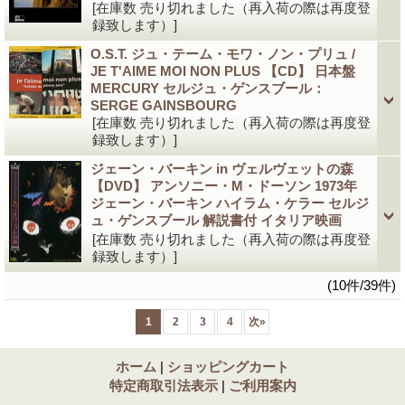
[在庫数 売り切れました（再入荷の際は再度登
録致します）]
O.S.T. ジュ・テーム・モワ・ノン・プリュ /
JE T'AIME MOI NON PLUS 【CD】 日本盤
MERCURY セルジュ・ゲンスブール：
SERGE GAINSBOURG
[在庫数 売り切れました（再入荷の際は再度登
録致します）]
ジェーン・バーキン in ヴェルヴェットの森
【DVD】 アンソニー・M・ドーソン 1973年
ジェーン・バーキン ハイラム・ケラー セルジ
ュ・ゲンスブール 解説書付 イタリア映画
[在庫数 売り切れました（再入荷の際は再度登
録致します）]
(10件/39件)
1
2
3
4
次
»
ホーム
|
ショッピングカート
特定商取引法表示
|
ご利用案内