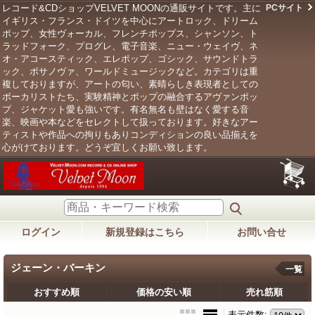
レコード&CDショップVELVET MOONの通販サイトです。主に
PCサイト
イギリス・フランス・ドイツを中心にアートロック、ドリーム
ポップ、女性ヴォーカル、フレンチポップス、シャンソン、ト
ラッドフォーク、プログレ、電子音楽、ニュー・ウェイヴ、ネ
オ・アコースティック、エレポップ、ゴシック、サウンドトラ
ック、ボサノヴァ、ワールドミュージックなど。カテゴリは重
複しておりますが、アートの匂い、素晴らしき表現者としての
ボーカリストたち、実験精神とポップの融合するアヴァンポッ
プ、ジャケット愛も強いです。有名無名も壁はなく愛する音
楽、映画や本などをセレクトして扱っております。好きなアー
ティストや作品への拘りもありコンディションの良い品揃えを
心がけております。どうぞ宜しくお願い致します。
ログイン
新規登録はこちら
お問い合せ
ジェーン・バーキン
一覧
おすすめ順
価格の安い順
売れ筋順
表示件数
: