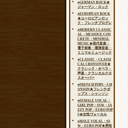
●GERMAN ROCK★
ジャーマン・ロック
●EUROPEAN ROCK
★ユーロピアンロッ
ク・フレンチプログレ
●MODERN CLASSIC
AL・MUSIQUE CON
CRETE・MINIMAL
MUSIC★現代音楽・
電子前衛・環境音楽・
ミニマルミュージック
●CLASSIC・CLASSI
CAL CROSSOVER★
クラシック・オペラ・
声楽・クラシカルクロ
スオーバー
●FRENCH POPS・CH
ANSON★フレンチポ
ップス・シャンソン
●FEMALE VOCAL・
GIRL POP・SSW・JA
ZZY POP・EURO POP
S★女性ヴォーカル
●MALE VOLAL・SS
W・EURO POP★男性