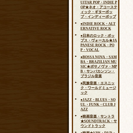
UITAR POP・INDIE P
OP★ネオ・アコーステ
ィック・ギターポッ
プ・インディーポップ
●INDIE ROCK・ALT
ERNATIVE ROCK
●日本のロック・ポッ
プス・ヴォーカル★JA
PANESE ROCK・PO
P・VOCAL
●BOSSA NOVA・SAM
BA・BRAZILIAN MU
SIC★ボサノヴァ・MP
B・サンバカンソン・
ブラジル音楽
●民族音楽・エスニッ
ク・ワールドミュージ
ック
●JAZZ・BLUES・SO
UL・FUNK・CLUB J
AZZ
●映画音楽・サントラ
★SOUNDTRACK・サ
ウンドトラック