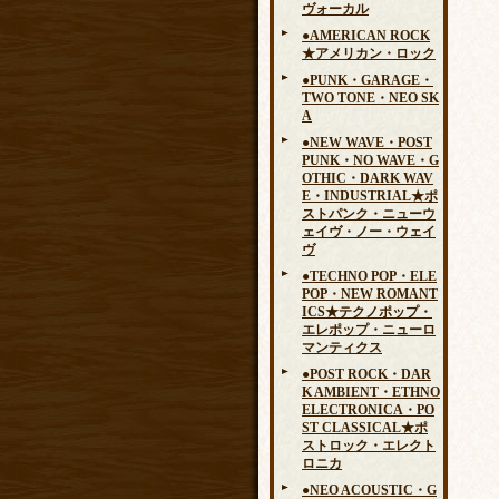
ヴォーカル
●AMERICAN ROCK
★アメリカン・ロック
●PUNK・GARAGE・
TWO TONE・NEO SK
A
●NEW WAVE・POST
PUNK・NO WAVE・G
OTHIC・DARK WAV
E・INDUSTRIAL★ポ
ストパンク・ニューウ
ェイヴ・ノー・ウェイ
ヴ
●TECHNO POP・ELE
POP・NEW ROMANT
ICS★テクノポップ・
エレポップ・ニューロ
マンティクス
●POST ROCK・DAR
K AMBIENT・ETHNO
ELECTRONICA・PO
ST CLASSICAL★ポ
ストロック・エレクト
ロニカ
●NEO ACOUSTIC・G