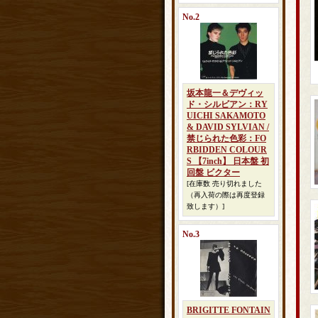
No.2
坂本龍一＆デヴィッ
ド・シルビアン：RY
UICHI SAKAMOTO
& DAVID SYLVIAN /
禁じられた色彩：FO
RBIDDEN COLOUR
S 【7inch】 日本盤 初
回盤 ビクター
[在庫数 売り切れました
（再入荷の際は再度登録
致します）]
No.3
BRIGITTE FONTAIN