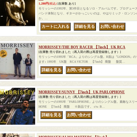
1,280円
(税込)
[在庫数 あり]
モリッシーの1992年、第3作目となるソロ・アルバムです。プロデュ
バンド体制となり、ギターがかっこいいのは、やはりミック・ロンソン
か。…
｜
｜
MORRISSEY/THE BOY RACER 【7inch】 UK RCA
[在庫数 売り切れました（再入荷の際は再度登録致します）]
モリッシーの1995年「RCA」よりのシングル盤。B面は『LONDON
ます♪ 1995年 UK盤 RCA VICTOR 【7inch】 廃盤 盤質…
｜
MORRISSEY/SUNNY 【7inch】 UK PARLOPHONE
[在庫数 売り切れました（再入荷の際は再度登録致します）]
モリッシーの1995年「PARLOPHONE」よりのシングル盤。素敵なスリーブ
HONE 【7inch】 廃盤 ※新品です。 c/w. B…
｜