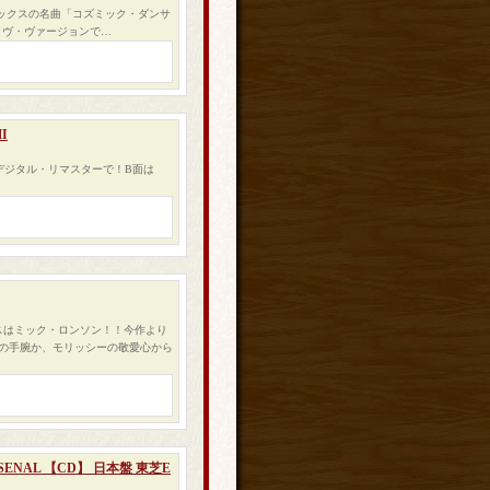
ックスの名曲「コズミック・ダンサ
のライヴ・ヴァージョンで…
I
e」がデジタル・リマスターで！B面は
ースはミック・ロンソン！！今作より
の手腕か、モリッシーの敬愛心から
ENAL 【CD】 日本盤 東芝E