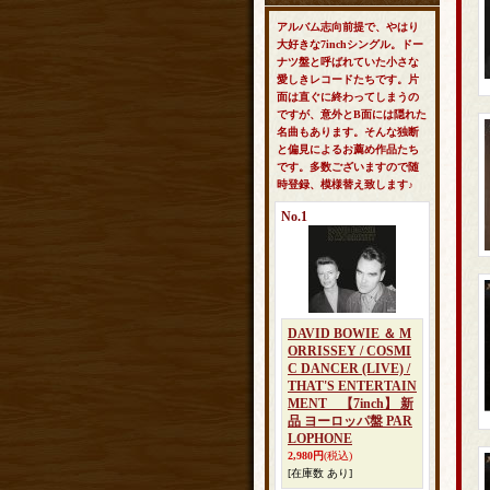
アルバム志向前提で、やはり
大好きな7inchシングル。ドー
ナツ盤と呼ばれていた小さな
愛しきレコードたちです。片
面は直ぐに終わってしまうの
ですが、意外とB面には隠れた
名曲もあります。そんな独断
と偏見によるお薦め作品たち
です。多数ございますので随
時登録、模様替え致します♪
No.1
DAVID BOWIE ＆ M
ORRISSEY / COSMI
C DANCER (LIVE) /
THAT'S ENTERTAIN
MENT 【7inch】 新
品 ヨーロッパ盤 PAR
LOPHONE
2,980円
(税込)
[在庫数 あり]