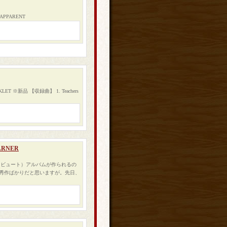
APPARENT
T ※新品 【収録曲】 1. Teachers
ARNER
トリビュート）アルバムが作られるの
秀作ばかりだと思いますが。先日、