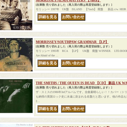
MORRISSEY/ALMA MATTERS 【7inch】
[在庫数 売り切れました（再入荷の際は再度登録致します）]
モリッシー 1997年 UK盤 ISLAND 【7inch】 廃盤 新品 c/w. HEIR 
｜
MORRISSEY/SOUTHPAW GRAMMAR 【LP】
[在庫数 売り切れました（再入荷の際は再度登録致します）]
モリッシー 1995年 RCA 【LP】 UK盤 廃盤 W/INNER. LTD.BOOKLE
Are Afraid of the …
｜
THE SMITHS / THE QUEEN IS DEAD 【CD】 新品 UK W
[在庫数 売り切れました（再入荷の際は再度登録致します）]
ザ・スミスの1986年3rdアルバムです。全曲素晴らしい！！カバー（
も納得の英国ロック史に永遠に刻まれる名盤だと思います。他の作品も
2…
｜