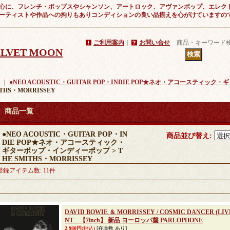
心に、フレンチ・ポップスやシャンソン、アートロック、アヴァンポップ、エレク
ーティストや作品への拘りもありコンディションの良い品揃えを心がけていますの
ご利用案内
｜
お問い合せ
商品・キーワード
VELVET MOON
｜
●NEO ACOUSTIC・GUITAR POP・INDIE POP★ネオ・アコースティ
ITHS・MORRISSEY
商品一覧
●NEO ACOUSTIC・GUITAR POP・IN
商品並び替え
:
DIE POP★ネオ・アコースティック・
ギターポップ・インディーポップ > T
HE SMITHS・MORRISSEY
登録アイテム数
:
11件
DAVID BOWIE ＆ MORRISSEY / COSMIC DANCER (LIVE
NT 【7inch】 新品 ヨーロッパ盤 PARLOPHONE
2,980円
(税込)
[在庫数 あり]