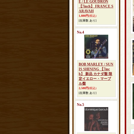
E / LE GOUDRON
【7inch】 FRANCE S
ARAVAH
1,880円
(税込)
[在庫数 あり]
No.4
BOB MARLEY / SUN
IS SHINING 【7inc
h】 新品 カナダ盤 限
定イエロー・マーブ
ル盤
2,580円
(税込)
[在庫数 あり]
No.5