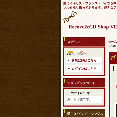
主にイギリス・フランス・ドイツを中
ンルを取り扱っております。好きなア
Record&CD Shop 
ログイン
ホーム
E SM
新規登録はこちら
ログインはこちら
ショッピングカート
カートの中身
カートは空です。
愛しき7インチ・シングル