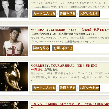
デヴィッド・ボウイとモリッシーの共演シングルです！！それも、T.レ
ー Cosmic Dancer」です。モリッシーの1991年のロスアンゼルスで
｜
｜
MORRISSEY / GLAMOROUS GLUE 【7inch】 新品 EU EM
[在庫数 売り切れました（再入荷の際は再度登録致します）]
モリッシーの2011年シングルです。1992年の名曲「Glamorous Glu
「Safe, Warm Lancashire Home」 の未発表デモヴァージョン…
｜
MORRISSEY / YOUR ARSENAL 【CD】 UK EMI
980円
(税込)
[在庫数 あり]
モリッシーの1992年、第3作目となるソロ・アルバムです。プロデュ
バンド体制となり、ギターがかっこいいのは、やはりミック・ロンソン
か。…
｜
｜
モリッシー：MORRISSEY / ユア・アーセナル：YOUR ARS
MI