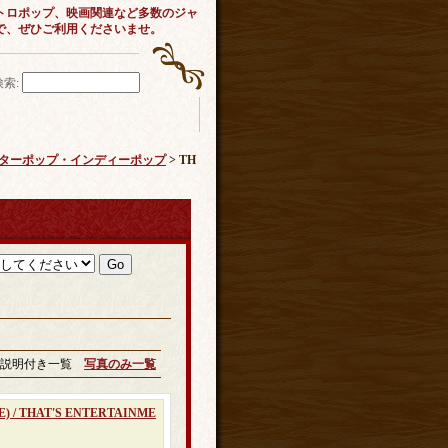
トロポップ、映画関連など多数のジャ
で、ぜひご利用くださいませ。
検索
:
ック・ギターポップ・インディーポップ
> TH
説明付き一覧
写真のみ一覧
) / THAT'S ENTERTAINME