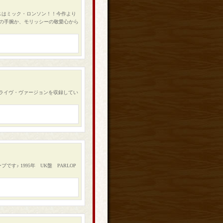
ースはミック・ロンソン！！今作より
の手腕か、モリッシーの敬愛心から
』のライヴ・ヴァージョンを収録してい
です♪ 1995年 UK盤 PARLOP