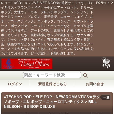
レコード&CDショップVELVET MOONの通販サイトです。主に
PCサイト
イギリス・フランス・ドイツを中心にアートロック、ドリーム
ポップ、女性ヴォーカル、フレンチポップス、シャンソン、ト
ラッドフォーク、プログレ、電子音楽、ニュー・ウェイヴ、ネ
オ・アコースティック、エレポップ、ゴシック、サウンドトラ
ック、ボサノヴァ、ワールドミュージックなど。カテゴリは重
複しておりますが、アートの匂い、素晴らしき表現者としての
ボーカリストたち、実験精神とポップの融合するアヴァンポッ
プ、ジャケット愛も強いです。有名無名も壁はなく愛する音
楽、映画や本などをセレクトして扱っております。好きなアー
ティストや作品への拘りもありコンディションの良い品揃えを
心がけております。どうぞ宜しくお願い致します。
ログイン
新規登録はこちら
お問い合せ
●TECHNO POP・ELE POP・NEW ROMANTICS★テク
一覧
ノポップ・エレポップ・ニューロマンティクス > BILL
NELSON・BE-BOP DELUXE