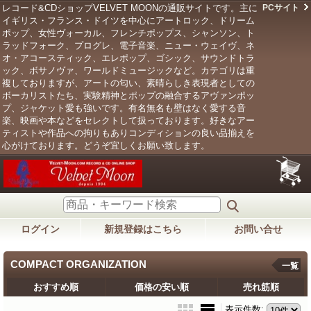
レコード&CDショップVELVET MOONの通販サイトです。主に
PCサイト
イギリス・フランス・ドイツを中心にアートロック、ドリーム
ポップ、女性ヴォーカル、フレンチポップス、シャンソン、ト
ラッドフォーク、プログレ、電子音楽、ニュー・ウェイヴ、ネ
オ・アコースティック、エレポップ、ゴシック、サウンドトラ
ック、ボサノヴァ、ワールドミュージックなど。カテゴリは重
複しておりますが、アートの匂い、素晴らしき表現者としての
ボーカリストたち、実験精神とポップの融合するアヴァンポッ
プ、ジャケット愛も強いです。有名無名も壁はなく愛する音
楽、映画や本などをセレクトして扱っております。好きなアー
ティストや作品への拘りもありコンディションの良い品揃えを
心がけております。どうぞ宜しくお願い致します。
ログイン
新規登録はこちら
お問い合せ
COMPACT ORGANIZATION
一覧
おすすめ順
価格の安い順
売れ筋順
表示件数
: