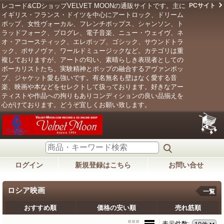
レコード&CDショップVELVET MOONの通販サイトです。主に
PCサイト
イギリス・フランス・ドイツを中心にアートロック、ドリーム
ポップ、女性ヴォーカル、フレンチポップス、シャンソン、ト
ラッドフォーク、プログレ、電子音楽、ニュー・ウェイヴ、ネ
オ・アコースティック、エレポップ、ゴシック、サウンドトラ
ック、ボサノヴァ、ワールドミュージックなど。カテゴリは重
複しておりますが、アートの匂い、素晴らしき表現者としての
ボーカリストたち、実験精神とポップの融合するアヴァンポッ
プ、ジャケット愛も強いです。有名無名も壁はなく愛する音
楽、映画や本などをセレクトして扱っております。好きなアー
ティストや作品への拘りもありコンディションの良い品揃えを
心がけております。どうぞ宜しくお願い致します。
ログイン
新規登録はこちら
お問い合せ
ロシア映画
一覧
おすすめ順
価格の安い順
売れ筋順
表示件数
: