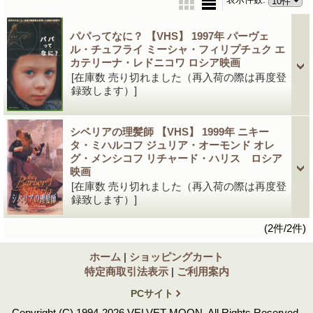
パパってなに？ 【VHS】 1997年 パーヴェ
ル・チュフライ ミーシャ・フィリプチュク エ
カテリーナ・レドニコワ ロシア映画
[在庫数 売り切れました（再入荷の際は再度登
録致します）]
シベリアの理髪師 【VHS】 1999年 ニキー
タ・ミハルコフ ジュリア・オーモンド オレ
グ・メンシコフ リチャード・ハリス ロシア
映画
[在庫数 売り切れました（再入荷の際は再度登
録致します）]
(2件/2件)
ホーム
|
ショッピングカート
特定商取引法表示
|
ご利用案内
PCサイト
Copyright (C) 1994-2026 VELVET MOON. All Rights Reserved.