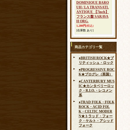
DOMINIQUE BARO
UH / LA TRANSATL
ANTIQUE 【7inch】
フランス盤 SARAVA
H ORG.
1,280円
(税込)
[在庫数 あり]
商品カテゴリ一覧
●BRITISH ROCK★ブ
リティッシュ・ロック
●PROGRESSIVE ROC
K★プログレ（英国）
●CANTERBURY MUS
IC★カンタベリーロッ
ク・R.I.O.・レコメン
系
●TRAD FOLK・FOLK
ROCK・ACID FOL
K・CELTIC MODER
N★トラッド・フォー
ク・ケルト・アシッド
フォーク