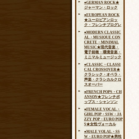
●GERMAN ROCK★
ジャーマン・ロック
●EUROPEAN ROCK
★ユーロピアンロッ
ク・フレンチプログレ
●MODERN CLASSIC
AL・MUSIQUE CON
CRETE・MINIMAL
MUSIC★現代音楽・
電子前衛・環境音楽・
ミニマルミュージック
●CLASSIC・CLASSI
CAL CROSSOVER★
クラシック・オペラ・
声楽・クラシカルクロ
スオーバー
●FRENCH POPS・CH
ANSON★フレンチポ
ップス・シャンソン
●FEMALE VOCAL・
GIRL POP・SSW・JA
ZZY POP・EURO POP
S★女性ヴォーカル
●MALE VOLAL・SS
W・EURO POP★男性