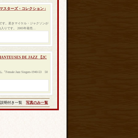
ル・マスターズ・コレクション :
』です。若きマイケル・ジャクソンが
りです。 2005年発売…
 CHANTEUSES DE JAZZ 【2C
Jazz Singers-1940-53 50
説明付き一覧
写真のみ一覧