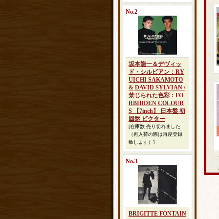
No.2
坂本龍一＆デヴィッ
ド・シルビアン：RY
UICHI SAKAMOTO
& DAVID SYLVIAN /
禁じられた色彩：FO
RBIDDEN COLOUR
S 【7inch】 日本盤 初
回盤 ビクター
[在庫数 売り切れました
（再入荷の際は再度登録
致します）]
No.3
BRIGITTE FONTAIN