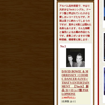
アルバム志向前提で、やはり
大好きな7inchシングル。ドー
ナツ盤と呼ばれていた小さな
愛しきレコードたちです。片
面は直ぐに終わってしまうの
ですが、意外とB面には隠れた
名曲もあります。そんな独断
と偏見によるお薦め作品たち
です。多数ございますので随
時登録、模様替え致します♪
No.1
DAVID BOWIE ＆ M
ORRISSEY / COSMI
C DANCER (LIVE) /
THAT'S ENTERTAIN
MENT 【7inch】 新
品 ヨーロッパ盤 PAR
LOPHONE
2,980円
(税込)
[在庫数 あり]