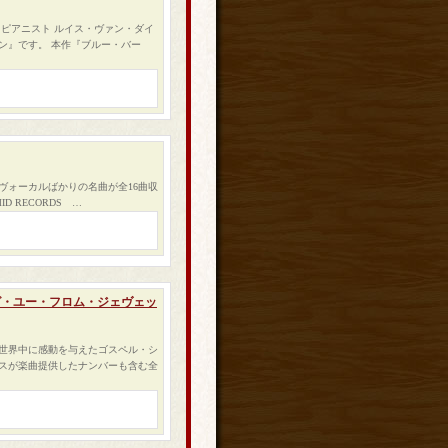
ピアニスト ルイス・ヴァン・ダイ
ン』です。 本作『ブルー・バー
ヴォーカルばかりの名曲が全16曲収
 RECORDS …
リング・ユー・フロム・ジェヴェッ
世界中に感動を与えたゴスペル・シ
ンスが楽曲提供したナンバーも含む全