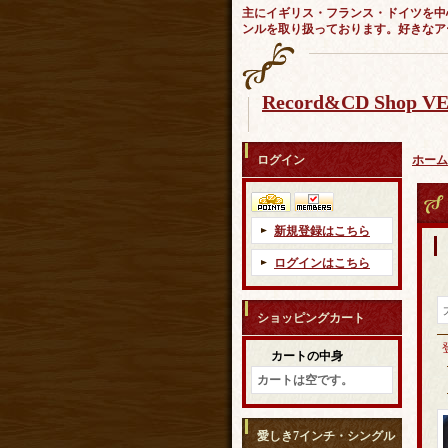
主にイギリス・フランス・ドイツを中
ンルを取り扱っております。好きなア
Record&CD Shop 
ログイン
ホーム
新規登録はこちら
ログインはこちら
ショッピングカート
カートの中身
カートは空です。
愛しき7インチ・シングル