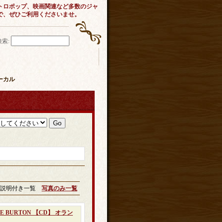
トロポップ、映画関連など多数のジャ
で、ぜひご利用くださいませ。
検索
:
ォーカル
説明付き一覧
写真のみ一覧
BLUE BURTON 【CD】 オラン