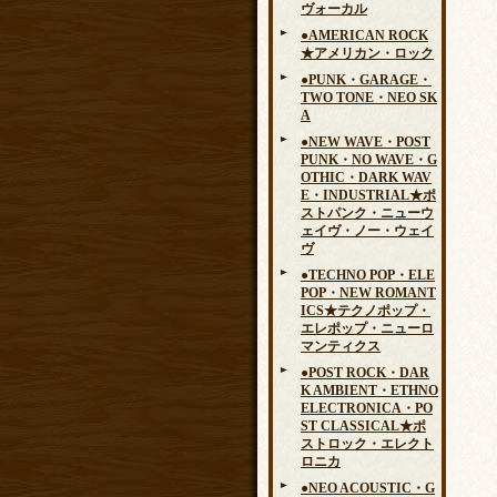
ヴォーカル
●AMERICAN ROCK
★アメリカン・ロック
●PUNK・GARAGE・
TWO TONE・NEO SK
A
●NEW WAVE・POST
PUNK・NO WAVE・G
OTHIC・DARK WAV
E・INDUSTRIAL★ポ
ストパンク・ニューウ
ェイヴ・ノー・ウェイ
ヴ
●TECHNO POP・ELE
POP・NEW ROMANT
ICS★テクノポップ・
エレポップ・ニューロ
マンティクス
●POST ROCK・DAR
K AMBIENT・ETHNO
ELECTRONICA・PO
ST CLASSICAL★ポ
ストロック・エレクト
ロニカ
●NEO ACOUSTIC・G