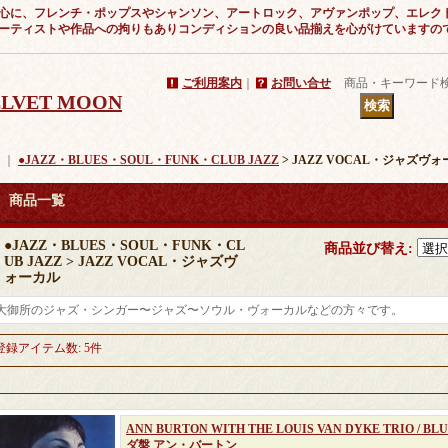
心に、フレンチ・ポップスやシャンソン、アートロック、アヴァンポップ、エレク
ーティストや作品への拘りもありコンディションの良い品揃えを心がけていますの
ご利用案内
｜
お問い合せ
商品・キーワード
VELVET MOON
｜
●JAZZ・BLUES・SOUL・FUNK・CLUB JAZZ
> JAZZ VOCAL・ジャズヴ
商品一覧
●JAZZ・BLUES・SOUL・FUNK・CL
商品並び替え
:
UB JAZZ > JAZZ VOCAL・ジャズヴ
ォーカル
大御所のジャズ・シンガー〜ジャズ〜ソウル・ヴォーカルなどの方々です。
登録アイテム数
:
5件
ANN BURTON WITH THE LOUIS VAN DYKE TRIO / 
ダ盤 アン・バートン