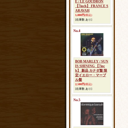
E / LE GOUDRON
【7inch】 FRANCE S
ARAVAH
1,880円
(税込)
[在庫数 あり]
No.4
BOB MARLEY / SUN
IS SHINING 【7inc
h】 新品 カナダ盤 限
定イエロー・マーブ
ル盤
2,580円
(税込)
[在庫数 あり]
No.5