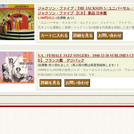
ジャクソン・ファイブ：THE JACKSON 5 / ユニバーサ
ジャクソン・ファイブ 【CD】 新品 日本盤
1,580円
(税込)
[在庫数 あり]
『ユニバーサル・マスターズ・コレクション : ジャクソン・ファイブ
天才ぶりを遺憾なく発揮！ジャクソン5の名曲＆代表曲を収録した全17曲入
｜
｜
V.A. / FEMALE JAZZ SINGERS - 1940-53 50 SUBLIMES
D】 フランス盤 デジパック
[在庫数 売り切れました（再入荷の際は再度登録致します）]
1940年から1953年の女性ジャズ・ヴォーカリストのオムニバス・アルバム『Female 
SUBLIMES CHANTEUSES DE JAZZ』です。…
｜