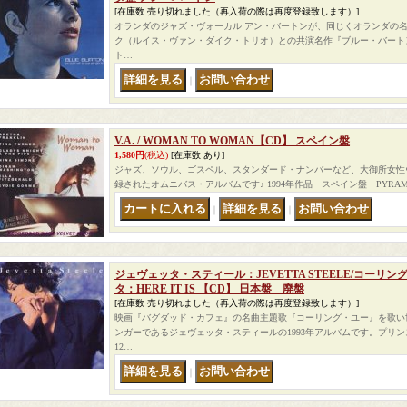
[在庫数 売り切れました（再入荷の際は再度登録致します）]
オランダのジャズ・ヴォーカル アン・バートンが、同じくオランダの名
ク（ルイス・ヴァン・ダイク・トリオ）との共演名作『ブルー・バート
ト…
｜
V.A. / WOMAN TO WOMAN【CD】 スペイン盤
1,580円
(税込)
[在庫数 あり]
ジャズ、ソウル、ゴスペル、スタンダード・ナンバーなど、大御所女性
録されたオムニバス・アルバムです♪ 1994年作品 スペイン盤 PYRAMID
｜
｜
ジェヴェッタ・スティール：JEVETTA STEELE/コー
タ：HERE IT IS 【CD】 日本盤 廃盤
[在庫数 売り切れました（再入荷の際は再度登録致します）]
映画『バグダッド・カフェ』の名曲主題歌『コーリング・ユー』を歌い
ンガーであるジェヴェッタ・スティールの1993年アルバムです。プリ
12…
｜