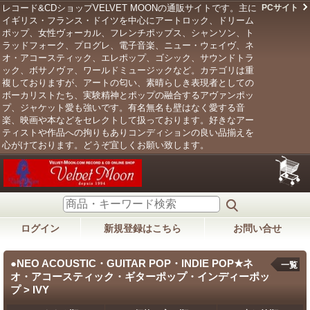
レコード&CDショップVELVET MOONの通販サイトです。主に
PCサイト
イギリス・フランス・ドイツを中心にアートロック、ドリーム
ポップ、女性ヴォーカル、フレンチポップス、シャンソン、ト
ラッドフォーク、プログレ、電子音楽、ニュー・ウェイヴ、ネ
オ・アコースティック、エレポップ、ゴシック、サウンドトラ
ック、ボサノヴァ、ワールドミュージックなど。カテゴリは重
複しておりますが、アートの匂い、素晴らしき表現者としての
ボーカリストたち、実験精神とポップの融合するアヴァンポッ
プ、ジャケット愛も強いです。有名無名も壁はなく愛する音
楽、映画や本などをセレクトして扱っております。好きなアー
ティストや作品への拘りもありコンディションの良い品揃えを
心がけております。どうぞ宜しくお願い致します。
ログイン
新規登録はこちら
お問い合せ
●NEO ACOUSTIC・GUITAR POP・INDIE POP★ネ
一覧
オ・アコースティック・ギターポップ・インディーポッ
プ > IVY