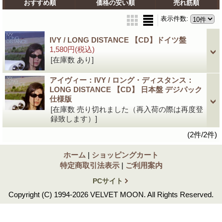
おすすめ順
価格の安い順
売れ筋順
表示件数
:
IVY / LONG DISTANCE 【CD】ドイツ盤
1,580円
(税込)
[在庫数 あり]
アイヴィー：IVY / ロング・ディスタンス：
LONG DISTANCE 【CD】 日本盤 デジパック
仕様版
[在庫数 売り切れました（再入荷の際は再度登
録致します）]
(2件/2件)
ホーム
|
ショッピングカート
特定商取引法表示
|
ご利用案内
PCサイト
Copyright (C) 1994-2026 VELVET MOON. All Rights Reserved.