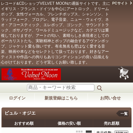
レコード&CDショップVELVET MOONの通販サイトです。主に
PCサイト
イギリス・フランス・ドイツを中心にアートロック、ドリーム
ポップ、女性ヴォーカル、フレンチポップス、シャンソン、ト
ラッドフォーク、プログレ、電子音楽、ニュー・ウェイヴ、ネ
オ・アコースティック、エレポップ、ゴシック、サウンドトラ
ック、ボサノヴァ、ワールドミュージックなど。カテゴリは重
複しておりますが、アートの匂い、素晴らしき表現者としての
ボーカリストたち、実験精神とポップの融合するアヴァンポッ
プ、ジャケット愛も強いです。有名無名も壁はなく愛する音
楽、映画や本などをセレクトして扱っております。好きなアー
ティストや作品への拘りもありコンディションの良い品揃えを
心がけております。どうぞ宜しくお願い致します。
ログイン
新規登録はこちら
お問い合せ
ビュル・オジエ
一覧
おすすめ順
価格の安い順
売れ筋順
表示件数
: