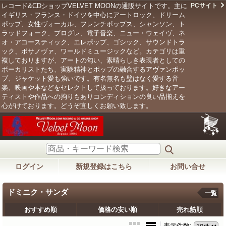
レコード&CDショップVELVET MOONの通販サイトです。主に
PCサイト
イギリス・フランス・ドイツを中心にアートロック、ドリーム
ポップ、女性ヴォーカル、フレンチポップス、シャンソン、ト
ラッドフォーク、プログレ、電子音楽、ニュー・ウェイヴ、ネ
オ・アコースティック、エレポップ、ゴシック、サウンドトラ
ック、ボサノヴァ、ワールドミュージックなど。カテゴリは重
複しておりますが、アートの匂い、素晴らしき表現者としての
ボーカリストたち、実験精神とポップの融合するアヴァンポッ
プ、ジャケット愛も強いです。有名無名も壁はなく愛する音
楽、映画や本などをセレクトして扱っております。好きなアー
ティストや作品への拘りもありコンディションの良い品揃えを
心がけております。どうぞ宜しくお願い致します。
ログイン
新規登録はこちら
お問い合せ
ドミニク・サンダ
一覧
おすすめ順
価格の安い順
売れ筋順
表示件数
: