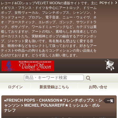
レコード&CDショップVELVET MOONの通販サイトです。主に
PCサイト
イギリス・フランス・ドイツを中心にアートロック、ドリーム
ポップ、女性ヴォーカル、フレンチポップス、シャンソン、ト
ラッドフォーク、プログレ、電子音楽、ニュー・ウェイヴ、ネ
オ・アコースティック、エレポップ、ゴシック、サウンドトラ
ック、ボサノヴァ、ワールドミュージックなど。カテゴリは重
複しておりますが、アートの匂い、素晴らしき表現者としての
ボーカリストたち、実験精神とポップの融合するアヴァンポッ
プ、ジャケット愛も強いです。有名無名も壁はなく愛する音
楽、映画や本などをセレクトして扱っております。好きなアー
ティストや作品への拘りもありコンディションの良い品揃えを
心がけております。どうぞ宜しくお願い致します。
ログイン
新規登録はこちら
お問い合せ
●FRENCH POPS・CHANSON★フレンチポップス・シ
一覧
ャンソン > MICHEL POLNAREFF★ミッシェル・ポル
ナレフ