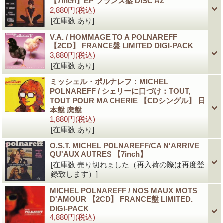
【7inch】EP フランス盤 DISC AZ
2,880円
(税込)
[在庫数 あり]
V.A. / HOMMAGE TO A POLNAREFF
【2CD】 FRANCE盤 LIMITED DIGI-PACK
3,880円
(税込)
[在庫数 あり]
ミッシェル・ポルナレフ：MICHEL
POLNAREFF / シェリーに口づけ：TOUT,
TOUT POUR MA CHERIE 【CDシングル】 日
本盤 廃盤
1,880円
(税込)
[在庫数 あり]
O.S.T. MICHEL POLNAREFF/CA N'ARRIVE
QU'AUX AUTRES 【7inch】
[在庫数 売り切れました（再入荷の際は再度登
録致します）]
MICHEL POLNAREFF / NOS MAUX MOTS
D'AMOUR 【2CD】 FRANCE盤 LIMITED.
DIGI-PACK
4,880円
(税込)