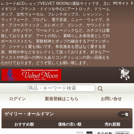
レコード&CDショップVELVET MOONの通販サイトです。主に
PCサイト
イギリス・フランス・ドイツを中心にアートロック、ドリーム
ポップ、女性ヴォーカル、フレンチポップス、シャンソン、ト
ラッドフォーク、プログレ、電子音楽、ニュー・ウェイヴ、ネ
オ・アコースティック、エレポップ、ゴシック、サウンドトラ
ック、ボサノヴァ、ワールドミュージックなど。カテゴリは重
複しておりますが、アートの匂い、素晴らしき表現者としての
ボーカリストたち、実験精神とポップの融合するアヴァンポッ
プ、ジャケット愛も強いです。有名無名も壁はなく愛する音
楽、映画や本などをセレクトして扱っております。好きなアー
ティストや作品への拘りもありコンディションの良い品揃えを
心がけております。どうぞ宜しくお願い致します。
ログイン
新規登録はこちら
お問い合せ
ゲイリー・オールドマン
一覧
おすすめ順
価格の安い順
売れ筋順
表示件数
: