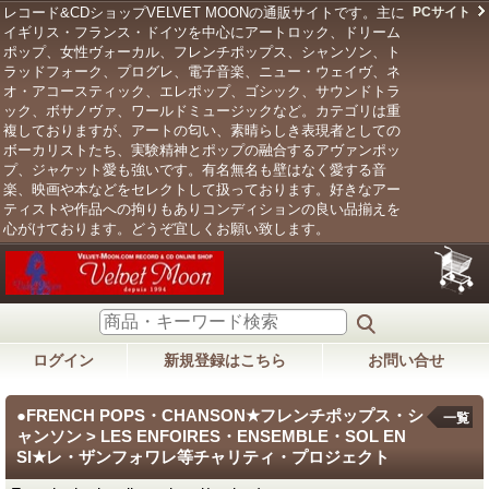
レコード&CDショップVELVET MOONの通販サイトです。主に
PCサイト
イギリス・フランス・ドイツを中心にアートロック、ドリーム
ポップ、女性ヴォーカル、フレンチポップス、シャンソン、ト
ラッドフォーク、プログレ、電子音楽、ニュー・ウェイヴ、ネ
オ・アコースティック、エレポップ、ゴシック、サウンドトラ
ック、ボサノヴァ、ワールドミュージックなど。カテゴリは重
複しておりますが、アートの匂い、素晴らしき表現者としての
ボーカリストたち、実験精神とポップの融合するアヴァンポッ
プ、ジャケット愛も強いです。有名無名も壁はなく愛する音
楽、映画や本などをセレクトして扱っております。好きなアー
ティストや作品への拘りもありコンディションの良い品揃えを
心がけております。どうぞ宜しくお願い致します。
ログイン
新規登録はこちら
お問い合せ
●FRENCH POPS・CHANSON★フレンチポップス・シ
一覧
ャンソン > LES ENFOIRES・ENSEMBLE・SOL EN
SI★レ・ザンフォワレ等チャリティ・プロジェクト