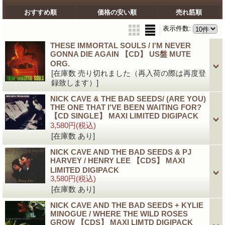
おすすめ順
価格の安い順
売れ筋順
表示件数
:
THESE IMMORTAL SOULS / I'M NEVER
GONNA DIE AGAIN 【CD】 US盤 MUTE
ORG.
[在庫数 売り切れました（再入荷の際は再度登
録致します）]
NICK CAVE & THE BAD SEEDS/ (ARE YOU)
THE ONE THAT I'VE BEEN WAITING FOR?
【CD SINGLE】 MAXI LIMITED DIGIPACK
3,580円
(税込)
[在庫数 あり]
NICK CAVE AND THE BAD SEEDS & PJ
HARVEY / HENRY LEE 【CDS】 MAXI
LIMITED DIGIPACK
3,580円
(税込)
[在庫数 あり]
NICK CAVE AND THE BAD SEEDS + KYLIE
MINOGUE / WHERE THE WILD ROSES
GROW 【CDS】 MAXI LIMTD DIGIPACK