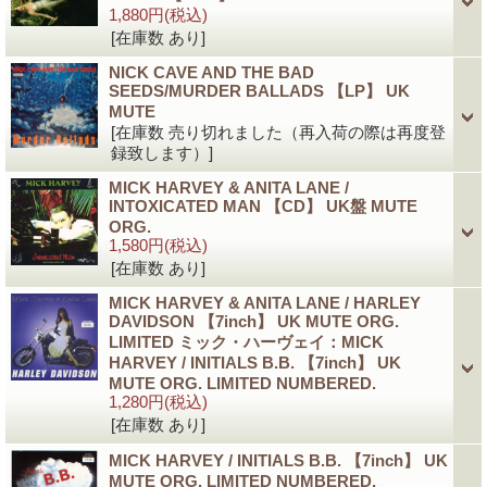
1,880円
(税込)
[在庫数 あり]
NICK CAVE AND THE BAD
SEEDS/MURDER BALLADS 【LP】 UK
MUTE
[在庫数 売り切れました（再入荷の際は再度登
録致します）]
MICK HARVEY & ANITA LANE /
INTOXICATED MAN 【CD】 UK盤 MUTE
ORG.
1,580円
(税込)
[在庫数 あり]
MICK HARVEY & ANITA LANE / HARLEY
DAVIDSON 【7inch】 UK MUTE ORG.
LIMITED ミック・ハーヴェイ：MICK
HARVEY / INITIALS B.B. 【7inch】 UK
MUTE ORG. LIMITED NUMBERED.
1,280円
(税込)
[在庫数 あり]
MICK HARVEY / INITIALS B.B. 【7inch】 UK
MUTE ORG. LIMITED NUMBERED.