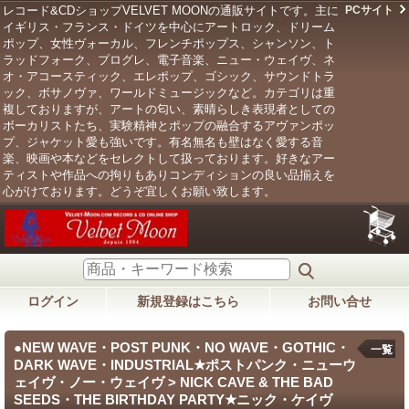
レコード&CDショップVELVET MOONの通販サイトです。主に
PCサイト
イギリス・フランス・ドイツを中心にアートロック、ドリーム
ポップ、女性ヴォーカル、フレンチポップス、シャンソン、ト
ラッドフォーク、プログレ、電子音楽、ニュー・ウェイヴ、ネ
オ・アコースティック、エレポップ、ゴシック、サウンドトラ
ック、ボサノヴァ、ワールドミュージックなど。カテゴリは重
複しておりますが、アートの匂い、素晴らしき表現者としての
ボーカリストたち、実験精神とポップの融合するアヴァンポッ
プ、ジャケット愛も強いです。有名無名も壁はなく愛する音
楽、映画や本などをセレクトして扱っております。好きなアー
ティストや作品への拘りもありコンディションの良い品揃えを
心がけております。どうぞ宜しくお願い致します。
ログイン
新規登録はこちら
お問い合せ
●NEW WAVE・POST PUNK・NO WAVE・GOTHIC・
一覧
DARK WAVE・INDUSTRIAL★ポストパンク・ニューウ
ェイヴ・ノー・ウェイヴ > NICK CAVE & THE BAD
SEEDS・THE BIRTHDAY PARTY★ニック・ケイヴ