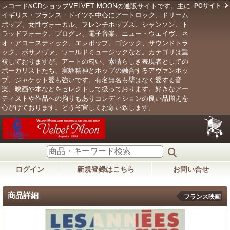
レコード&CDショップVELVET MOONの通販サイトです。主に
PCサイト
イギリス・フランス・ドイツを中心にアートロック、ドリーム
ポップ、女性ヴォーカル、フレンチポップス、シャンソン、ト
ラッドフォーク、プログレ、電子音楽、ニュー・ウェイヴ、ネ
オ・アコースティック、エレポップ、ゴシック、サウンドトラ
ック、ボサノヴァ、ワールドミュージックなど。カテゴリは重
複しておりますが、アートの匂い、素晴らしき表現者としての
ボーカリストたち、実験精神とポップの融合するアヴァンポッ
プ、ジャケット愛も強いです。有名無名も壁はなく愛する音
楽、映画や本などをセレクトして扱っております。好きなアー
ティストや作品への拘りもありコンディションの良い品揃えを
心がけております。どうぞ宜しくお願い致します。
ログイン
新規登録はこちら
お問い合せ
商品詳細
フランス映画