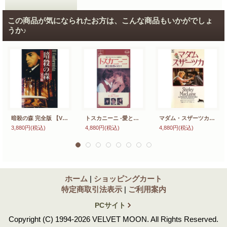
この商品が気になられたお方は、こんな商品もいかがでしょ
うか♪
暗殺の森 完全版 【VHS】 ベルナルド・ベルトルッチ 1970年 ジャン＝ルイ・トランティニャン ドミニク・サンダ ステファニア・サンドレッリ ピエール・クレマンティ
トスカニーニ -愛と情熱の日々-【VHS】フランコ・ゼフィレッリ 1988年 Ｃ・トーマス・ハウエル エリザベス・テイラー ソフィー・ウォード 伊仏合作映画
マダム・スザーツカ 【VHS】 ジョン・シュレシンジャー 1988年 シャーリー・マクレーン ナヴィーン・チャウドリー ツイッギー 原作：バーニス・ルーベンス
3,880円
(税込)
4,880円
(税込)
4,880円
(税込)
ホーム
|
ショッピングカート
特定商取引法表示
|
ご利用案内
PCサイト
Copyright (C) 1994-2026 VELVET MOON. All Rights Reserved.