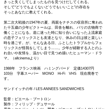
きっと失くしてしまったものを見つけだしてくれる。
そして“どうでもよくないどうでもいいこと”の存在を
そっとあなたに教えてくれる。
第二次大戦後の1947年の夏、両親をナチスの収容所に奪われ
た十五歳の少年ビクトールは、田舎を離れ、パリの古物商で
働くことになる。道に迷った時に知り合いになった上流家庭
の息子フェリックスとも友達となり、休みの日は彼と楽しい
時を過ごす。が、そんなある日、ふとしたトラブルからフェ
リックスが怪我をしてしまう……。少年が経験する人とのふ
れ合いや友情を、温かい目で見つめ描いたヒューマン・ドラ
マ。（allcinemaより）
1988年 フランス映画 ハミングバード 定価14307円
103分 字幕スーパー MONO Hi-Fi VHS 現在廃巻で
す。
サンドイッチの年 / LES ANNEES SANDWICHES
監督：ピエール・ブートロン
製作：フィリップ・デュサール