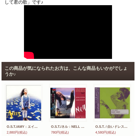
して君の歌」です♪
この商品が気になられたお方は、こんな商品もいかがでしょ
うか♪
O.S.T./AMY：エイミー 【CD】 日本盤 ニック・バーカー アラーナ・ディ・ローマ 廃盤
O.S.T./ネル：NELL 【CD】日本盤 音楽：マーク・アイシャム
O.S.T. / 白いドレスの女：BODY HEAT 【CD】 ジョン・バリー 日本盤 廃盤
2,880円
(税込)
780円
(税込)
4,580円
(税込)