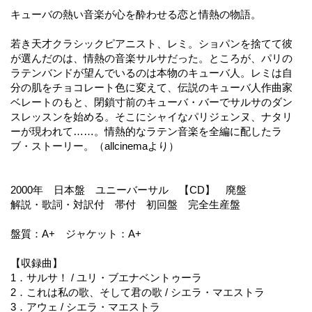
キューバの熱い音楽が心を酔わせる恋と情熱の物語。
若き天才クラシックピアニスト、レミ。ショパンを捨てて彼
が選んだのは、情熱の音楽サルサだった。ところが、パリの
ラテンバンドが望んでいるのは本物のキューバ人。レミは自
分の肌をチョコレート色に変えて、伝説のキューバ人作曲家
ベレートのもと、閉鎖寸前のキューバ・バーでサルサのダン
スレッスンを始める。そこにシャイなパリジェンヌ、ナタリ
ーが現われて……。情熱的なラテン音楽を全編に配したラ
ブ・ストーリー。（allcinemaより）
2000年 日本盤 ユニーバーサル 【CD】 廃盤
解説・歌詞・対訳付 帯付 初回盤 完全生産盤
盤質：A+ ジャケット：A+
【収録曲】
1．サルサ！ / ユリ・ブエナベントゥーラ
2．これは私の歌、そして君の歌 / シエラ・マエストラ
3．アウェ / シエラ・マエストラ