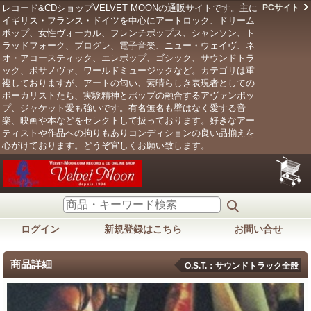
レコード&CDショップVELVET MOONの通販サイトです。主に
PCサイト
イギリス・フランス・ドイツを中心にアートロック、ドリーム
ポップ、女性ヴォーカル、フレンチポップス、シャンソン、ト
ラッドフォーク、プログレ、電子音楽、ニュー・ウェイヴ、ネ
オ・アコースティック、エレポップ、ゴシック、サウンドトラ
ック、ボサノヴァ、ワールドミュージックなど。カテゴリは重
複しておりますが、アートの匂い、素晴らしき表現者としての
ボーカリストたち、実験精神とポップの融合するアヴァンポッ
プ、ジャケット愛も強いです。有名無名も壁はなく愛する音
楽、映画や本などをセレクトして扱っております。好きなアー
ティストや作品への拘りもありコンディションの良い品揃えを
心がけております。どうぞ宜しくお願い致します。
ログイン
新規登録はこちら
お問い合せ
商品詳細
O.S.T.：サウンドトラック全般