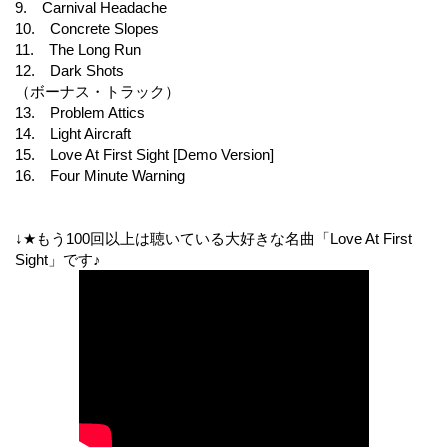
9. Carnival Headache
10. Concrete Slopes
11. The Long Run
12. Dark Shots
（ボーナス・トラック）
13. Problem Attics
14. Light Aircraft
15. Love At First Sight [Demo Version]
16. Four Minute Warning
↓★もう100回以上は聴いている大好きな名曲「Love At First
Sight」です♪