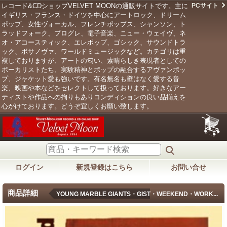
レコード&CDショップVELVET MOONの通販サイトです。主に
PCサイト
イギリス・フランス・ドイツを中心にアートロック、ドリーム
ポップ、女性ヴォーカル、フレンチポップス、シャンソン、ト
ラッドフォーク、プログレ、電子音楽、ニュー・ウェイヴ、ネ
オ・アコースティック、エレポップ、ゴシック、サウンドトラ
ック、ボサノヴァ、ワールドミュージックなど。カテゴリは重
複しておりますが、アートの匂い、素晴らしき表現者としての
ボーカリストたち、実験精神とポップの融合するアヴァンポッ
プ、ジャケット愛も強いです。有名無名も壁はなく愛する音
楽、映画や本などをセレクトして扱っております。好きなアー
ティストや作品への拘りもありコンディションの良い品揃えを
心がけております。どうぞ宜しくお願い致します。
ログイン
新規登録はこちら
お問い合せ
商品詳細
YOUNG MARBLE GIANTS・GIST・WEEKEND・WORK...