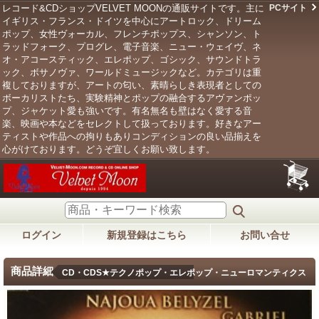
レコード&CDショップVELVET MOONの通販サイトです。主に
PCサイト
イギリス・フランス・ドイツを中心にアートロック、ドリーム
ポップ、女性ヴォーカル、フレンチポップス、シャンソン、ト
ラッドフォーク、プログレ、電子音楽、ニュー・ウェイヴ、ネ
オ・アコースティック、エレポップ、ゴシック、サウンドトラ
ック、ボサノヴァ、ワールドミュージックなど。カテゴリは重
複しておりますが、アートの匂い、素晴らしき表現者としての
ボーカリストたち、実験精神とポップの融合するアヴァンポッ
プ、ジャケット愛も強いです。有名無名も壁はなく愛する音
楽、映画や本などをセレクトして扱っております。好きなアー
ティストや作品への拘りもありコンディションの良い品揃えを
心がけております。どうぞ宜しくお願い致します。
ログイン
新規登録はこちら
お問い合せ
商品詳細
CD・CDS★テクノポップ・エレポップ・ニューロマンティクス