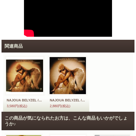
関連商品
NAJOUA BELYZEL / GABRIEL 【CD SINGLE】 MAXI ドイツ盤 ORG. ビデオ・クリップ付
NAJOUA BELYZEL / GABRIEL 【CD SINGLE】 フランス盤 ORG. 紙ジャケ 新品
3,580円
(税込)
2,880円
(税込)
この商品が気になられたお方は、こんな商品もいかがでしょ
うか♪